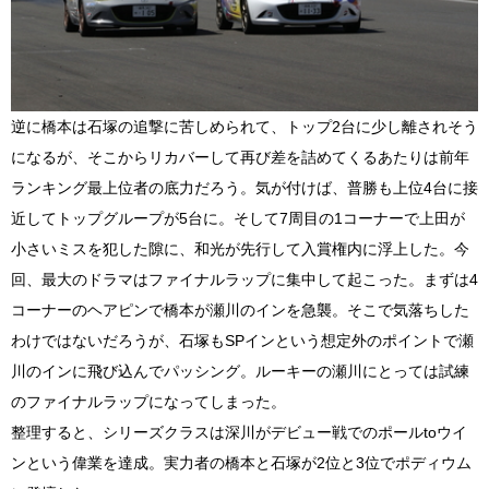
逆に橋本は石塚の追撃に苦しめられて、トップ
2
台に少し離されそう
になるが、そこからリカバーして再び差を詰めてくるあたりは前年
ランキング最上位者の底力だろう。気が付けば、普勝も上位
4
台に接
近してトップグループが
5
台に。そして
7
周目の
1
コーナーで上田が
小さいミスを犯した隙に、和光が先行して入賞権内に浮上した。今
回、最大のドラマはファイナルラップに集中して起こった。まずは
4
コーナーのヘアピンで橋本が瀬川のインを急襲。そこで気落ちした
わけではないだろうが、石塚も
SP
インという想定外のポイントで瀬
川のインに飛び込んでパッシング。ルーキーの瀬川にとっては試練
のファイナルラップになってしまった。
整理すると、シリーズクラスは深川がデビュー戦でのポール
to
ウイ
ンという偉業を達成。実力者の橋本と石塚が
2
位と
3
位でポディウム