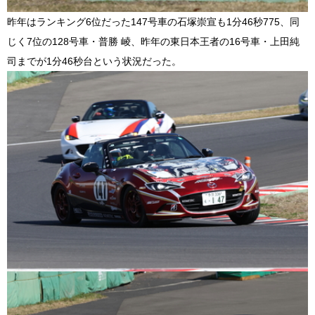
昨年はランキング
6
位だった147号車の石塚崇宣も
1
分
46
秒
775
、同
じく
7
位の
1
28号車・普勝 崚、昨年の東日本王者の16号車・上田純
司までが
1
分
46
秒台という状況だった。