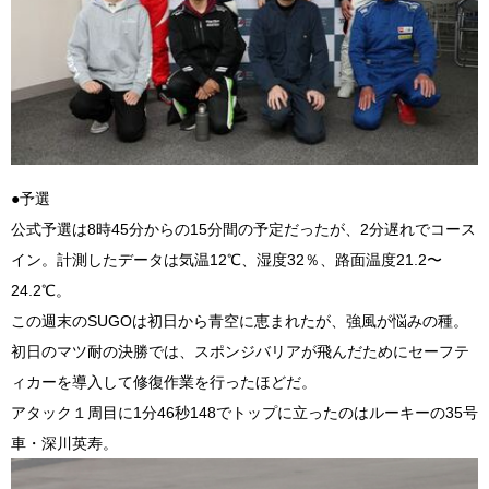
●予選
公式予選は
8
時
45
分からの
15
分間の予定だったが、
2
分遅れでコース
イン。計測したデータは気温
12
℃、湿度
32
％、路面温度
21.2
〜
24.2℃。
この週末の
SUGO
は初日から青空に恵まれたが、強風が悩みの種。
初日のマツ耐の決勝では、スポンジバリアが飛んだためにセーフテ
ィカーを導入して修復作業を行ったほどだ。
アタック１周目に1分
46
秒
148
でトップに立ったのはルーキーの
35
号
車・深川英寿。