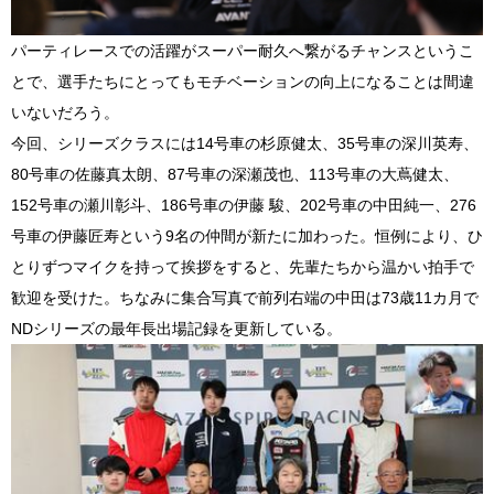
パーティレースでの活躍がスーパー耐久へ繋がるチャンスというこ
とで、選手たちにとってもモチベーションの向上になることは間違
いないだろう。
今回、シリーズクラスには14号車の杉原健太、35号車の深川英寿、
80号車の佐藤真太朗、87号車の深瀬茂也、113号車の大蔦健太、
152号車の瀬川彰斗、186号車の伊藤 駿、202号車の中田純一、276
号車の伊藤匠寿という9名の仲間が新たに加わった。恒例により、ひ
とりずつマイクを持って挨拶をすると、先輩たちから温かい拍手で
歓迎を受けた。ちなみに集合写真で前列右端の中田は73歳11カ月で
NDシリーズの最年長出場記録を更新している。