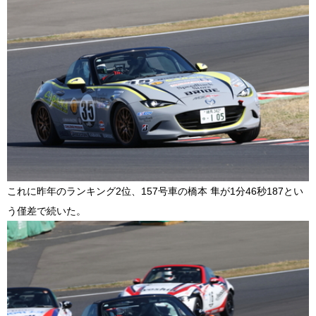
これに昨年のランキング
2
位、157号車の橋本 隼が
1
分
46
秒
187
とい
う僅差で続いた。