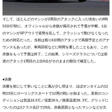
そして、ほとんどのマシンが
2
周目のアタックに入った頃合いの
8
時
53
分
57
秒に、オフィシャルから赤旗が掲示されて予選が中断。
1
台
のマシンが
SP
アウトで姿勢を乱して、クラッシュで動けなくなった
ための対応だった。当初は残り
6
分間のアタックで再開予定とのアナ
ウンスもあったが、車両回収などに時間を要したこともあり、この
赤旗をもって予選は終了。この結果、シリーズクラスについては前
述のアタック
1
周目の上位
6
台がそのままの順位で確定した。
●決勝
決勝を前にして幸いなことに風が少し弱まり、ほぼオンタイムの
12
時
23
分にローリングスタートで
12
周の戦いが始まった。直前のコン
ディションは気温
16.5
℃／湿度
26
％／路面温度
38. 3
℃。グリッドに
ついたのは
2
クラス合計で
29
台。赤旗原因となったマシンなどが欠