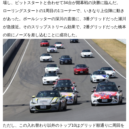
場し、ピットスタートと合わせて
34
台が開幕戦の決勝に臨んだ。
ローリングスタートの
1
周目の
1
コーナーで、いきなり上位陣に動き
があった。ポールシッターの深川の直後に、
3
番グリッドだった瀬川
が急接近。そのスリップストリーム効果で、
2
番グリッドだった橋本
の前にノーズを差し込むことに成功した。
ただし、この入れ替わり以外のトップ
10
はグリッド順通りに周回を