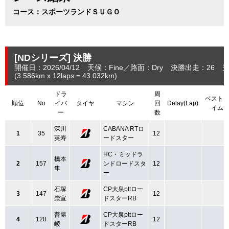
コース：スポーツランドＳＵＧＯ
[NDシリーズ]
決勝
開催日：2026/04/12
天候：Fine
路面：Dry
決勝出走：26
完
(3.586
km
x 12laps = 43.032
km
)
ドラ
周
ベスト
順位
No
イバ
タイヤ
マシン
回
Delay(Lap)
イム
ー
数
深川
CABANA RTロ
1
35
12
英寿
ードスター
HC・ミッドラ
橋本
2
157
ンドロードスタ
12
隼
ー
石塚
CP大泉pttロー
3
147
12
崇宣
ドスターRB
普勝
CP大泉pttロー
4
128
12
崚
ドスターRB