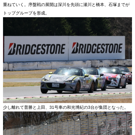
重ねていく。序盤戦の展開は深川を先頭に瀬川と橋本、石塚までが
トップグループを形成。
少し離れて普勝と上田、
31
号車の和光博紀の
3
台が集団となった。