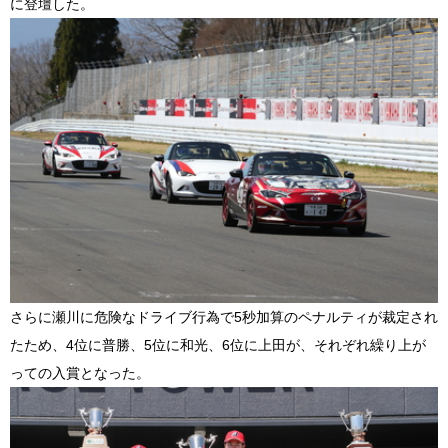
に登壇した。
さらに瀬川に危険なドライブ行為で
5
秒加算のペナルティが裁定され
たため、
4
位に普勝、
5
位に和光、
6
位に上田が、それぞれ繰り上が
っての入賞となった。