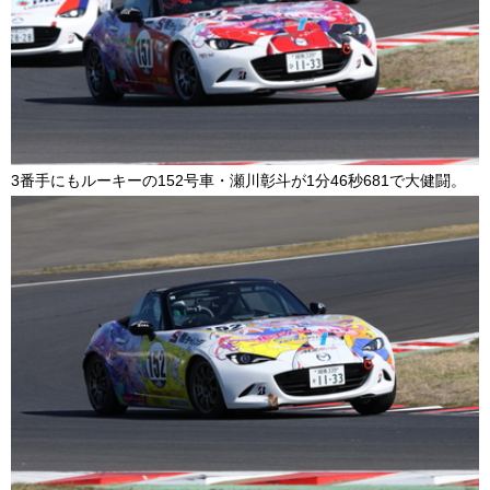
3
番手にもルーキーの152号車・瀬川彰斗が1分
46
秒
681
で大健闘。