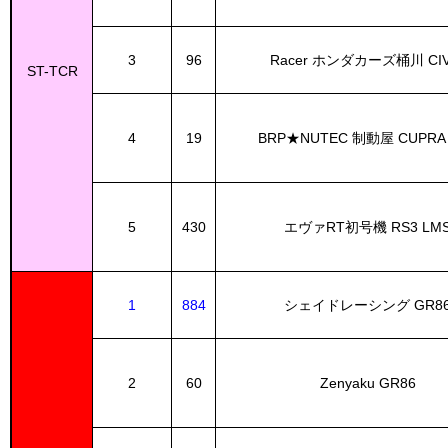
3
96
Racer ホンダカーズ桶川 CIV
ST-TCR
4
19
BRP★NUTEC 制動屋 CUPRA
5
430
エヴァRT初号機 RS3 LM
1
884
シェイドレーシング GR8
2
60
Zenyaku GR86