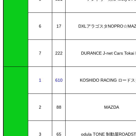
6
17
DXLアラゴスタNOPRO☆MAZ
7
222
DURANCE J-net Cars Tokai 
1
610
KOSHIDO RACING ロード
2
88
MAZDA
3
65
odula TONE 制動屋ROADS