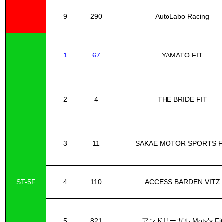
9
290
AutoLabo Racing
1
67
YAMATO FIT
2
4
THE BRIDE FIT
3
11
SAKAE MOTOR SPORTS F
ST-5F
4
110
ACCESS BARDEN VITZ
5
821
アンドリーガル Moty's Fi