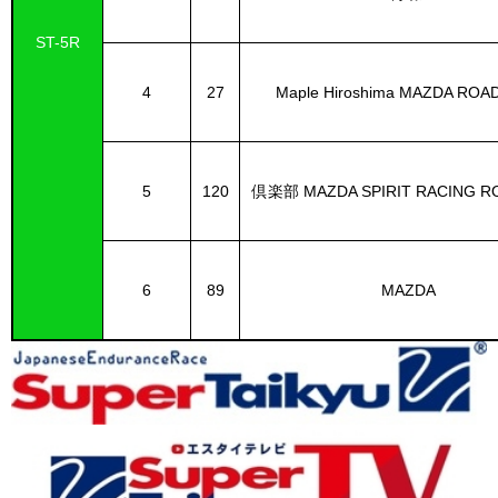
ST-5R
4
27
Maple Hiroshima MAZDA ROA
5
120
倶楽部 MAZDA SPIRIT RACING R
6
89
MAZDA