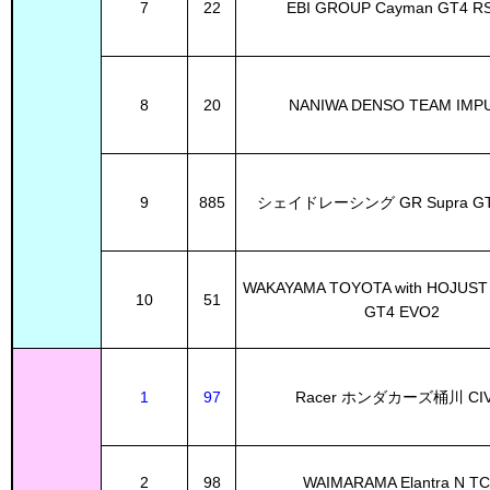
7
22
EBI GROUP Cayman GT4 R
8
20
NANIWA DENSO TEAM IMPU
9
885
シェイドレーシング GR Supra GT
WAKAYAMA TOYOTA with HOJUST
10
51
GT4 EVO2
1
97
Racer ホンダカーズ桶川 CIV
2
98
WAIMARAMA Elantra N T