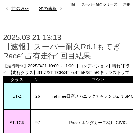
4輪
スーパー耐久シリーズ
速報
レポート
前の速報
次の速報
速報
レース開催
スケジュール
2025.03.21 13:13
【速報】スーパー耐久Rd.1もてぎ
ポイント
ランキング
Race1占有走行1回目結果
ドライバー
名鑑
【走行時間】2025/3/21 10:00～11:00 【コンディション】晴れ/ドラ
イ 【走行クラス】ST-Z/ST-TCR/ST-4/ST-5F/ST-5R 各クラストップ
クラス
No.
マシン
ST-Z
26
raffinée日産メカニックチャレンジZ NISMO
ST-TCR
97
Racer ホンダカーズ桶川 CIVIC