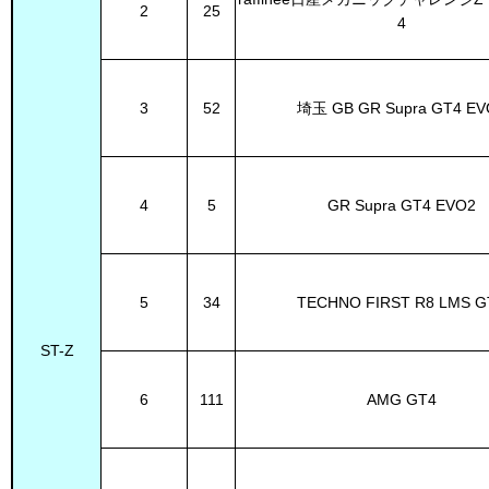
2
25
4
3
52
埼玉 GB GR Supra GT4 EV
4
5
GR Supra GT4 EVO2
5
34
TECHNO FIRST R8 LMS G
ST-Z
6
111
AMG GT4