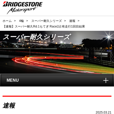
ホーム
>
4輪
>
スーパー耐久シリーズ
>
速報
>
【速報】スーパー耐久Rd.1もてぎ Race2占有走行1回目結果
スーパー耐久シリーズ
MENU
トップ
スーパー耐久
速報
シリーズとは?
2025.03.21