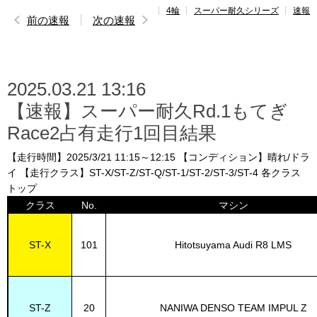
4輪
スーパー耐久シリーズ
速報
レポート
前の速報
次の速報
速報
レース開催
スケジュール
2025.03.21 13:16
【速報】スーパー耐久Rd.1もてぎ
ポイント
ランキング
Race2占有走行1回目結果
ドライバー
名鑑
【走行時間】2025/3/21 11:15～12:15 【コンディション】晴れ/ドラ
イ 【走行クラス】ST-X/ST-Z/ST-Q/ST-1/ST-2/ST-3/ST-4 各クラス
トップ
クラス
No.
マシン
ST-X
101
Hitotsuyama Audi R8 LMS
ST-Z
20
NANIWA DENSO TEAM IMPUL Z