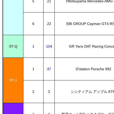
5
21
Hitotsuyama Mercedes-AMG
6
22
EBI GROUP Cayman GT4 R
ST-Q
1
104
GR Yaris DAT Racing Conc
1
47
D'station Porsche 992
ST-1
2
2
シンティアム アップル KT