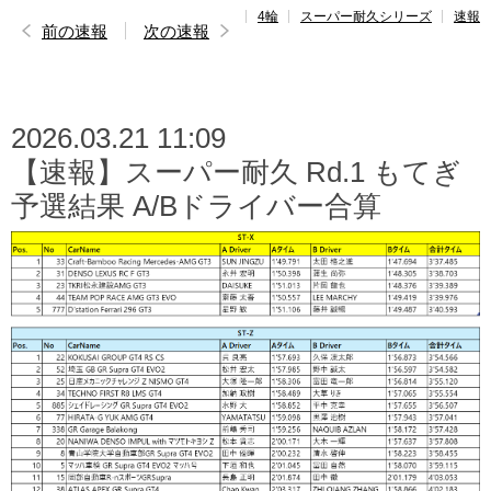
4輪
スーパー耐久シリーズ
速報
レポート
前の速報
次の速報
速報
レース開催
スケジュール
2026.03.21 11:09
【速報】スーパー耐久 Rd.1 もてぎ
ポイント
ランキング
予選結果 A/Bドライバー合算
ドライバー
名鑑