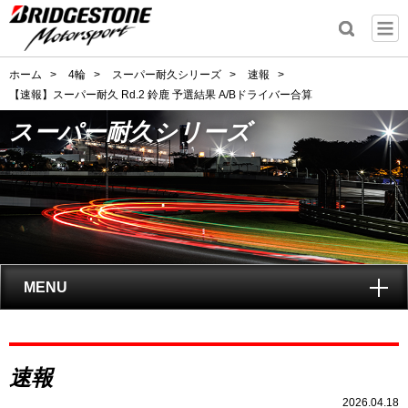
ホーム
>
4輪
>
スーパー耐久シリーズ
>
速報
>
【速報】スーパー耐久 Rd.2 鈴鹿 予選結果 A/Bドライバー合算
スーパー耐久シリーズ
MENU
トップ
スーパー耐久
速報
シリーズとは?
2026.04.18