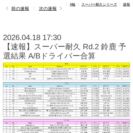
4輪
スーパー耐久シリーズ
速報
レポート
前の速報
次の速報
速報
レース開催
スケジュール
2026.04.18 17:30
【速報】スーパー耐久 Rd.2 鈴鹿 予
ポイント
ランキング
選結果 A/Bドライバー合算
ドライバー
名鑑