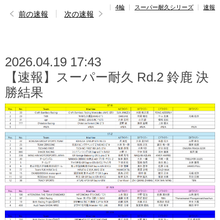
4輪
スーパー耐久シリーズ
速報
レポート
前の速報
次の速報
速報
レース開催
スケジュール
2026.04.19 17:43
【速報】スーパー耐久 Rd.2 鈴鹿 決
ポイント
ランキング
勝結果
ドライバー
名鑑