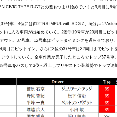
GEN CIVIC TYPE R-GTとの差もつまり始めていくと9周目に8
4位には♯12TRS IMPUL with SDG Z、5位は#17Aste
ろでピットに入る車両が出始めていく。2番手19号車が20周目にピ
アウト。37号車、12号車はピットタイミングを遅らせており
4周目にピットイン。さらに3位の37号車は32周目までピット
アウトしていく。全車作業が完了したところでトップ37号車、
の19号車をパスして3位へ浮上しブリヂストン装着勢でトップ3