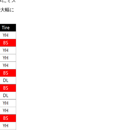
車にミス
で大幅に