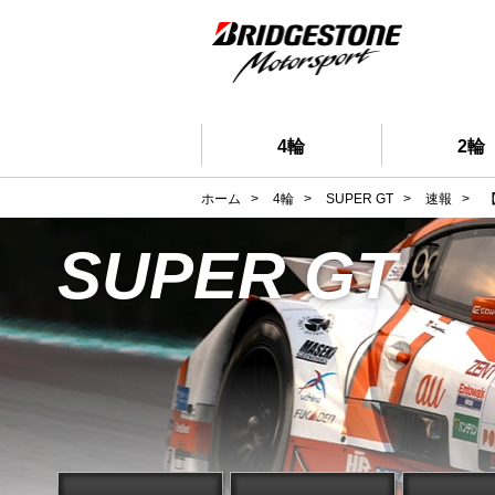
4輪
2輪
ホーム
>
4輪
>
SUPER GT
>
速報
>
【
SUPER GT