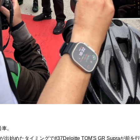
号車。
たタイミングで#37Deloitte TOM'S GR Supraが前を