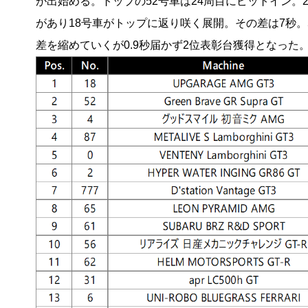
が出始める。トップの52号車は24周目にピットイン。
があり18号車がトップに返り咲く展開。その差は7秒
差を縮めていくが0.9秒届かず2位表彰台獲得となった