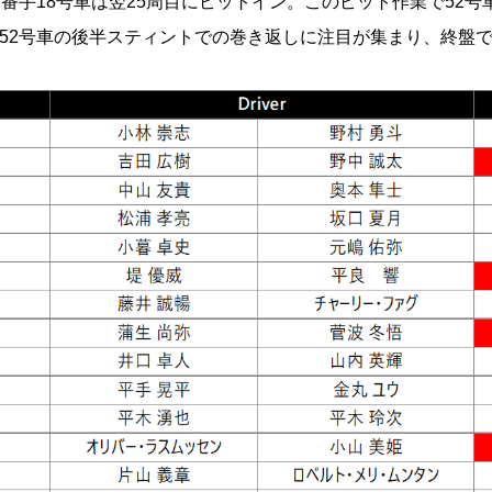
2番手18号車は翌25周目にピットイン。このピット作業で52号
。52号車の後半スティントでの巻き返しに注目が集まり、終盤
。