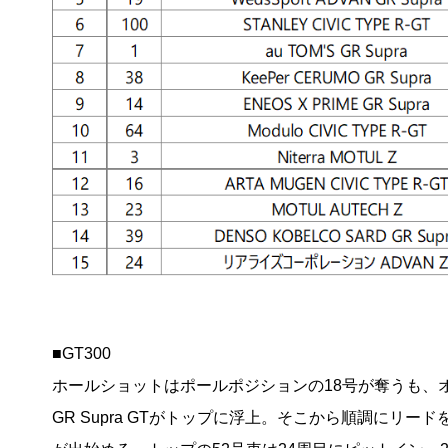
■GT300
ホールショットはポールポジションの18号が奪うも、
GR Supra GTがトップに浮上。そこから順調にリ