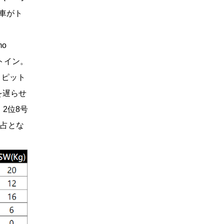
号車がト
mo
ットイン。
、ピット
を遅らせ
2位8号
独占とな