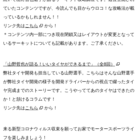
ていたコンテンツですが、今読んでも目からウロコ！な攻略法が載
っているかもしれません！！
リンク先は
こちら
から！
＊コンテンツ内一部につき現在閉鎖又はレイアウトが変更となって
いるサーキットについても記載があります。ご了承ください。
「山野哲也が語る！いいタイヤができるまで」（全8回）
弊社タイヤ開発も担当している山野選手。こちらはそんな山野選手
が弊社タイヤ開発の様子を開発ドライバーからの視点で綴ったタイ
ヤ完成までのストーリーです。こうやっててあのタイヤはできたの
か！と頷けるコラムです！
リンク先は
こちら
から！
来る新型コロナウィルス収束を願ってお家でモータースポーツライ
フを楽しみましょう！