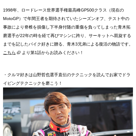
1998年、ロードレース世界選手権最高峰GP500クラス（現在の
MotoGP）で年間王者を期待されていたシーズンオフ、テスト中の
事故により脊椎を損傷し下半身付随の重傷を負ってしまった青木拓
磨選手が22年の時を経て再びマシンに跨り、サーキットへ凱旋する
までを記したバイク好きに贈る、青木3兄弟による復活の物語です。
こちら
より第1話からお読みください！
・クルマ好きは山野哲也選手直伝のテクニックを読んでお家でドラ
イビングテクニックを磨こう！