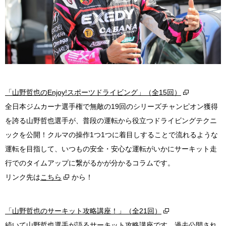
「山野哲也のEnjoy!スポーツドライビング」（全15回）
全日本ジムカーナ選手権で無敵の19回のシリーズチャンピオン獲得
を誇る山野哲也選手が、普段の運転から役立つドライビングテクニ
ックを公開！クルマの操作1つ1つに着目しすることで流れるような
運転を目指して、いつもの安全・安心な運転がいかにサーキット走
行でのタイムアップに繋がるかが分かるコラムです。
リンク先は
こちら
から！
「山野哲也のサーキット攻略講座！」（全21回）
続いて山野哲也選手が語るサーキット攻略講座です。過去公開され