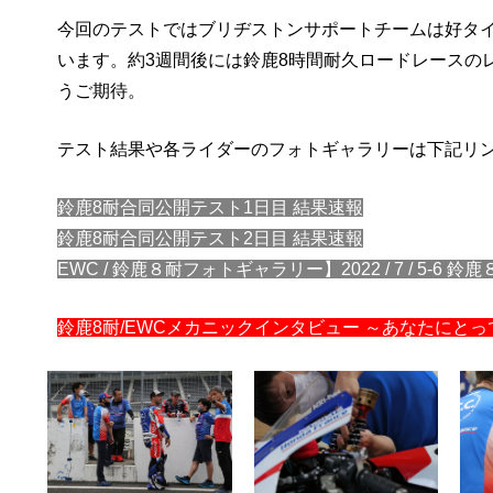
今回のテストではブリヂストンサポートチームは好タイ
います。約3週間後には鈴鹿8時間耐久ロードレースの
うご期待。
テスト結果や各ライダーのフォトギャラリーは下記リ
鈴鹿8耐合同公開テスト1日目 結果速報
鈴鹿8耐合同公開テスト2日目 結果速報
EWC / 鈴鹿８耐フォトギャラリー】2022 / 7 / 5-6 
鈴鹿8耐/EWCメカニックインタビュー ～あなたにとって8耐とは