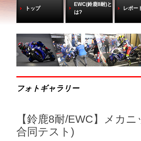
EWC(鈴鹿8耐)と
トップ
レポー
は?
フォトギャラリー
【鈴鹿8耐/EWC】メカニ
合同テスト)