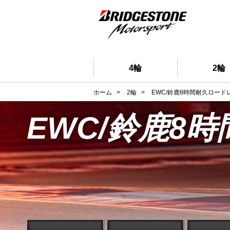
4輪
2輪
ホーム
>
2輪
>
EWC/鈴鹿8時間耐久ロード
EWC/鈴鹿8