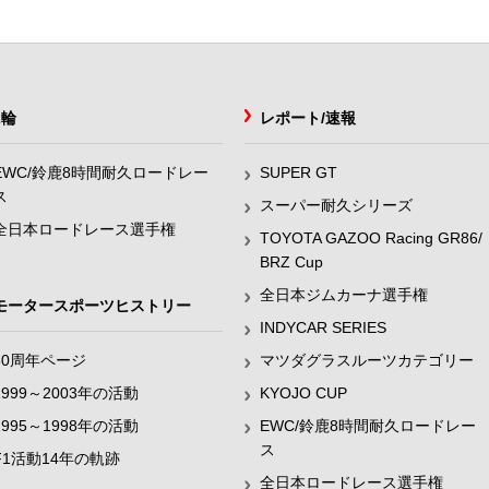
2輪
レポート/速報
EWC/鈴鹿8時間耐久ロードレー
SUPER GT
ス
スーパー耐久シリーズ
全日本ロードレース選手権
TOYOTA GAZOO Racing GR86/
BRZ Cup
全日本ジムカーナ選手権
モータースポーツヒストリー
INDYCAR SERIES
60周年ページ
マツダグラスルーツカテゴリー
1999～2003年の活動
KYOJO CUP
1995～1998年の活動
EWC/鈴鹿8時間耐久ロードレー
ス
F1活動14年の軌跡
全日本ロードレース選手権