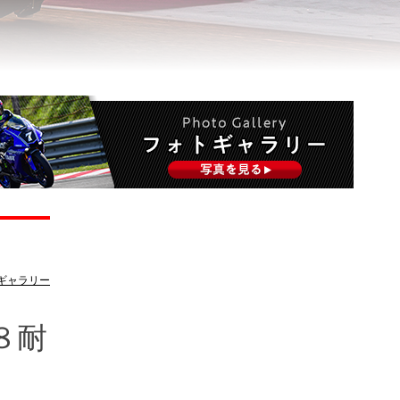
ギャラリー
８耐