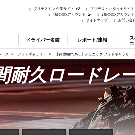
ブリヂストン 企業サイト
ブリヂストン タイヤサイト
4輪公式xアカウント
2輪公式xアカウント
サイトマップ
お問い合
ス
ドライバー名鑑
レポート/速報
コ
レース
>
フォトギャラリー
>
【鈴鹿8耐/EWC】メカニック フォトギャラリー 
時間耐久ロードレ