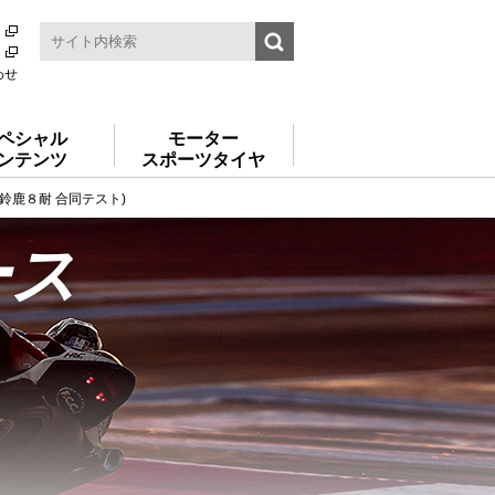
わせ
ペシャル
モーター
ンテンツ
スポーツタイヤ
(鈴鹿８耐 合同テスト)
ース