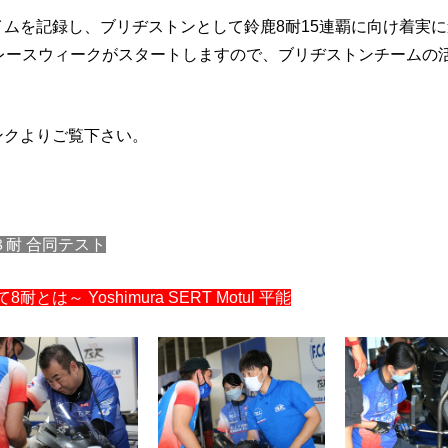
ムを記録し、ブリヂストンとして鈴鹿8耐15連覇に向け着実
レースウィークがスタートしますので、ブリヂストンチームの
ンクよりご覧下さい。
鈴鹿８耐 合同テスト
～ Yoshimura SERT Motul 平能