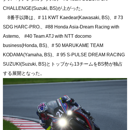
CHALLENGE(Suzuki, BS)が上がった。
8番手以降は、# 11 KWT Kaedear(Kawasaki, BS)、# 73
SDG HARC-PRO.、#88 Honda Asia-Dream Racing with
Astemo, #40 Team ATJ with NTT docomo
business(Honda, BS)、# 50 MARUKAME TEAM
KODAMA(Yamaha, BS)、# 95 S-PULSE DREAM RACING
SUZUKI(Suzuki, BS)とトップから13チームをBS勢が独占
する展開となった。