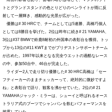
トとグランドスタンドの色とりどりのペンライトが雨に反
射して一層輝き、感動的な光景が広がった。
優勝は# 30 HRCで、チームとしては5連勝、高橋巧個人
としては8勝目を挙げた。2位は昨年に続き# 21 YAMAHA、
3位は#37 BMWで鈴鹿8耐初の外国車の表彰台を獲得。トッ
プから13位の#11 KWTまでがブリヂストンサポートチーム
が占めた。1997年以来となる完全ウエットの過酷なレース
の中、参加50台中、46台が完走した。
ライダー2人で走り切り優勝した# 30 HRC高橋は「セー
フティーカーのままチェッカーって、絶対的に微妙ですよ
ね」と表彰台で語り、観客を沸かせていた。2位の# 21
YAMAHAジャック・ミラーは、シューイと呼ばれるオース
トラリア式のブーツでシャンパンを飲むパフォーマンスを
披露していた。