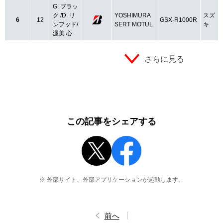
G. ブラッ
ク /D. リ
YOSHIMURA
スズ
6
12
GSX-R1000R
ンフッド/
SERT MOTUL
キ
渥美 心
さらに見る
この記事をシェアする
※ 外部サイト、外部アプリケーションが起動します。
前へ