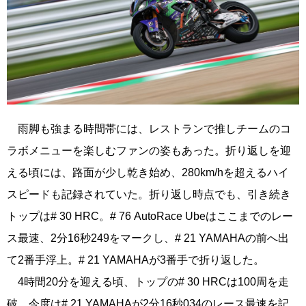
雨脚も強まる時間帯には、レストランで推しチームのコ
ラボメニューを楽しむファンの姿もあった。折り返しを迎
える頃には、路面が少し乾き始め、280km/hを超えるハイ
スピードも記録されていた。折り返し時点でも、引き続き
トップは# 30 HRC。# 76 AutoRace Ubeはここまでのレー
ス最速、2分16秒249をマークし、# 21 YAMAHAの前へ出
て2番手浮上。# 21 YAMAHAが3番手で折り返した。
4時間20分を迎える頃、トップの# 30 HRCは100周を走
破。今度は# 21 YAMAHAが2分16秒034のレース最速を記