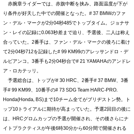
赤腕章ライダーでは、赤旗中断を挟み、路面温度が下が
り条件が好天した中での開催となった。# 37 BMWのファ
ン・デル・マークが2分04秒485でトップタイム。ジョナサ
ン・レイの記録に0.063秒差まで迫り、予選後、二人は称え
合っていた。2番手は、ファン・デル・マークの後ろに着け
て2分04秒712を記録した# 99 KM99のアレッサンドロ・デ
ルビアンコ。3番手も2分04秒台で# 21 YAMAHAのアンドレ
ア・ロカテッリ。
予選総合は、トップが# 30 HRC、2番手# 37 BMW、3番
手# 99 KM99、10番手の# 73 SDG Team HARC-PRO.
Honda(Honda, BS)まで10チーム全てがブリヂストン勢。ト
ップ10トライアルに期待が高まっていた。予選2回目の後に
は、HRCグロムカップの予選が開催され、その後さらにナ
イトプラクティスが午後6時30分から60分間で開催される