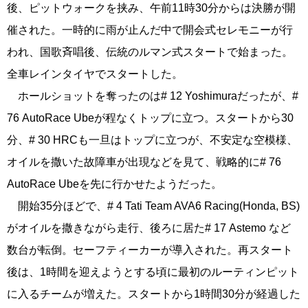
後、ピットウォークを挟み、午前11時30分からは決勝が開
催された。一時的に雨が止んだ中で開会式セレモニーが行
われ、国歌斉唱後、伝統のルマン式スタートで始まった。
全車レインタイヤでスタートした。
ホールショットを奪ったのは# 12 Yoshimuraだったが、#
76 AutoRace Ubeが程なくトップに立つ。スタートから30
分、# 30 HRCも一旦はトップに立つが、不安定な空模様、
オイルを撒いた故障車が出現などを見て、戦略的に# 76
AutoRace Ubeを先に行かせたようだった。
開始35分ほどで、# 4 Tati Team AVA6 Racing(Honda, BS)
がオイルを撒きながら走行、後ろに居た# 17 Astemo など
数台が転倒。セーフティーカーが導入された。再スタート
後は、1時間を迎えようとする頃に最初のルーティンピット
に入るチームが増えた。スタートから1時間30分が経過した