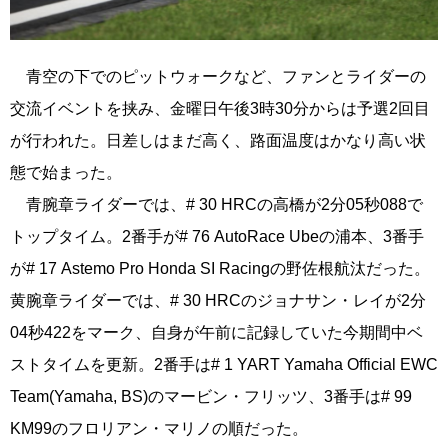
青空の下でのピットウォークなど、ファンとライダーの
交流イベントを挟み、金曜日午後3時30分からは予選2回目
が行われた。日差しはまだ高く、路面温度はかなり高い状
態で始まった。
青腕章ライダーでは、# 30 HRCの高橋が2分05秒088で
トップタイム。2番手が# 76 AutoRace Ubeの浦本、3番手
が# 17 Astemo Pro Honda SI Racingの野佐根航汰だった。
黄腕章ライダーでは、# 30 HRCのジョナサン・レイが2分
04秒422をマーク、自身が午前に記録していた今期間中ベ
ストタイムを更新。2番手は# 1 YART Yamaha Official EWC
Team(Yamaha, BS)のマービン・フリッツ、3番手は# 99
KM99のフロリアン・マリノの順だった。