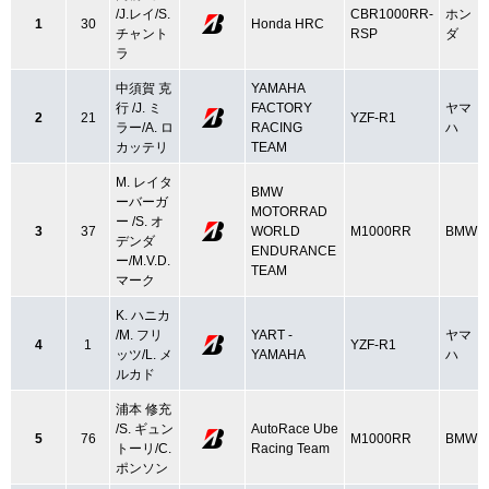
/J.レイ/S.
CBR1000RR-
ホン
1
30
Honda HRC
チャント
RSP
ダ
ラ
中須賀 克
YAMAHA
行 /J. ミ
FACTORY
ヤマ
2
21
YZF-R1
ラー/A. ロ
RACING
ハ
カッテリ
TEAM
M. レイタ
BMW
ーバーガ
MOTORRAD
ー /S. オ
3
37
WORLD
M1000RR
BMW
デンダ
ENDURANCE
ー/M.V.D.
TEAM
マーク
K. ハニカ
/M. フリ
YART -
ヤマ
4
1
YZF-R1
ッツ/L. メ
YAMAHA
ハ
ルカド
浦本 修充
/S. ギュン
AutoRace Ube
5
76
M1000RR
BMW
トーリ/C.
Racing Team
ポンソン