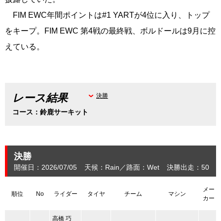
FIM EWC年間ポイントは#1 YARTが4位に入り、トップ
をキープ。FIM EWC 第4戦の最終戦、ボルドールは9月に控
えている。
レース結果
決勝
コース：鈴鹿サーキット
決勝
開催日：2026/07/05
天候：Rain
路面：Wet
決勝出走：50
メー
順位
No
ライダー
タイヤ
チーム
マシン
カー
高橋 巧