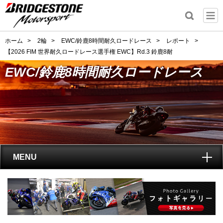
ホーム
>
2輪
>
EWC/鈴鹿8時間耐久ロードレース
>
レポート
>
【2026 FIM 世界耐久ロードレース選手権 EWC】Rd.3 鈴鹿8耐
EWC/鈴鹿8時間耐久ロードレース
MENU
トップ
EWC(鈴鹿8耐)とは?