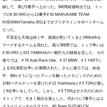
録して、再び2番手へ上がった。5時間経過時点では、トッ
プの# 30 HRCから13番手# 50 MARUKAME TEAM
KODAMA(Yamaha, BS)までがブリヂストンサポートチーム
だった。
不安定な天候は続く中、路面が乾いてくると290km/hを
マークするチームも現れた。残り3時間では、トップ争いは
# 30 HRCと#21 YAMAHAの一騎打ちの様相を呈した。その
後ろでは、# 76 Auto Race Ube、# 37 BMW、# 1 YARTに
よる3位表彰台争いが展開された。さらに後ろでは、給油
中、倒れそうになったマシンを触ったメカニックのための
10秒ペナルティーを受けた# 12 Yoshimuraと# 5 TSRが激し
く6位争いをしていた。しかし、# 5 TSRはガス欠のための
ストップで、大きく順位を落とした。代わりに7番手にはエ
クスペリメンタルクラスの #0 Team SUZUKI CN