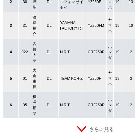
2
30
野
DL
ルフィン サイ
YZ250F
マ
19
13
聖
セイ
ハ
渡
ヤ
辺
YAMAHA
3
31
DL
YZ250FM
マ
19
10
祐
FACTORY RT
ハ
介
古
ホ
賀
4
922
DL
N.R.T.
CRF250R
ン
19
2
太
ダ
基
大
ヤ
倉
5
01
DL
TEAM KOH-Z
YZ250F
マ
19
3
由
ハ
揮
横
ホ
澤
6
35
DL
N.R.T.
CRF250R
ン
19
2
拓
ダ
夢
さらに見る