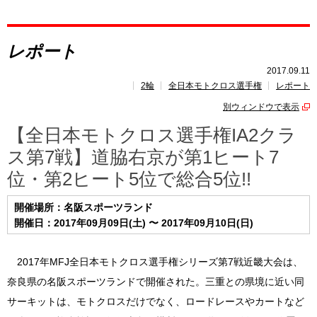
レポート
レポート
速報
2017.09.11
2輪
全日本モトクロス選手権
レポート
レース開催
スケジュール
別ウィンドウで表示
ポイント
ランキング
【全日本モトクロス選手権IA2クラ
ス第7戦】道脇右京が第1ヒート7
位・第2ヒート5位で総合5位!!
開催場所：名阪スポーツランド
開催日：2017年09月09日(土) 〜 2017年09月10日(日)
2017年MFJ全日本モトクロス選手権シリーズ第7戦近畿大会は、
奈良県の名阪スポーツランドで開催された。三重との県境に近い同
サーキットは、モトクロスだけでなく、ロードレースやカートなど