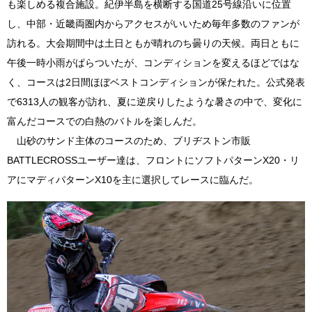
も楽しめる複合施設。紀伊半島を横断する国道25号線沿いに位置
し、中部・近畿両圏内からアクセスがいいため毎年多数のファンが
訪れる。大会期間中は土日ともが晴れのち曇りの天候。両日ともに
午後一時小雨がぱらついたが、コンディションを変えるほどではな
く、コースは2日間ほぼベストコンディションが保たれた。公式発表
で6313人の観客が訪れ、夏に逆戻りしたような暑さの中で、変化に
富んだコースでの白熱のバトルを楽しんだ。
山砂のサンド主体のコースのため、ブリヂストン市販
BATTLECROSSユーザー達は、フロントにソフトパターンX20・リ
アにマディパターンX10を主に選択してレースに臨んだ。