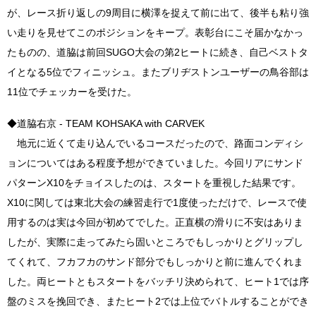
が、レース折り返しの9周目に横澤を捉えて前に出て、後半も粘り強
い走りを見せてこのポジションをキープ。表彰台にこそ届かなかっ
たものの、道脇は前回SUGO大会の第2ヒートに続き、自己ベストタ
イとなる5位でフィニッシュ。またブリヂストンユーザーの鳥谷部は
11位でチェッカーを受けた。
◆道脇右京 - TEAM KOHSAKA with CARVEK
地元に近くて走り込んでいるコースだったので、路面コンディシ
ョンについてはある程度予想ができていました。今回リアにサンド
パターンX10をチョイスしたのは、スタートを重視した結果です。
X10に関しては東北大会の練習走行で1度使っただけで、レースで使
用するのは実は今回が初めてでした。正直横の滑りに不安はありま
したが、実際に走ってみたら固いところでもしっかりとグリップし
てくれて、フカフカのサンド部分でもしっかりと前に進んでくれま
した。両ヒートともスタートをバッチリ決められて、ヒート1では序
盤のミスを挽回でき、またヒート2では上位でバトルすることができ