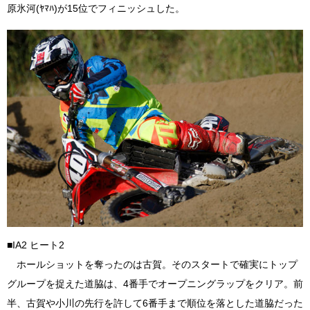
原氷河(ﾔﾏﾊ)が15位でフィニッシュした。
■IA2 ヒート2
ホールショットを奪ったのは古賀。そのスタートで確実にトップ
グループを捉えた道脇は、4番手でオープニングラップをクリア。前
半、古賀や小川の先行を許して6番手まで順位を落とした道脇だった