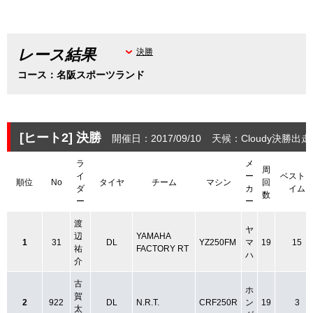
レース結果
決勝
コース：名阪スポーツランド
[ヒート2]
決勝
開催日：2017/09/10
天候：Cloudy
決勝出走
ラ
メ
周
イ
ー
ベスト
順位
No
タイヤ
チーム
マシン
回
ダ
カ
イム
数
ー
ー
渡
ヤ
辺
YAMAHA
1
31
DL
YZ250FM
マ
19
15
祐
FACTORY RT
ハ
介
古
ホ
賀
2
922
DL
N.R.T.
CRF250R
ン
19
3
太