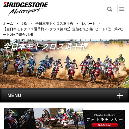
ホーム
>
2輪
>
全日本モトクロス選手権
>
レポート
>
【全日本モトクロス選手権IA2クラス第7戦】道脇右京が第1ヒート7位・第2ヒ
ート5位で総合5位!!
全日本モトクロス選手権
MENU
トップ
全日本モトクロス選手権
とは?