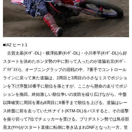
■IA2 ヒート1
古賀太基(ﾎﾝﾀﾞ-DL)・横澤拓夢(ﾎﾝﾀﾞ-DL)・小川孝平(ﾎﾝﾀﾞ-DL)ら好
スタートを決めたホンダ勢の中に割って入ったのが道脇右京(ﾎﾝﾀﾞ-
ﾌﾞﾘﾁﾞｽﾄﾝ)。オープニングラップの混戦の中、7番手でコントロール
ラインに戻って来た道脇は、2周目と3周目の小さなミスでポジショ
ンを下げ序盤10番手に順位を落とすが、ここから懸命の走りでポジ
ションを挽回。終始激しい順位争いの攻防を繰り広げながら、中盤
以降確実に周回を重ね8周目に8番手まで順位を上げる。道脇はレー
ス終盤に前を走っていたH.ナイト(KTM-DL)をパスすると、その追撃
を振り切って7位でチェッカーを受ける。ブリヂストン勢では鳥谷部
晃太(ﾔﾏﾊ)がスタート直後に転倒に巻き込まれDNFとなった一方、笠