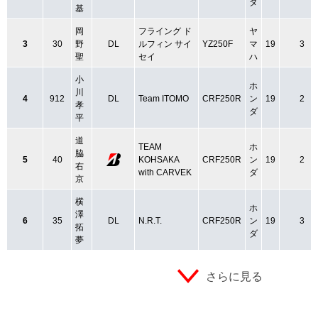
ダ
基
岡
フライング ド
ヤ
3
30
野
DL
ルフィン サイ
YZ250F
マ
19
3
聖
セイ
ハ
小
ホ
川
4
912
DL
Team ITOMO
CRF250R
ン
19
2
孝
ダ
平
道
TEAM
ホ
脇
5
40
KOHSAKA
CRF250R
ン
19
2
右
with CARVEK
ダ
京
横
ホ
澤
6
35
DL
N.R.T.
CRF250R
ン
19
3
拓
ダ
夢
さらに見る