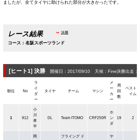
ましたが、全てタイヤに助けられた部分が大きかったです。
レース結果
決勝
コース：名阪スポーツランド
[ヒート1]
決勝
開催日：2017/09/10
天候：Fine
決勝出走：3
ラ
メ
周
イ
ー
ベスト
順位
No
タイヤ
チーム
マシン
回
ダ
カ
イム
数
ー
ー
小
ホ
川
1
912
DL
Team ITOMO
CRF250R
ン
19
2
孝
ダ
平
岡
フライング ド
ヤ