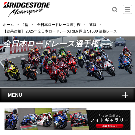
ホーム
>
2輪
>
全日本ロードレース選手権
>
速報
>
【結果速報】 2025年全日本ロードレースRd.6 岡山 ST600 決勝レース
全日本ロードレース選手権
MENU
トップ
全日本ロードレース選手権
とは?