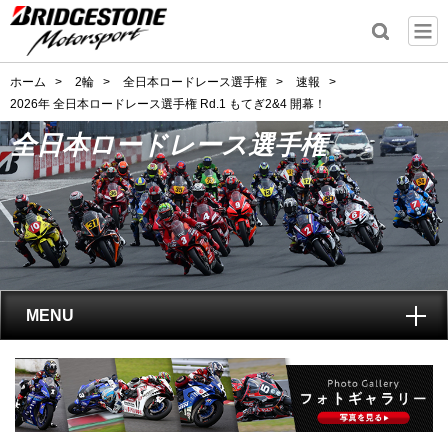
ホーム
>
2輪
>
全日本ロードレース選手権
>
速報
>
2026年 全日本ロードレース選手権 Rd.1 もてぎ2&4 開幕！
全日本ロードレース選手権
MENU
トップ
全日本ロードレース選手権
とは?