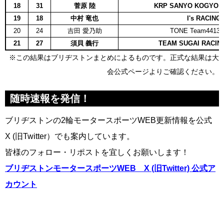
18
31
菅原 陸
KRP SANYO KOGYO &
19
18
中村 竜也
I's RACING
20
24
吉田 愛乃助
TONE Team4413
21
27
須貝 義行
TEAM SUGAI RACIN
※この結果はブリヂストンまとめによるものです。正式な結果は大
会公式ページよりご確認ください。
随時速報を発信！
ブリヂストンの2輪モータースポーツWEB更新情報を公式
X (旧Twitter）でも案内しています。
皆様のフォロー・リポストを宜しくお願いします！
ブリヂストンモータースポーツWEB X (旧Twitter) 公式ア
カウント