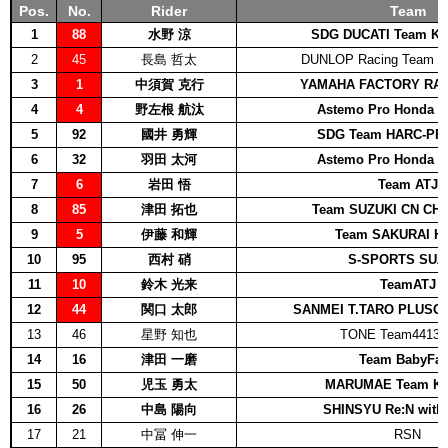
Pos.
No.
Rider
Team
1
88
水野 涼
SDG DUCATI Team K
2
45
長島 哲太
DUNLOP Racing Team w
3
1
中須賀 克行
YAMAHA FACTORY RA
4
4
野左根 航汰
Astemo Pro Honda S
5
92
國井 勇輝
SDG Team HARC-PR
6
32
羽田 太河
Astemo Pro Honda S
7
6
岩田 悟
Team ATJ
8
85
津田 拓也
Team SUZUKI CN CH
9
5
伊藤 和輝
Team SAKURAI H
10
95
西村 硝
S-SPORTS SUZ
11
10
鈴木 光来
TeamATJ
12
44
関口 太郎
SANMEI T.TARO PLUSON
13
46
星野 知也
TONE Team4413
14
16
津田 一磨
Team BabyFa
15
50
児玉 勇太
MARUMAE Team K
16
26
中島 陽向
SHINSYU Re:N with
17
21
中冨 伸一
RSN