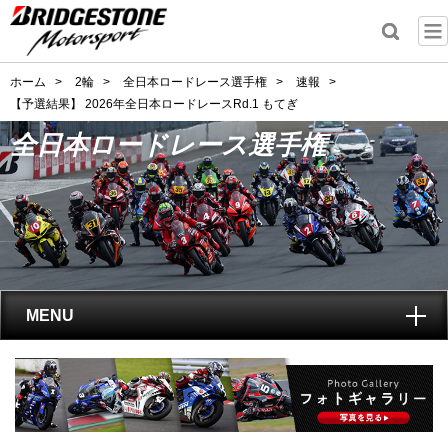
ホーム
>
2輪
>
全日本ロードレース選手権
>
速報
>
【予選結果】 2026年全日本ロードレースRd.1 もてぎ
全日本ロードレース選手権
MENU
トップ
全日本ロードレース選手権
とは?