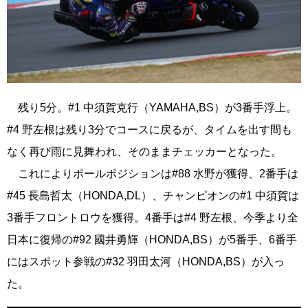
残り5分。#1 中須賀克行（YAMAHA,BS）が3番手浮上。
#4 野左根は残り3分でコースに戻るが、タイムを出す間も
なく再び雨に見舞われ、そのままチェッカーとなった。
これによりポールポジションは#88 水野が獲得、2番手は
#45 長島哲太（HONDA,DL）、チャンピオンの#1 中須賀は
3番手フロントロウを獲得。4番手は#4 野左根、今季より全
日本に復帰の#92 國井勇輝（HONDA,BS）が5番手、6番手
にはスポット参戦の#32 羽田太河（HONDA,BS）が入っ
た。