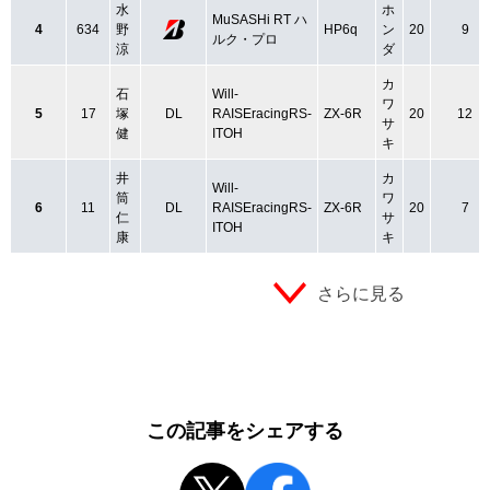
水
ホ
MuSASHi RT ハ
4
634
野
HP6q
ン
20
9
ルク・プロ
涼
ダ
カ
石
Will-
ワ
5
17
塚
DL
RAISEracingRS-
ZX-6R
20
12
サ
健
ITOH
キ
井
カ
Will-
筒
ワ
6
11
DL
RAISEracingRS-
ZX-6R
20
7
仁
サ
ITOH
康
キ
さらに見る
この記事をシェアする