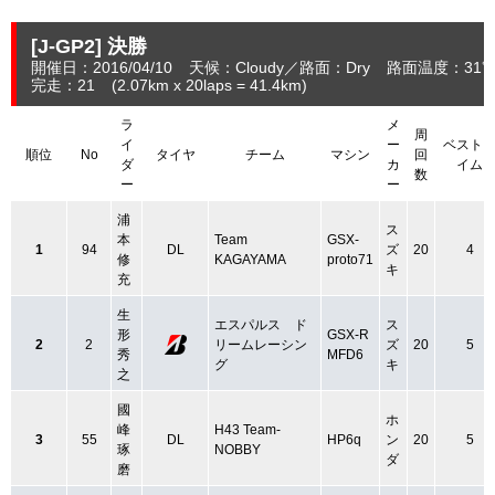
[J-GP2]
決勝
開催日：2016/04/10
天候：Cloudy
路面：Dry
路面温度：31
完走：21
(2.07
km
x 20laps = 41.4
km
)
ラ
メ
周
イ
ー
ベスト
順位
No
タイヤ
チーム
マシン
回
ダ
カ
イム
数
ー
ー
浦
ス
本
Team
GSX-
1
94
DL
ズ
20
4
修
KAGAYAMA
proto71
キ
充
生
エスパルス ド
ス
形
GSX-R
2
2
リームレーシン
ズ
20
5
秀
MFD6
グ
キ
之
國
ホ
峰
H43 Team-
3
55
DL
HP6q
ン
20
5
琢
NOBBY
ダ
磨