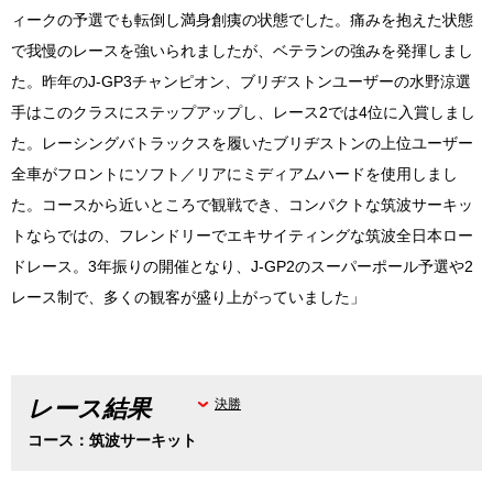
ィークの予選でも転倒し満身創痍の状態でした。痛みを抱えた状態
で我慢のレースを強いられましたが、ベテランの強みを発揮しまし
た。昨年のJ-GP3チャンピオン、ブリヂストンユーザーの水野涼選
手はこのクラスにステップアップし、レース2では4位に入賞しまし
た。レーシングバトラックスを履いたブリヂストンの上位ユーザー
全車がフロントにソフト／リアにミディアムハードを使用しまし
た。コースから近いところで観戦でき、コンパクトな筑波サーキッ
トならではの、フレンドリーでエキサイティングな筑波全日本ロー
ドレース。3年振りの開催となり、J-GP2のスーパーポール予選や2
レース制で、多くの観客が盛り上がっていました」
レース結果
決勝
コース：筑波サーキット