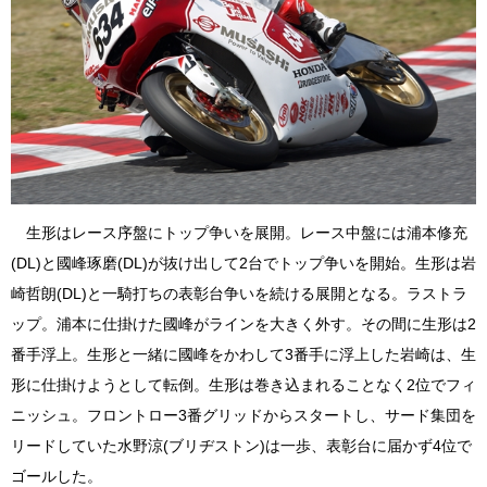
生形はレース序盤にトップ争いを展開。レース中盤には浦本修充
(DL)と國峰琢磨(DL)が抜け出して2台でトップ争いを開始。生形は岩
崎哲朗(DL)と一騎打ちの表彰台争いを続ける展開となる。ラストラ
ップ。浦本に仕掛けた國峰がラインを大きく外す。その間に生形は2
番手浮上。生形と一緒に國峰をかわして3番手に浮上した岩崎は、生
形に仕掛けようとして転倒。生形は巻き込まれることなく2位でフィ
ニッシュ。フロントロー3番グリッドからスタートし、サード集団を
リードしていた水野涼(ブリヂストン)は一歩、表彰台に届かず4位で
ゴールした。