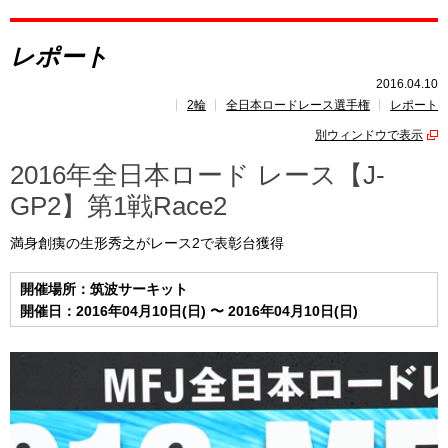
レポート
レポート
速報
2016.04.10
2輪
全日本ロードレース選手権
レポート
レース開催
スケジュール
別ウィンドウで表示
ポイント
ランキング
2016年全日本ロード レース【J-
GP2】第1戦Race2
満身創痍の生形秀之がレース2で表彰台獲得
開催場所：筑波サーキット
開催日：2016年04月10日(日) 〜 2016年04月10日(日)