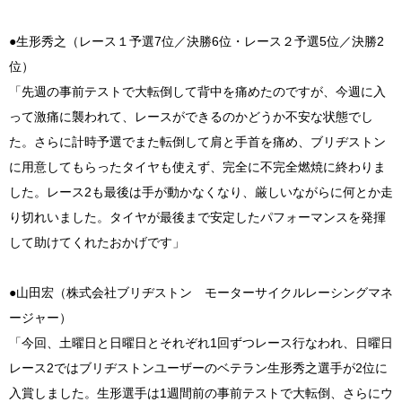
●生形秀之（レース１予選7位／決勝6位・レース２予選5位／決勝2
位）
「先週の事前テストで大転倒して背中を痛めたのですが、今週に入
って激痛に襲われて、レースができるのかどうか不安な状態でし
た。さらに計時予選でまた転倒して肩と手首を痛め、ブリヂストン
に用意してもらったタイヤも使えず、完全に不完全燃焼に終わりま
した。レース2も最後は手が動かなくなり、厳しいながらに何とか走
り切れいました。タイヤが最後まで安定したパフォーマンスを発揮
して助けてくれたおかげです」
●山田宏（株式会社ブリヂストン モーターサイクルレーシングマネ
ージャー）
「今回、土曜日と日曜日とそれぞれ1回ずつレース行なわれ、日曜日
レース2ではブリヂストンユーザーのベテラン生形秀之選手が2位に
入賞しました。生形選手は1週間前の事前テストで大転倒、さらにウ