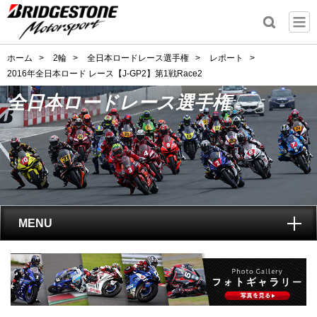
ホーム
>
2輪
>
全日本ロードレース選手権
>
レポート
>
2016年全日本ロード レース【J-GP2】第1戦Race2
全日本ロードレース選手権
MENU
トップ
全日本ロードレース選手権
とは?