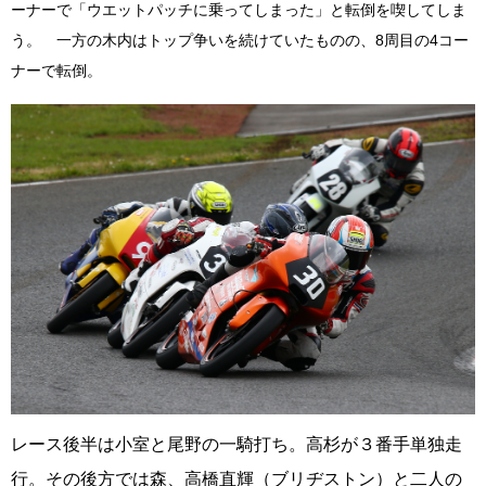
ーナーで「ウエットパッチに乗ってしまった」と転倒を喫してしま
う。 一方の木内はトップ争いを続けていたものの、8周目の4コー
ナーで転倒。
レース後半は小室と尾野の一騎打ち。高杉が３番手単独走
行。その後方では森、高橋直輝（ブリヂストン）と二人の