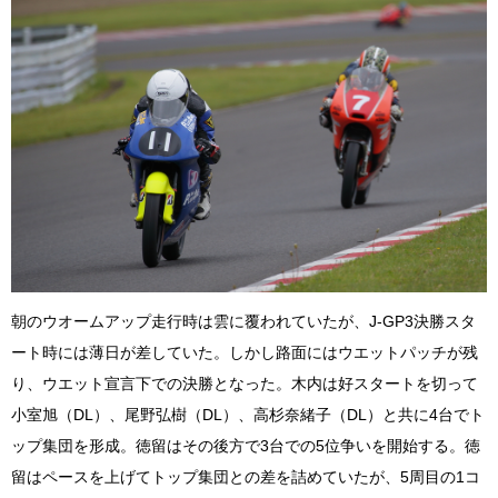
朝のウオームアップ走行時は雲に覆われていたが、J-GP3決勝スタ
ート時には薄日が差していた。しかし路面にはウエットパッチが残
り、ウエット宣言下での決勝となった。木内は好スタートを切って
小室旭（DL）、尾野弘樹（DL）、高杉奈緒子（DL）と共に4台でト
ップ集団を形成。徳留はその後方で3台での5位争いを開始する。徳
留はペースを上げてトップ集団との差を詰めていたが、5周目の1コ