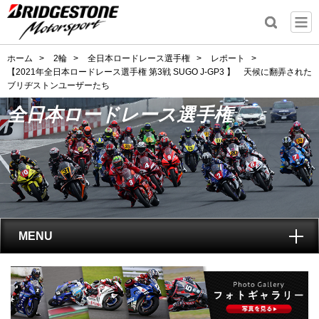
ホーム
>
2輪
>
全日本ロードレース選手権
>
レポート
>
【2021年全日本ロードレース選手権 第3戦 SUGO J-GP3 】 天候に翻弄された
ブリヂストンユーザーたち
全日本ロードレース選手権
MENU
トップ
全日本ロードレース選手権
とは?