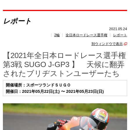
レポート
レポート
速報
2021.05.24
2輪
全日本ロードレース選手権
レポート
レース開催
スケジュール
別ウィンドウで表示
ポイント
ランキング
【2021年全日本ロードレース選手権
第3戦 SUGO J-GP3 】 天候に翻弄
されたブリヂストンユーザーたち
開催場所：スポーツランドＳＵＧＯ
開催日：2021年05月22日(土) 〜 2021年05月23日(日)