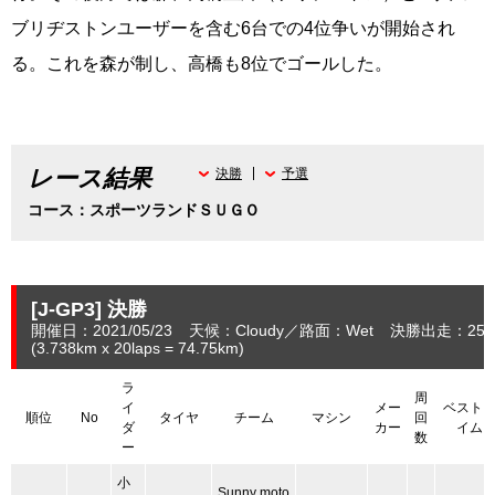
ブリヂストンユーザーを含む
6
台での
4
位争いが開始され
る。これを森が制し、高橋も
8
位でゴールした。
レース結果
決勝
予選
コース：スポーツランドＳＵＧＯ
[J-GP3]
決勝
開催日：2021/05/23
天候：Cloudy
路面：Wet
決勝出走：25
(3.738
km
x 20laps = 74.75
km
)
ラ
周
イ
メー
ベスト
順位
No
タイヤ
チーム
マシン
回
ダ
カー
イム
数
ー
小
Sunny moto