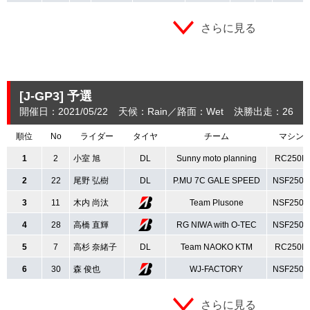
さらに見る
[J-GP3]
予選
開催日：2021/05/22
天候：Rain
路面：Wet
決勝出走：26
(
順位
No
ライダー
タイヤ
チーム
マシン
1
2
小室 旭
DL
Sunny moto planning
RC250R
2
22
尾野 弘樹
DL
P.MU 7C GALE SPEED
NSF250R
3
11
木内 尚汰
Team Plusone
NSF250R
4
28
高橋 直輝
RG NIWA with O-TEC
NSF250R
5
7
高杉 奈緒子
DL
Team NAOKO KTM
RC250R
6
30
森 俊也
WJ-FACTORY
NSF250R
さらに見る