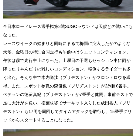
全日本ロードレース選手権第3戦SUGOラウンドは天候との戦いにも
なった。
レースウイークの始まりと同時にまるで梅雨に突入したかのような
天候。金曜日の特別合同走行も午前中はウエットコンディション、
午後は霧で走行中止になった。土曜日の予選もセッション中に雨が
降ったりやんだりの難しいコンディション。転倒するライダーも多
く出た。そんな中で木内尚汰（ブリヂストン）がフロントロウを獲
得。また、スポット参戦の森俊也（ブリヂストン）が2列目6番手。
ベテランの徳留真紀（ブリヂストン）が7番手と健闘。事前テストで
足に大けがを負い、松葉杖姿でサーキット入りした成田彬人（ブリ
ヂストン）も17周を周回してタイムアタックを敢行し、15番手グリ
ッドからスタートすることになった。