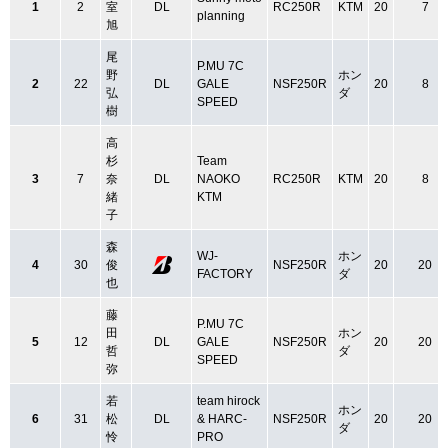
1
2
室
DL
RC250R
KTM
20
7
planning
旭
尾
P.MU 7C
野
ホン
2
22
DL
GALE
NSF250R
20
8
弘
ダ
SPEED
樹
高
杉
Team
3
7
奈
DL
NAOKO
RC250R
KTM
20
8
緒
KTM
子
森
WJ-
ホン
4
30
俊
NSF250R
20
20
FACTORY
ダ
也
藤
P.MU 7C
田
ホン
5
12
DL
GALE
NSF250R
20
20
哲
ダ
SPEED
弥
若
team hirock
ホン
6
31
松
DL
& HARC-
NSF250R
20
20
ダ
怜
PRO