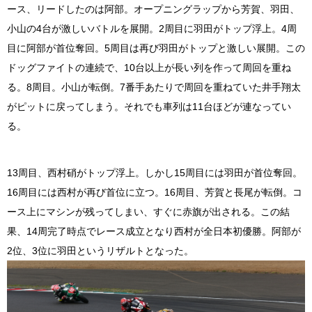
ース、リードしたのは阿部。オープニングラップから芳賀、羽田、
小山の4台が激しいバトルを展開。2周目に羽田がトップ浮上。4周
目に阿部が首位奪回。5周目は再び羽田がトップと激しい展開。この
ドッグファイトの連続で、10台以上が長い列を作って周回を重ね
る。8周目。小山が転倒。7番手あたりで周回を重ねていた井手翔太
がピットに戻ってしまう。それでも車列は11台ほどが連なってい
る。
13周目、西村硝がトップ浮上。しかし15周目には羽田が首位奪回。
16周目には西村が再び首位に立つ。16周目、芳賀と長尾が転倒。コ
ース上にマシンが残ってしまい、すぐに赤旗が出される。この結
果、14周完了時点でレース成立となり西村が全日本初優勝。阿部が
2位、3位に羽田というリザルトとなった。