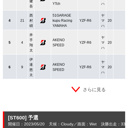
健
YTch
ハ
吾
西
51GARAGE
ヤ
4
21
村
kupu Racing
YZF-R6
マ
20
硝
YAMAHA
ハ
井
ヤ
手
AKENO
5
4
YZF-R6
マ
20
翔
SPEED
ハ
太
伊
ヤ
達
AKENO
6
9
YZF-R6
マ
20
悠
SPEED
ハ
太
さらに見る
[ST600]
予選
開催日：2023/05/20
天候：Cloudy
路面：Wet
決勝出走：33