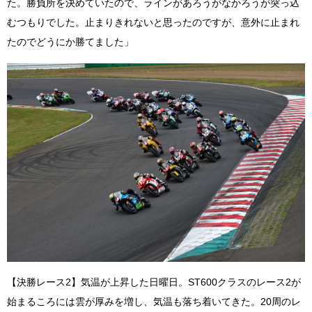
た。勝負所を決めていたので、ラインがあろうがなかろうが突っ込
むつもりでした。止まりきれないと思ったのですが、意外に止まれ
たのでどうにか勝てました」
【決勝レース2】気温が上昇した日曜日。ST600クラスのレース2が
始まるころには雲が厚みを増し、気温も落ち着いてきた。20周のレ