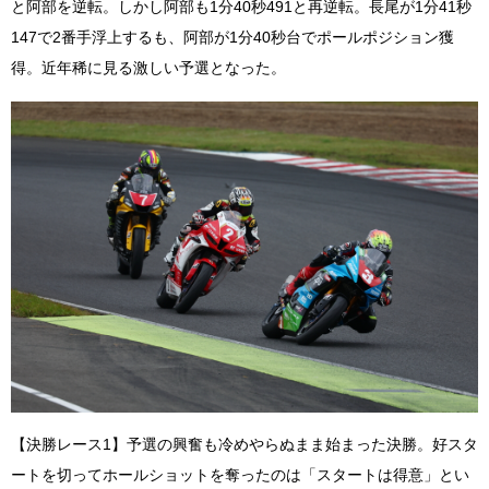
と阿部を逆転。しかし阿部も1分40秒491と再逆転。長尾が1分41秒
147で2番手浮上するも、阿部が1分40秒台でポールポジション獲
得。近年稀に見る激しい予選となった。
【決勝レース1】予選の興奮も冷めやらぬまま始まった決勝。好スタ
ートを切ってホールショットを奪ったのは「スタートは得意」とい