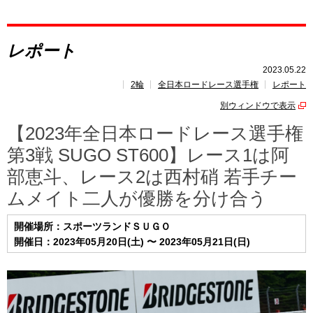
レポート
レポート
速報
2023.05.22
2輪
全日本ロードレース選手権
レポート
レース開催
スケジュール
別ウィンドウで表示
ポイント
ランキング
【2023年全日本ロードレース選手権
第3戦 SUGO ST600】レース1は阿
部恵斗、レース2は西村硝 若手チー
ムメイト二人が優勝を分け合う
開催場所：スポーツランドＳＵＧＯ
開催日：2023年05月20日(土) 〜 2023年05月21日(日)