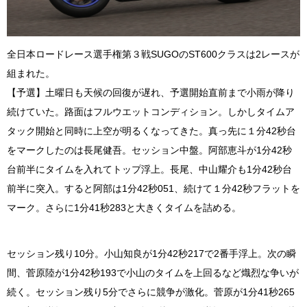
全日本ロードレース選手権第３戦SUGOのST600クラスは2レースが
組まれた。
【予選】土曜日も天候の回復が遅れ、予選開始直前まで小雨が降り
続けていた。路面はフルウエットコンディション。しかしタイムア
タック開始と同時に上空が明るくなってきた。真っ先に１分42秒台
をマークしたのは長尾健吾。セッション中盤。阿部恵斗が1分42秒
台前半にタイムを入れてトップ浮上。長尾、中山耀介も1分42秒台
前半に突入。すると阿部は1分42秒051、続けて１分42秒フラットを
マーク。さらに1分41秒283と大きくタイムを詰める。
セッション残り10分。小山知良が1分42秒217で2番手浮上。次の瞬
間、菅原陸が1分42秒193で小山のタイムを上回るなど熾烈な争いが
続く。セッション残り5分でさらに競争が激化。菅原が1分41秒265