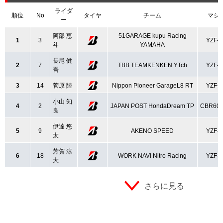
ライダ
順位
No
タイヤ
チーム
マシ
ー
阿部 恵
51GARAGE kupu Racing
1
3
YZF-
斗
YAMAHA
長尾 健
2
7
TBB TEAMKENKEN YTch
YZF-
吾
3
14
菅原 陸
Nippon Pioneer GarageL8 RT
YZF-
小山 知
4
2
JAPAN POST HondaDream TP
CBR60
良
伊達 悠
5
9
AKENO SPEED
YZF-
太
芳賀 涼
6
18
WORK NAVI Nitro Racing
YZF-
大
さらに見る