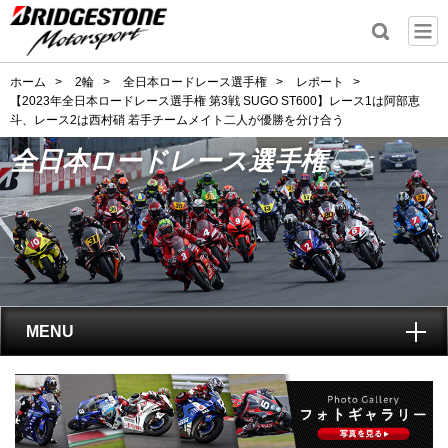
ホーム
>
2輪
>
全日本ロードレース選手権
>
レポート
>
【2023年全日本ロードレース選手権 第3戦 SUGO ST600】レース1は阿部恵
斗、レース2は西村硝 若手チームメイト二人が優勝を分け合う
全日本ロードレース選手権
MENU
トップ
全日本ロードレース選手権
とは?