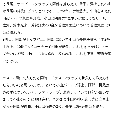
う長尾。オープニングラップで阿部を捕らえて2番手に浮上した小山
が長尾の背後にピタリとつける。この3台に伊達悠太、中山を加えた
5台がトップ集団を形成。小山と阿部の2位争いが激しくなり、羽田
太河、鈴木光来、芳賀涼大の3台が首位集団追いついて首位集団は8
台に膨れる。
9周目。阿部がトップ浮上。阿部に次いで小山も長尾を捕らえて2番
手浮上。10周目の2コーナーで羽田が転倒。これをきっかけにトッ
プ争いは阿部、小山、長尾の3台に絞られる。これを伊達、芳賀が追
いかける。
ラスト2周に突入したと同時に「ラスト2ラップで勝負して抑えられ
たらいいなと思っていた」という小山がトップ浮上。阿部、長尾は
諦めずについていく。ラストラップ、最終シケインで阿部が狙いす
まして小山のインに飛び込む。そのまま小山を抑え真っ先に立ち上
がった阿部が優勝。小山は僅差の2位。長尾は3位表彰台を得た。