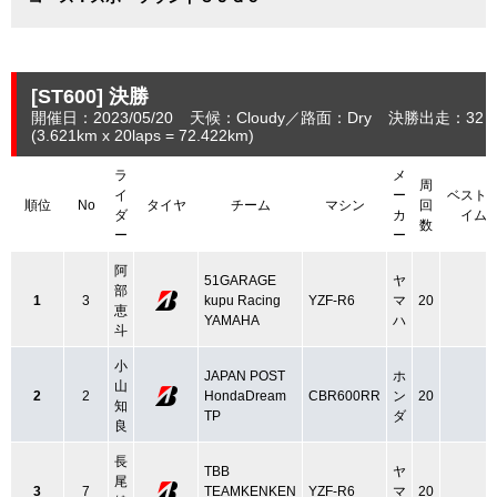
[ST600]
決勝
開催日：2023/05/20
天候：Cloudy
路面：Dry
決勝出走：32
(3.621
km
x 20laps = 72.422
km
)
ラ
メ
周
イ
ー
ベスト
順位
No
タイヤ
チーム
マシン
回
ダ
カ
イム
数
ー
ー
阿
51GARAGE
ヤ
部
1
3
kupu Racing
YZF-R6
マ
20
恵
YAMAHA
ハ
斗
小
JAPAN POST
ホ
山
2
2
HondaDream
CBR600RR
ン
20
知
TP
ダ
良
長
TBB
ヤ
尾
3
7
TEAMKENKEN
YZF-R6
マ
20