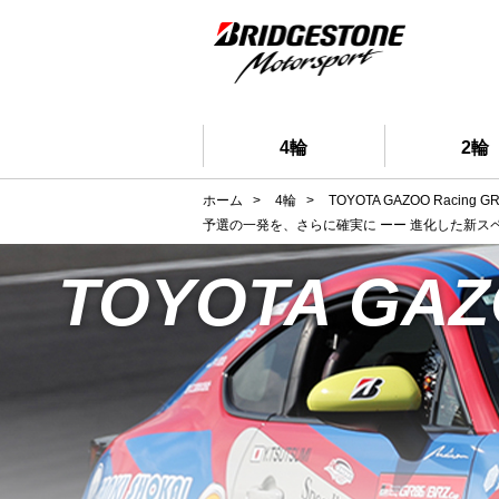
4輪
2輪
ホーム
>
4輪
>
TOYOTA GAZOO Racing GR
予選の一発を、さらに確実に ーー 進化した新スペ
TOYOTA GAZO