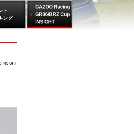
GAZOO Racing
ント
GR86/BRZ Cup
キング
INSIGHT
p INSIGHT
ク