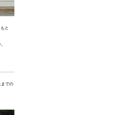
をもと
か。
れまでの