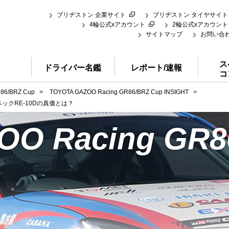
ブリヂストン 企業サイト
ブリヂストン タイヤサイト
4輪公式xアカウント
2輪公式xアカウント
サイトマップ
お問い合
ス
ドライバー名鑑
レポート/速報
コ
86/BRZ Cup
>
TOYOTA GAZOO Racing GR86/BRZ Cup INSIGHT
>
ックRE-10Dの真価とは？
O Racing GR8