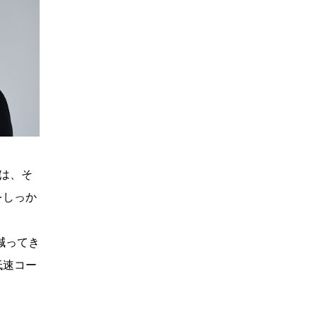
は、そ
をしっか
減ってき
低速コー