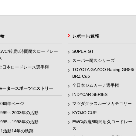
2輪
レポート/速報
EWC/鈴鹿8時間耐久ロードレー
SUPER GT
ス
スーパー耐久シリーズ
全日本ロードレース選手権
TOYOTA GAZOO Racing GR86/
BRZ Cup
全日本ジムカーナ選手権
モータースポーツヒストリー
INDYCAR SERIES
60周年ページ
マツダグラスルーツカテゴリー
1999～2003年の活動
KYOJO CUP
1995～1998年の活動
EWC/鈴鹿8時間耐久ロードレー
ス
F1活動14年の軌跡