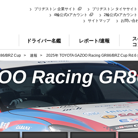
ブリヂストン 企業サイト
ブリヂストン タイヤサイト
4輪公式xアカウント
2輪公式xアカウント
サイトマップ
お問い合
ス
ドライバー名鑑
レポート/速報
コ
86/BRZ Cup
>
速報
>
2025年 TOYOTA GAZOO Racing GR86/BRZ Cup
O Racing GR8