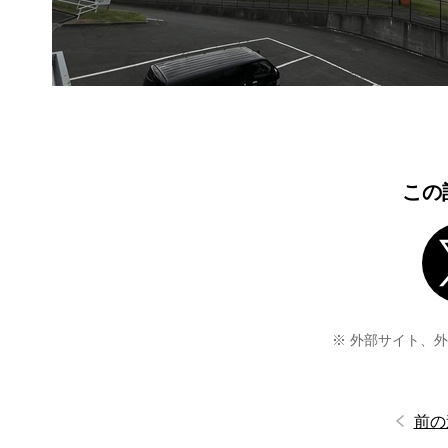
この
※ 外部サイト、
前の