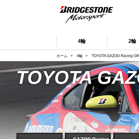
4輪
2輪
ホーム
>
4輪
>
TOYOTA GAZOO Racing GR
TOYOTA GAZO