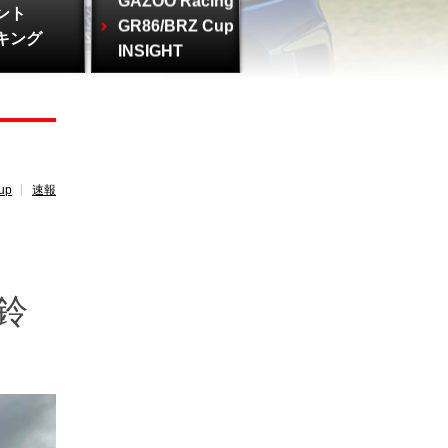
GAZOO Racing
ント
GR86/BRZ Cup
キング
INSIGHT
up
速報
 鈴