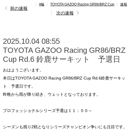
4輪
TOYOTA GAZOO Racing GR86/BRZ Cup
速報
レポート
前の速報
次の速報
速報
レース開催
スケジュール
2025.10.04 08:55
TOYOTA GAZOO Racing GR86/BRZ
ポイント
ランキング
Cup Rd.6 鈴鹿サーキット 予選日
GAZOO Racing GR86/BRZ Cup INSIGHT
おはようございます。
本日はTOYOTA GAZOO Racing GR86/BRZ Cup Rd.6鈴鹿サーキッ
ト 予選日です。
昨晩から雨が降り続き、ウェットとなっております。
プロフェッショナルシリーズ予選は１１：５０～
シーズンも残り2戦となりシリーズチャンピオン争いにも注目です。