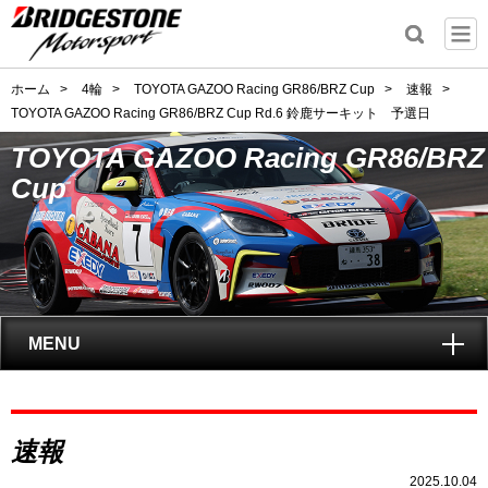
ホーム
>
4輪
>
TOYOTA GAZOO Racing GR86/BRZ Cup
>
速報
>
TOYOTA GAZOO Racing GR86/BRZ Cup Rd.6 鈴鹿サーキット 予選日
TOYOTA GAZOO Racing GR86/BRZ
Cup
MENU
トップ
速報
GAZOO Racing GR86/BRZ Cupとは?
2025.10.04