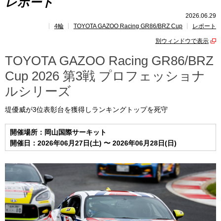
レポート
GAZOO Racing GR86/BRZ Cupとは?
2026.06.29
4輪
TOYOTA GAZOO Racing GR86/BRZ Cup
レポート
レポート
別ウィンドウで表示
速報
TOYOTA GAZOO Racing GR86/BRZ
Cup 2026 第3戦 プロフェッショナ
レース開催
スケジュール
ルシリーズ
ポイント
ランキング
堤優威が3位表彰台を獲得しランキングトップを死守
GAZOO Racing GR86/BRZ Cup INSIGHT
開催場所：岡山国際サーキット
開催日：2026年06月27日(土) 〜 2026年06月28日(日)