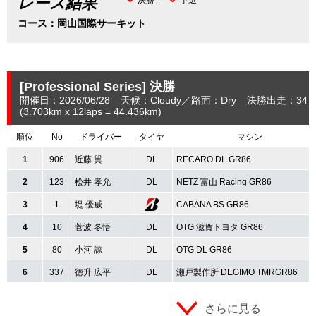
レース結果
コース：岡山国際サーキット
[Professional Series]
決勝
開催日：2026/06/28
天候：Cloudy
路面：Dry
決勝出走：34
(3.703
km
x 12laps = 44.436
km
)
順位
No
ドライバー
タイヤ
マシン
1
906
近藤 翼
DL
RECARO DL GR86
2
123
松井 孝允
DL
NETZ 富山 Racing GR86
3
1
堤 優威
CABANA BS GR86
4
10
菅波 冬悟
DL
OTG 滋賀トヨタ GR86
5
80
小河 諒
DL
OTG DL GR86
6
337
徳升 広平
DL
瀬戸製作所 DEGIMO TMRGR86
さらに見る