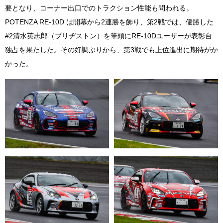
要となり、コーナー出口でのトラクション性能も問われる。
POTENZA RE-10D は開幕から2連勝を飾り、第2戦では、優勝した
#2清水英志郎（ブリヂストン）を筆頭にRE-10Dユーザーが表彰台
独占を果たした。その好調ぶりから、第3戦でも上位進出に期待がか
かった。