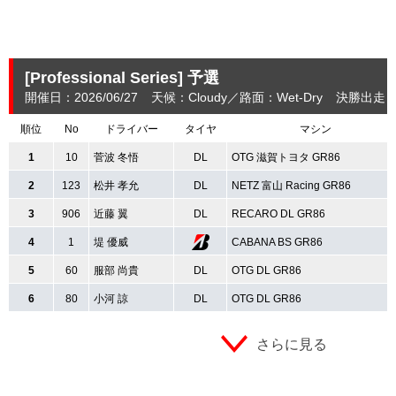
[Professional Series]
予選
開催日：2026/06/27
天候：Cloudy
路面：Wet-Dry
決勝出走：
順位
No
ドライバー
タイヤ
マシン
1
10
菅波 冬悟
DL
OTG 滋賀トヨタ GR86
2
123
松井 孝允
DL
NETZ 富山 Racing GR86
3
906
近藤 翼
DL
RECARO DL GR86
4
1
堤 優威
CABANA BS GR86
5
60
服部 尚貴
DL
OTG DL GR86
6
80
小河 諒
DL
OTG DL GR86
さらに見る