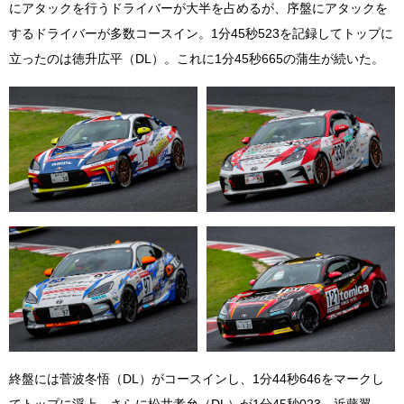
にアタックを行うドライバーが大半を占めるが、序盤にアタックを
するドライバーが多数コースイン。1分45秒523を記録してトップに
立ったのは徳升広平（DL）。これに1分45秒665の蒲生が続いた。
終盤には菅波冬悟（DL）がコースインし、1分44秒646をマークし
てトップに浮上。さらに松井孝允（DL）が1分45秒023、近藤翼