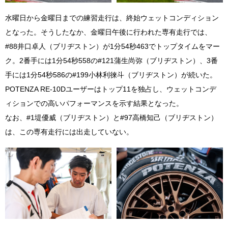
水曜日から金曜日までの練習走行は、終始ウェットコンディション
となった。そうしたなか、金曜日午後に行われた専有走行では、
#88井口卓人（ブリヂストン）が1分54秒463でトップタイムをマー
ク。2番手には1分54秒558の#121蒲生尚弥（ブリヂストン）、3番
手には1分54秒586の#199小林利徠斗（ブリヂストン）が続いた。
POTENZA RE-10Dユーザーはトップ11を独占し、ウェットコンデ
ィションでの高いパフォーマンスを示す結果となった。
なお、#1堤優威（ブリヂストン）と#97高橋知己（ブリヂストン）
は、この専有走行には出走していない。