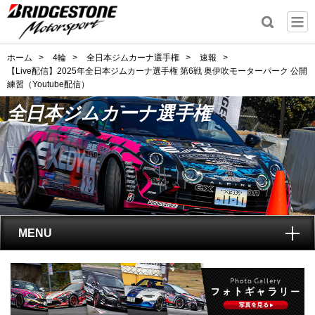
ホーム
>
4輪
>
全日本ジムカーナ選手権
>
速報
>
【Live配信】2025年全日本ジムカーナ選手権 第6戦 奥伊吹モーターパーク 公開
練習（Youtube配信）
全日本ジムカーナ選手権
MENU
トップ
全日本ジムカーナ選手権
とは?