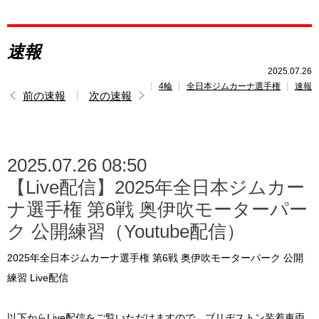
レポート
速報
速報
2025.07.26
4輪
全日本ジムカーナ選手権
速報
レース開催
スケジュール
前の速報
次の速報
ポイント
ランキング
2025.07.26 08:50
トピックス
【Live配信】2025年全日本ジムカー
ナ選手権 第6戦 奥伊吹モーターパー
ク 公開練習（Youtube配信）
2025年全日本ジムカーナ選手権 第6戦 奥伊吹モーターパーク 公開
練習 Live配信
以下からLive配信をご覧いただけますので、ブリヂストン装着車両