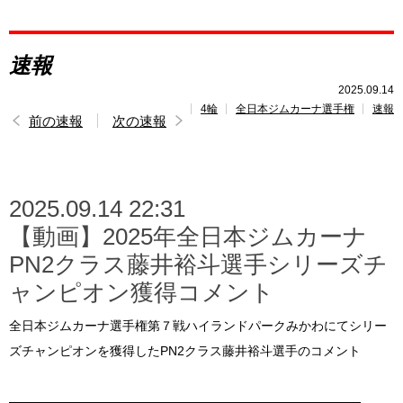
レポート
速報
速報
2025.09.14
4輪
全日本ジムカーナ選手権
速報
レース開催
スケジュール
前の速報
次の速報
ポイント
ランキング
2025.09.14 22:31
トピックス
【動画】2025年全日本ジムカーナ
PN2クラス藤井裕斗選手シリーズチ
ャンピオン獲得コメント
全日本ジムカーナ選手権第７戦ハイランドパークみかわにてシリー
ズチャンピオンを獲得したPN2クラス藤井裕斗選手のコメント