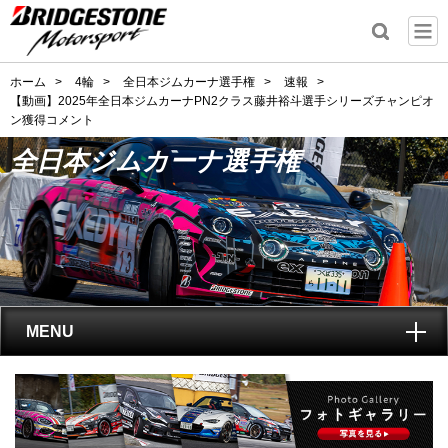
ホーム
>
4輪
>
全日本ジムカーナ選手権
>
速報
>
【動画】2025年全日本ジムカーナPN2クラス藤井裕斗選手シリーズチャンピオ
ン獲得コメント
全日本ジムカーナ選手権
MENU
トップ
全日本ジムカーナ選手権
とは?