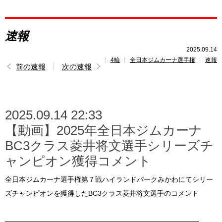
レポート
速報
速報
2025.09.14
4輪
全日本ジムカーナ選手権
速報
レース開催
スケジュール
前の速報
次の速報
ポイント
ランキング
2025.09.14 22:33
トピックス
【動画】2025年全日本ジムカーナ
BC3クラス菱井将文選手シリーズチ
ャンピオン獲得コメント
全日本ジムカーナ選手権第７戦ハイランドパークみかわにてシリー
ズチャンピオンを獲得したBC3クラス菱井将文選手のコメント