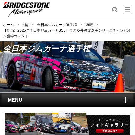
ホーム
>
4輪
>
全日本ジムカーナ選手権
>
速報
>
【動画】2025年全日本ジムカーナBC3クラス菱井将文選手シリーズチャンピオ
ン獲得コメント
全日本ジムカーナ選手権
MENU
トップ
全日本ジムカーナ選手権
とは?