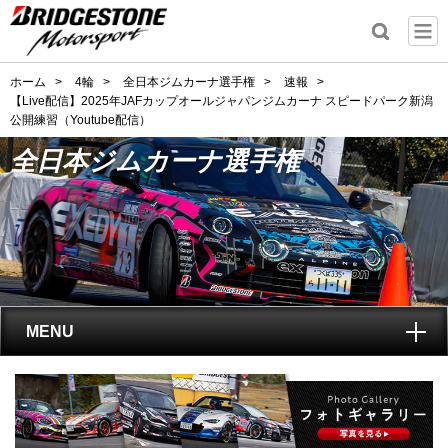
ホーム
>
4輪
>
全日本ジムカーナ選手権
>
速報
>
【Live配信】2025年JAFカップオールジャパンジムカーナ スピードパーク新潟
公開練習（Youtube配信）
全日本ジムカーナ選手権
MENU
トップ
全日本ジムカーナ選手権
とは?