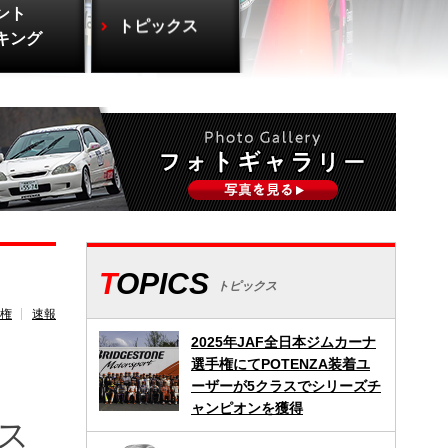
ント
トピックス
キング
TOPICS
トピックス
権
速報
2025年JAF全日本ジムカーナ
選手権にてPOTENZA装着ユ
ーザーが5クラスでシリーズチ
ャンピオンを獲得
ス