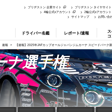
ブリヂストン 企業サイト
ブリヂストン タイヤサイト
4輪公式xアカウント
2輪公式xアカウント
サイトマップ
お問い合
ス
ドライバー名鑑
レポート/速報
コ
速報
>
【速報】2025年JAFカップオールジャパンジムカーナ スピードパーク
ーナ選手権