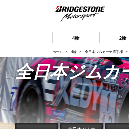
4輪
2輪
ホーム
>
4輪
>
全日本ジムカーナ選手権
>
全日本ジムカ