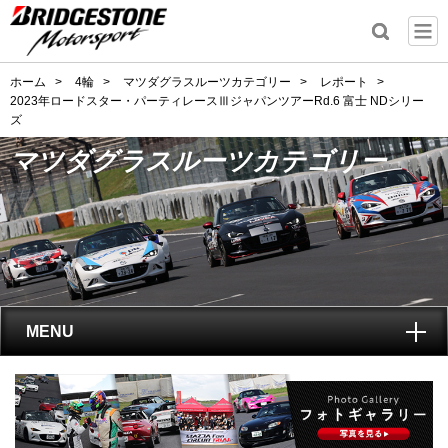
ホーム
>
4輪
>
マツダグラスルーツカテゴリー
>
レポート
>
2023年ロードスター・パーティレースⅢジャパンツアーRd.6 富士 NDシリー
ズ
マツダグラスルーツカテゴリー
MENU
トップ
マツダグラスルーツカテゴリーとは?