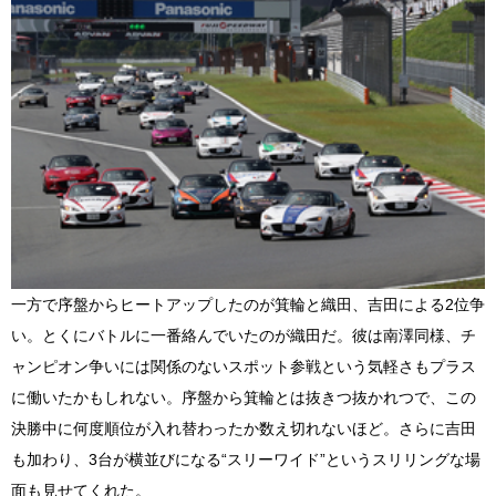
一方で序盤からヒートアップしたのが箕輪と織田、吉田による2位争
い。とくにバトルに一番絡んでいたのが織田だ。彼は南澤同様、チ
ャンピオン争いには関係のないスポット参戦という気軽さもプラス
に働いたかもしれない。序盤から箕輪とは抜きつ抜かれつで、この
決勝中に何度順位が入れ替わったか数え切れないほど。さらに吉田
も加わり、3台が横並びになる“スリーワイド”というスリリングな場
面も見せてくれた。