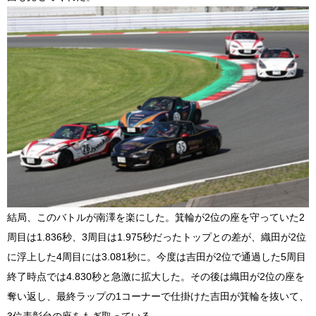
結局、このバトルが南澤を楽にした。箕輪が2位の座を守っていた2
周目は1.836秒、3周目は1.975秒だったトップとの差が、織田が2位
に浮上した4周目には3.081秒に。今度は吉田が2位で通過した5周目
終了時点では4.830秒と急激に拡大した。その後は織田が2位の座を
奪い返し、最終ラップの1コーナーで仕掛けた吉田が箕輪を抜いて、