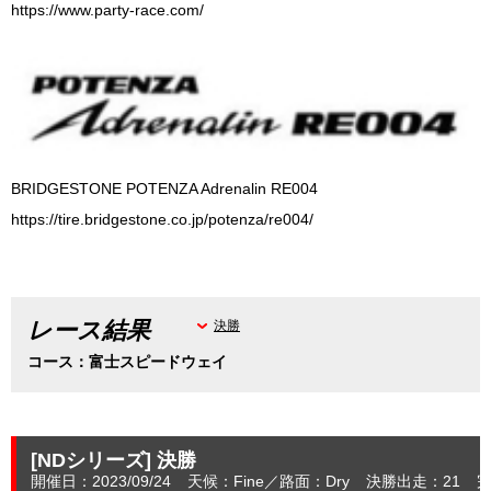
https://www.party-race.com/
BRIDGESTONE POTENZA Adrenalin RE004
https://tire.bridgestone.co.jp/potenza/re004/
レース結果
決勝
コース：富士スピードウェイ
[NDシリーズ]
決勝
開催日：2023/09/24
天候：Fine
路面：Dry
決勝出走：21
完