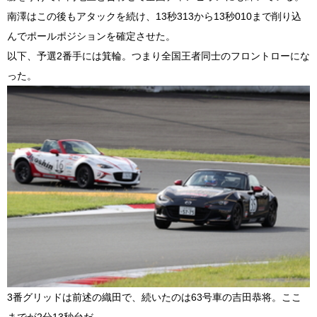
南澤はこの後もアタックを続け、13秒313から13秒010まで削り込
んでポールポジションを確定させた。
以下、予選2番手には箕輪。つまり全国王者同士のフロントローにな
った。
3番グリッドは前述の織田で、続いたのは63号車の吉田恭将。ここ
までが2分13秒台だ。