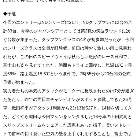
は惜しくも4位。それでも堂々のV2達成だ。
◆予選
今回のエントリーはNDシリーズに21台、NDクラブマンに12台の合
計33台。今季のジャパンツアーとしては第2戦の筑波ラウンドに次
ぐ台数が集まった。クラブマンクラスの4名が初参加だったが、今回
のシリーズクラスは全員が経験者。前日は時おり激しい雨に見舞わ
れたが、この日のスピードウェイは秋らしい絶好のレース日和で、
富士山も姿を見せてくれた。路面もドライに回復し、気温16℃・湿
度69%・路面温度18.6℃という条件で、7時55分から20分間の公式
予選が始まった。
実力者たちの本気のアタックがモニターに反映されたのは7分が過ぎ
たあたり。昨年の西日本チャンピオンがスポット参戦してきた26号
車・織田祥平がアタック1周目から2分13秒527と、14秒を切ってき
た。どうやら織田は今回マシンをレンタルした16号車の上田純司と
スリップストリームをシェアした恩恵もあった様子。長いストレー
トで前車の切り裂いた空気の壁を上手く利用することも、富士では