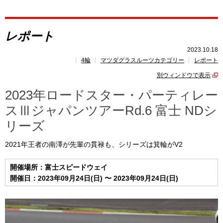
レポート
レポート
レース開催
スケジュール
2023.10.18
4輪
マツダグラスルーツカテゴリー
レポート
トピックス
別ウィンドウで表示
2023年ロードスター・パーティレー
スⅢジャパンツアーRd.6 富士 NDシ
リーズ
2021年王者の南澤が先輩の貫禄も、シリーズは箕輪がV2
開催場所：富士スピードウェイ
開催日：2023年09月24日(日) 〜 2023年09月24日(日)