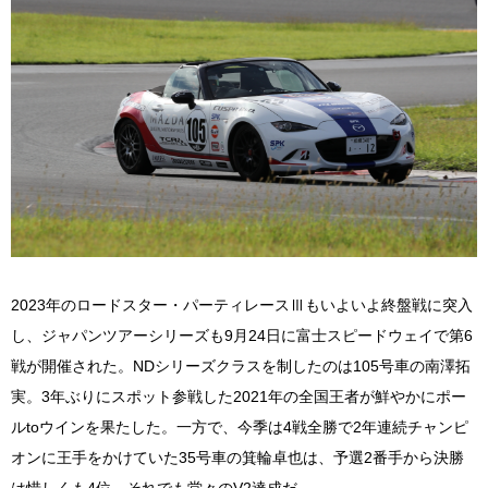
2023年のロードスター・パーティレースⅢもいよいよ終盤戦に突入
し、ジャパンツアーシリーズも9月24日に富士スピードウェイで第6
戦が開催された。NDシリーズクラスを制したのは105号車の南澤拓
実。3年ぶりにスポット参戦した2021年の全国王者が鮮やかにポー
ルtoウインを果たした。一方で、今季は4戦全勝で2年連続チャンピ
オンに王手をかけていた35号車の箕輪卓也は、予選2番手から決勝