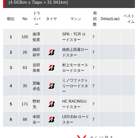
(4.563
km
x 7laps = 31.941
km
)
ドラ
周
ベスト
順位
No
イバ
タイヤ
マシン
回
Delay(Lap)
イム
ー
数
南澤
SPK・TCR ロ
1
105
7
拓実
ードスター
織田
焼肉上田屋ロー
2
26
7
祥平
ドスター
吉田
村上モータース
3
63
7
恭将
ロードスター
ミノワファクト
箕輪
4
35
リーロードスタ
7
卓也
ー
野村
HC RACINGロ
5
171
7
充
ードスター
本田
LEG Eds ロード
6
88
7
永一
スター