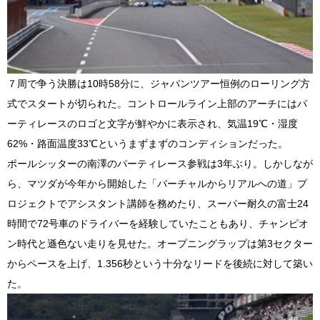
７周で争う決勝は10時58分に、ジャパンツアー恒例のローリング方
式でスタートが切られた。コントロールライン上部のアーチにはパ
ーティレースのロゴと文字が鮮やかに表示され、気温19℃・湿度
62%・路面温度33℃というまずまずのコンディションだった。
ポールシッターの南澤のパーティレース参戦は3年ぶり。しかしなが
ら、マツダが今年から開始した「バーチャルからリアルへの道」プ
ロジェクトでアシスタント講師を務めたり、スーパー耐久の富士24
時間で72号車のドライバーを経験していたこともあり、チャンピオ
ン時代と遜色ない走りを見せた。オープニングラップは第3セクター
からペースを上げ、1.356秒という十分なリードを後続に対して築い
た。