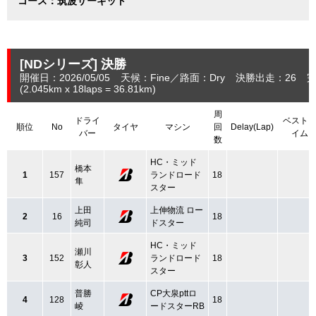
コース：筑波サーキット
[NDシリーズ]
決勝
開催日：2026/05/05
天候：Fine
路面：Dry
決勝出走：26
完
(2.045
km
x 18laps = 36.81
km
)
周
ドライ
ベスト
順位
No
タイヤ
マシン
回
Delay(Lap)
バー
イム
数
HC・ミッド
橋本
1
157
ランドロード
18
隼
スター
上田
上伸物流 ロー
2
16
18
純司
ドスター
HC・ミッド
瀬川
3
152
ランドロード
18
彰人
スター
普勝
CP大泉pttロ
4
128
18
崚
ードスターRB