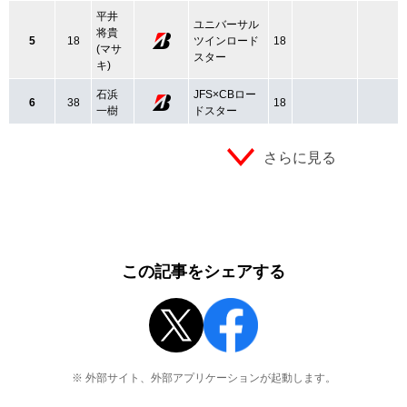
平井
ユニバーサル
将貴
5
18
ツインロード
18
(マサ
スター
キ)
石浜
JFS×CBロー
6
38
18
一樹
ドスター
さらに見る
この記事をシェアする
※ 外部サイト、外部アプリケーションが起動します。