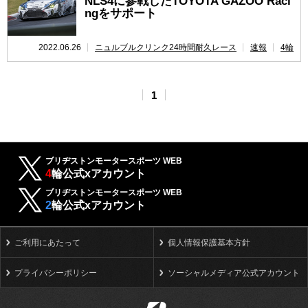
NLS4に参戦したTOYOTA GAZOO Raci
ngをサポート
レース開催
スケジュール
2022.06.26
ニュルブルクリンク24時間耐久レース
速報
4輪
1
ブリヂストンモータースポーツ WEB
4
輪公式xアカウント
ブリヂストンモータースポーツ WEB
2
輪公式xアカウント
ご利用にあたって
個人情報保護基本方針
プライバシーポリシー
ソーシャルメディア公式アカウント