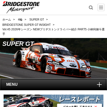
ホーム
>
4輪
>
SUPER GT
>
BRIDGESTONE SUPER GT INSIGHT
>
Vol.45 2026年シーズン NEWブリヂストンドライバー紹介 PART5 小林利徠斗選
手
SUPER GT
MENU
トップ