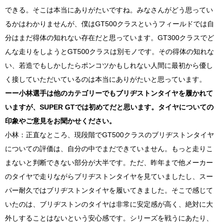
できる。そこは本当にありがたいですね。みなさんがどう思ってい
るかはわかりませんが、僕は
GT500
クラスというフィールドでは自
分はまだ得体の知れない存在だと思っています。
GT300
クラスでど
んな走りをしようと
GT500
クラスは別モノです。その得体の知れな
い、若造でもしかしたらポンコツかもしれない人間に最初から優し
く接していただいているのは本当にありがたいと思っています。
ーー小林選手は他のカテゴリーでもブリヂストンタイヤを履かれて
いますが、
SUPER GT
では初めてだと思います。タイヤについての
印象やご意見をお聞かせください。
小林：正直なところ、現段階で
GT500
クラスのブリヂストンタイヤ
についての評価は、自分の中でまだできていません。もっと走りこ
まないと判断できない部分が大半です。ただ、昨年まで他メーカー
のタイヤで走りながらブリヂストンタイヤを見ていましたし、スー
パー耐久ではブリヂストンタイヤを履いてきました。そこで感じて
いたのは、ブリヂストンのタイヤは非常に安定感が高く、絶対に大
外しすることはないという安心感です。シリーズを戦うにあたり、