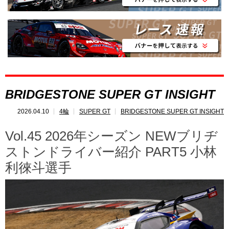
SUPER GT
とは?
レポート
速報
レース開催
スケジュール
BRIDGESTONE SUPER GT INSIGHT
ポイント
ランキング
2026.04.10
4輪
SUPER GT
BRIDGESTONE SUPER GT INSIGHT
SUPERGT
INSIGHT
Vol.45 2026年シーズン NEWブリヂ
ストンドライバー紹介 PART5 小林
利徠斗選手