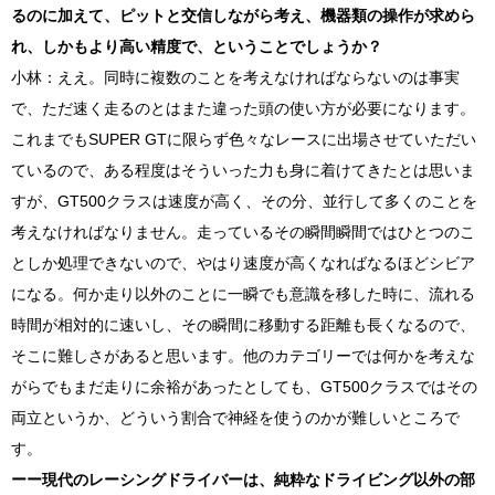
るのに加えて、ピットと交信しながら考え、機器類の操作が求めら
れ、しかもより高い精度で、ということでしょうか？
小林：ええ。同時に複数のことを考えなければならないのは事実
で、ただ速く走るのとはまた違った頭の使い方が必要になります。
これまでも
SUPER GT
に限らず色々なレースに出場させていただい
ているので、ある程度はそういった力も身に着けてきたとは思いま
すが、
GT500
クラスは速度が高く、その分、並行して多くのことを
考えなければなりません。走っているその瞬間瞬間ではひとつのこ
としか処理できないので、やはり速度が高くなればなるほどシビア
になる。何か走り以外のことに一瞬でも意識を移した時に、流れる
時間が相対的に速いし、その瞬間に移動する距離も長くなるので、
そこに難しさがあると思います。他のカテゴリーでは何かを考えな
がらでもまだ走りに余裕があったとしても、
GT500
クラスではその
両立というか、どういう割合で神経を使うのかが難しいところで
す。
ーー現代のレーシングドライバーは、純粋なドライビング以外の部