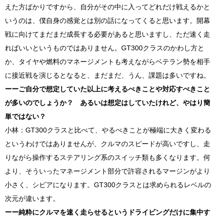
えた方ばかりですから、自分がその中に入ってどれだけ戦えるかと
いうのは、僕自身の感覚とは別の話になってくると思います。開幕
戦に向けてまだまだ成長する必要があると思いますし、ただ速く走
ればいいというものではありません。
GT300
クラスのかわし方と
か、タイヤや燃料のマネージメントも考えながらベテラン勢を相手
に接近戦を演じるとなると、まだまだ、うん、課題は多いですね。
ーーご自分で想定していた以上に考えるべきことや対応すべきこと
が多いのでしょうか？ あるいは想定はしていたけれど、やはり簡
単ではない？
小林：
GT300
クラスと比べて、やるべきことが極端に大きく変わる
というわけではありませんが、クルマのスピードが高いですし、走
りながら操作するステアリング系のスイッチ類も多くなります。何
より、そういったマネージメント部分で許容されるマージンがより
小さく、シビアになります。
GT300
クラスとは求められるレベルの
次元が違います。
ーー純粋にクルマを速く走らせるというドライビングだけに集中す