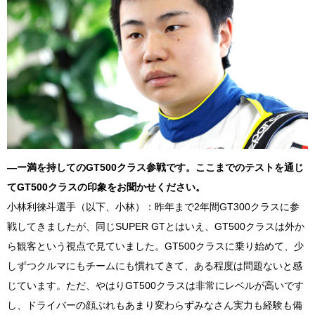
―ー満を持しての
GT500
クラス参戦です。ここまでのテストを通じ
て
GT500
クラスの印象をお聞かせください。
小林利徠斗選手（以下、小林）：昨年まで
2
年間
GT300
クラスに参
戦してきましたが、同じ
SUPER GT
とはいえ、
GT500
クラスは外か
ら観客という視点で見ていました。
GT500
クラスに乗り始めて、少
しずつクルマにもチームにも慣れてきて、ある程度は問題ないと感
じています。ただ、やはり
GT500
クラスは非常にレベルが高いです
し、ドライバーの顔ぶれもあまり変わらずみなさん実力も経験も備