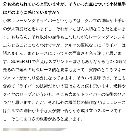
分も求められていると思いますが、そういった点について小林選手
はどのように感じていますか？
小林：レーシングドライバーというものは、クルマの運転が上手い
のが大前提だと思いますし、それがいちばん大切なことだと思いま
す。もちろん、それ以外の操作もこなしながらレーシングマシンを
走らせることになるわけですが、クルマの運転なしにドライバーは
語れません。またレースによってその面白さも色々違うと思いま
す。
SUPER GT
で言えばスプリントっぽさもありながらも
2
～
3
時間
走るので短めの耐久レース的な要素もあって、実際のところマネー
ジメントがかなり必要になってきます。そういう意味では、そこも
含めてドライバーの技術だという面はあると僕も思います。燃料や
タイヤのセーブというのも、そこも含めてドライバーの技術のひと
つだと思います。ただ、それ以外の機器類の操作などは……レース
はクルマの運転が上手な人が競い合うから成り立つスポーツです
し、そこに面白さの根源があると思います。