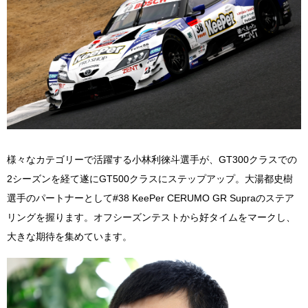
様々なカテゴリーで活躍する小林利徠斗選手が、
GT300
クラスでの
2
シーズンを経て遂に
GT500
クラスにステップアップ。大湯都史樹
選手のパートナーとして
#38 KeePer CERUMO GR Supra
のステア
リングを握ります。オフシーズンテストから好タイムをマークし、
大きな期待を集めています。