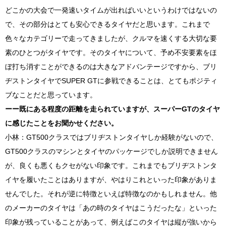
どこかの大会で一発速いタイムが出ればいいというわけではないの
で、その部分はとても安心できるタイヤだと思います。これまで
色々なカテゴリーで走ってきましたが、クルマを速くする大切な要
素のひとつがタイヤです。そのタイヤについて、予め不安要素をほ
ぼ打ち消すことができるのは大きなアドバンテージですから、ブリ
ヂストンタイヤで
SUPER GT
に参戦できることは、とてもポジティ
ブなことだと思っています。
ーー既にある程度の距離を走られていますが、スーパー
GT
のタイヤ
に感じたことをお聞かせください。
小林：
GT500
クラスではブリヂストンタイヤしか経験がないので、
GT500
クラスのマシンとタイヤのパッケージでしか説明できません
が、良くも悪くもクセがない印象です。これまでもブリヂストンタ
イヤを履いたことはありますが、やはりこれといった印象がありま
せんでした。それが逆に特徴といえば特徴なのかもしれません。他
のメーカーのタイヤは「あの時のタイヤはこうだったな」といった
印象が残っていることがあって、例えばこのタイヤは縦が強いから