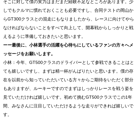
そこに対して僕の実力はまだまだ経験不足なところがあります。少
しでもクルマに慣れておくことも必要ですし、合同テストの岡山か
ら
GT300
クラスとの混走にもなりましたから、レースに向けてやら
なければならないことをすべて向上して、開幕戦からしっかりと戦
えるように準備しておきたいと思います。
ーー最後に、小林選手の活躍を心待ちにしているファンの方々へメ
ッセージをお願いします。
小林：今年、
GT500
クラスのドライバーとして参戦できることはと
ても嬉しいですし、まずは精一杯がんばりたいと思います。僕の存
在を以前から知っていただいている方々からご期待をいただく部分
もありますが、ルーキーですのでまずはしっかりレースを戦う姿を
見ていただければ嬉しいです。初めて挑む
GT500
クラスでこの
1
年
間、みなさんに注目していただけるような走りができれば嬉しいで
す。