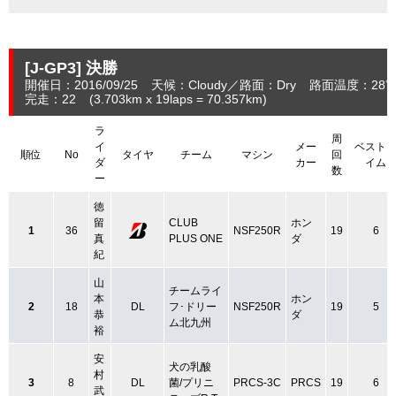
[J-GP3]
決勝
開催日：2016/09/25
天候：Cloudy
路面：Dry
路面温度：28
完走：22
(3.703
km
x 19laps = 70.357
km
)
ラ
周
イ
メー
ベスト
順位
No
タイヤ
チーム
マシン
回
ダ
カー
イム
数
ー
徳
留
CLUB
ホン
1
36
NSF250R
19
6
真
PLUS ONE
ダ
紀
山
チームライ
本
ホン
2
18
DL
フ･ドリー
NSF250R
19
5
恭
ダ
ム北九州
裕
安
犬の乳酸
村
3
8
DL
菌/プリニ
PRCS-3C
PRCS
19
6
武