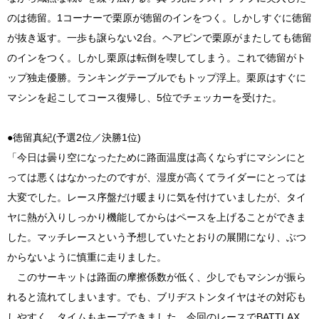
のは徳留。1コーナーで栗原が徳留のインをつく。しかしすぐに徳留
が抜き返す。一歩も譲らない2台。ヘアピンで栗原がまたしても徳留
のインをつく。しかし栗原は転倒を喫してしまう。これで徳留がト
ップ独走優勝。ランキングテーブルでもトップ浮上。栗原はすぐに
マシンを起こしてコース復帰し、5位でチェッカーを受けた。
●徳留真紀(予選2位／決勝1位)
「今日は曇り空になったために路面温度は高くならずにマシンにと
っては悪くはなかったのですが、湿度が高くてライダーにとっては
大変でした。レース序盤だけ暖まりに気を付けていましたが、タイ
ヤに熱が入りしっかり機能してからはペースを上げることができま
した。マッチレースという予想していたとおりの展開になり、ぶつ
からないように慎重に走りました。
このサーキットは路面の摩擦係数が低く、少しでもマシンが振ら
れると流れてしまいます。でも、ブリヂストンタイヤはその対応も
しやすく、タイムもキープできました。今回のレースでBATTLAX