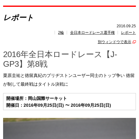
レポート
レポート
速報
2016.09.25
2輪
全日本ロードレース選手権
レポート
レース開催
スケジュール
別ウィンドウで表示
ポイント
ランキング
2016年全日本ロードレース【J-
GP3】第8戦
栗原圭祐と徳留真紀のブリヂストンユーザー同士のトップ争い 徳留
が制して最終戦はタイトル決戦に
開催場所：岡山国際サーキット
開催日：2016年09月25日(日) 〜 2016年09月25日(日)