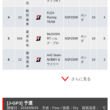
ティブR.T
志
船
FLEX
田
ホン
4
10
Racing
NSF250R
19
4
俊
ダ
TEAM
希
栗
MuSASHi
原
ホン
5
634
RT ハル
NSF250R
19
6
佳
ダ
ク・プロ
祐
菊
H43 Team-
池
ホン
6
12
NOBBY &
NSF250R
19
3
寛
ダ
ウイリー
幸
さらに見る
[J-GP3]
予選
開催日：2016/09/24
天候：Fine
路面：Dry
路面温度： ℃ 