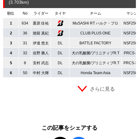
(3.703
km
)
順位
No
ライダー
タイヤ
チーム
マシン
1
634
栗原 佳祐
MuSASHi RT ハルク・プロ
NSF250
2
36
徳留 真紀
CLUB PLUS ONE
NSF250
3
31
伊達 悠太
DL
BATTLE FACTORY
NSF250
4
32
佐野 勝人
DL
犬の乳酸菌/プリニティブR.T
PRCS-3
5
8
安村 武志
DL
犬の乳酸菌/プリニティブR.T
PRCS-3
6
50
中村 大輝
DL
Honda Team Asia
NSF250
さらに見る
この記事をシェアする