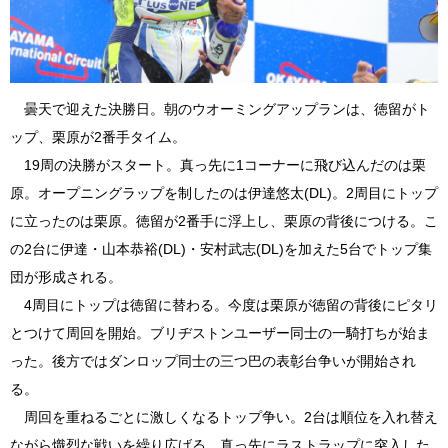
曇天で迎えた決勝日。朝のウオーミングアップランは、徳留がト
ップ、栗原が2番手タイム。
19周の決勝がスタート。真っ先に1コーナーに飛び込んだのは栗
原。オープニングラップを制したのは伊達悠太(DL)。2周目にトップ
に立ったのは栗原。徳留が2番手に浮上し、栗原の背後につける。こ
の2台に伊達・山本恭裕(DL)・安村武志(DL)を加えた5台でトップ集
団が形成される。
4周目にトップは徳留に替わる。今度は栗原が徳留の背後にピタリ
とつけて周回を開始。ブリヂストンユーザー同士の一騎打ちが始ま
った。後方ではダンロップ同士の三つ巴の表彰台争いが開始され
る。
周回を重ねるごとに激しくなるトップ争い。2台は順位を入れ替え
ながら熾烈な戦いを繰り広げる。真っ先にラストラップに突入した