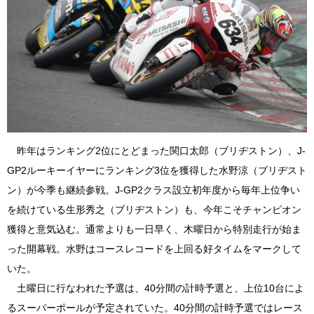
昨年はランキング2位にとどまった関口太郎（ブリヂストン）、J-
GP2ルーキーイヤーにランキング3位を獲得した水野涼（ブリヂスト
ン）が今季も継続参戦。J-GP2クラス設立初年度から毎年上位争い
を続けている生形秀之（ブリヂストン）も、今年こそチャンピオン
獲得と意気込む。通常よりも一日早く、木曜日から特別走行が始ま
った開幕戦。水野はコースレコードを上回る好タイムをマークして
いた。
土曜日に行なわれた予選は、40分間の計時予選と、上位10台によ
るスーパーポールが予定されていた。40分間の計時予選ではレース