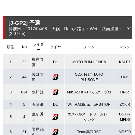
[J-GP2]
予選
開催日：2017/04/08
天候：Rain
路面：Wet
路面温度： ℃ 
(2.07
km
)
ライダ
順位
No
タイヤ
チーム
マシン
ー
榎戸 育
1
32
DL
MOTO BUM HONDA
KALEX
寛
関口 太
SOX Team TARO
2
44
HP6
郎
PLUSONE
3
634
水野 涼
MuSASHi RT ハルク・プロ
HP6q
4
5
石塚 健
DL
Will-RAISEracingRS-ITOH
ZX-6R
生形 秀
エスパルス ドリームレー
GSX-R
5
4
之
シング
MFD6
岩戸 亮
6
31
Team高武RSC
MD600
介