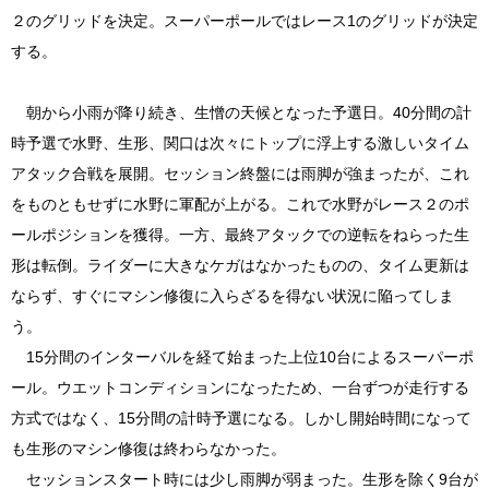
２のグリッドを決定。スーパーポールではレース1のグリッドが決定
する。
朝から小雨が降り続き、生憎の天候となった予選日。40分間の計
時予選で水野、生形、関口は次々にトップに浮上する激しいタイム
アタック合戦を展開。セッション終盤には雨脚が強まったが、これ
をものともせずに水野に軍配が上がる。これで水野がレース２のポ
ールポジションを獲得。一方、最終アタックでの逆転をねらった生
形は転倒。ライダーに大きなケガはなかったものの、タイム更新は
ならず、すぐにマシン修復に入らざるを得ない状況に陥ってしま
う。
15分間のインターバルを経て始まった上位10台によるスーパーポ
ール。ウエットコンディションになったため、一台ずつが走行する
方式ではなく、15分間の計時予選になる。しかし開始時間になって
も生形のマシン修復は終わらなかった。
セッションスタート時には少し雨脚が弱まった。生形を除く9台が