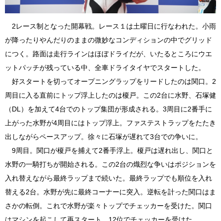
2レース制となった開幕戦。レース１は土曜日に行なわれた。小雨
が降ったりやんだりのままの微妙なコンディションの中でグリッド
につく。路面は走行ラインはほぼドライだが、いたるところにウエ
ットパッチが残っている中、全車ドライタイヤでスタートした。
好スタートを切ってオープニングラップをリードしたのは関口。2
周目に入る直前にトップ浮上したのは榎戸。この2台に水野、石塚健
（DL）を加えて4台でのトップ集団が形成される。3周目に2番手に
上がった水野が4周目にはトップ浮上。ファステストラップをたたき
出しながらペースアップ。徐々に石塚が遅れて3台での争いに。
9周目。関口が榎戸を捕えて2番手浮上。榎戸は遅れ出し、関口と
水野の一騎打ちが開始される。この2台の熾烈な争いはポジションを
入れ替えながら最終ラップまで続いた。最終ラップでも順位を入れ
替える2台。水野が先に最終コーナーに突入。逆転を計った関口はま
さかの転倒。これで水野が楽々トップでチェッカーを受けた。関口
はマシンを起こして再スタート。12位でチェッカーを受けた。