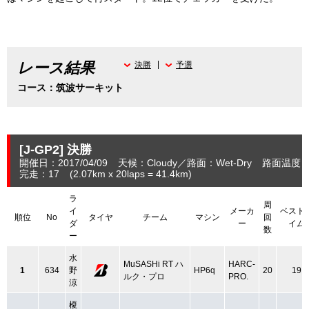
レース結果
決勝
予選
コース：筑波サーキット
[J-GP2]
決勝
開催日：2017/04/09
天候：Cloudy
路面：Wet-Dry
路面温度：
完走：17
(2.07
km
x 20laps = 41.4
km
)
ラ
周
イ
メーカ
ベスト
順位
No
タイヤ
チーム
マシン
回
ダ
ー
イム
数
ー
水
MuSASHi RT ハ
HARC-
1
634
野
HP6q
20
19
ルク・プロ
PRO.
涼
榎