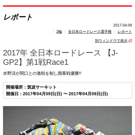
レポート
レポート
速報
2017.04.09
2輪
全日本ロードレース選手権
レポート
レース開催
スケジュール
別ウィンドウで表示
ポイント
ランキング
2017年 全日本ロードレース 【J-
GP2】第1戦Race1
水野涼が関口との激戦を制し開幕戦優勝!!
開催場所：筑波サーキット
開催日：2017年04月09日(日) 〜 2017年04月09日(日)