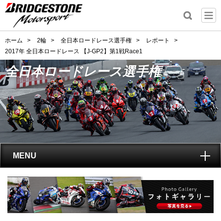
ホーム
>
2輪
>
全日本ロードレース選手権
>
レポート
>
2017年 全日本ロードレース 【J-GP2】第1戦Race1
全日本ロードレース選手権
MENU
トップ
全日本ロードレース選手権
とは?