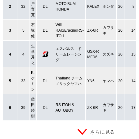
戸
MOTO BUM
2
32
DL
KALEX
ホンダ
20
8
育
HONDA
寛
石
Will-
カワサ
3
5
塚
DL
RAISEracingRS-
ZX-6R
20
14
キ
健
ITOH
生
エスパルス ド
形
GSX-R
4
4
リームレーシン
スズキ
20
15
秀
MFD6
グ
之
K.
ケ
Thailand チーム
5
33
DL
YN6
ヤマハ
20
14
ミ
ノリックヤマハ
ン
柴
田
RS-ITOH &
カワサ
6
39
DL
ZX-6R
20
17
睦
AUTOBOY
キ
樹
さらに見る