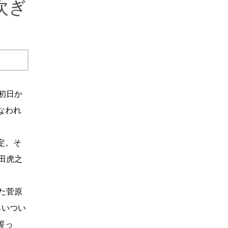
次ぎ
初日か
なわれ
定。そ
田虎之
た菅原
らいつい
誓っ