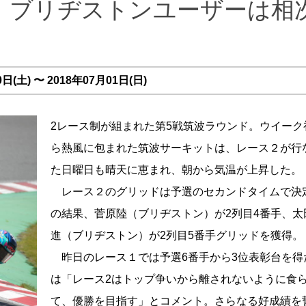
 ブリヂストンユーザーは相
(土) 〜 2018年07月01日(日)
2レース制が組まれた第5戦筑波ラウンド。ウイーク
ら熱風に包まれた筑波サーキットは、レース２が行
た日曜日も晴天に恵まれ、朝から気温が上昇した。
レース２のグリッドは予選のセカンドタイムで決
の結果、菅原陸（ブリヂストン）が2列目4番手、太
進（ブリヂストン）が2列目5番手グリッドを獲得。
昨日のレース１では予選6番手から3位表彰台を得
は「レース2はトップ争いから離されないように食
て、優勝を目指す」とコメント。さらなる好成績を