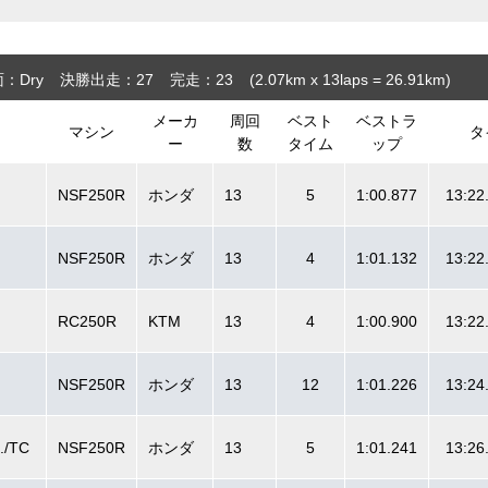
：Dry
決勝出走：27
完走：23
(2.07
km
x 13laps = 26.91
km
)
メーカ
周回
ベスト
ベストラ
マシン
タ
ー
数
タイム
ップ
NSF250R
ホンダ
13
5
1:00.877
13:22
NSF250R
ホンダ
13
4
1:01.132
13:22
RC250R
KTM
13
4
1:00.900
13:22
NSF250R
ホンダ
13
12
1:01.226
13:24
./TC
NSF250R
ホンダ
13
5
1:01.241
13:26