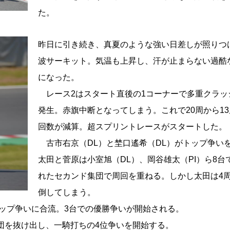
た。
昨日に引き続き、真夏のような強い日差しが照りつ
波サーキット。気温も上昇し、汗が止まらない過酷
になった。
レース2はスタート直後の1コーナーで多重クラッ
発生。赤旗中断となってしまう。これで20周から1
回数が減算。超スプリントレースがスタートした。
古市右京（DL）と埜口遙希（DL）がトップ争い
太田と菅原は小室旭（DL）、岡谷雄太（PI）ら8台
れたセカンド集団で周回を重ねる。しかし太田は4
倒してしまう。
ップ争いに合流。3台での優勝争いが開始される。
団を抜け出し、一騎打ちの4位争いを開始する。