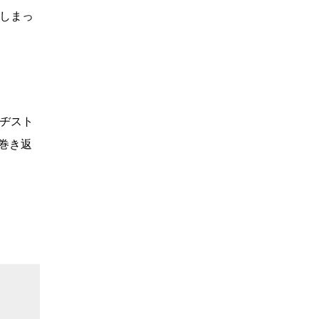
しまっ
リヂスト
巻き返