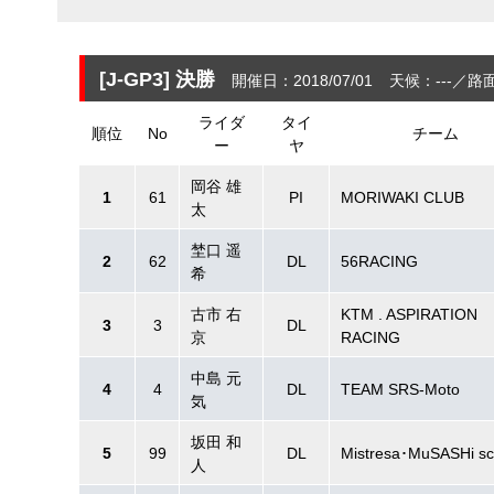
[J-GP3]
決勝
開催日：2018/07/01
天候：---
路面
ライダ
タイ
順位
No
チーム
ー
ヤ
岡谷 雄
1
61
PI
MORIWAKI CLUB
太
埜口 遥
2
62
DL
56RACING
希
古市 右
KTM . ASPIRATION
3
3
DL
京
RACING
中島 元
4
4
DL
TEAM SRS-Moto
気
坂田 和
5
99
DL
Mistresa･MuSASHi sc
人