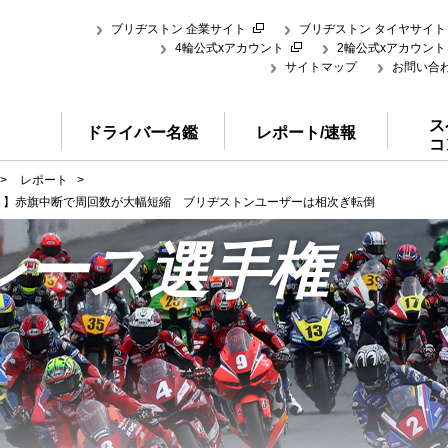
ブリヂストン 企業サイト
ブリヂストン タイヤサイト
4輪公式xアカウント
2輪公式xアカウント
サイトマップ
お問い合
ス
ドライバー名鑑
レポート/速報
コ
>
レポート
>
ス２】赤旗中断で周回数が大幅短縮 ブリヂストンユーザーは相次ぎ転倒
レース選手権