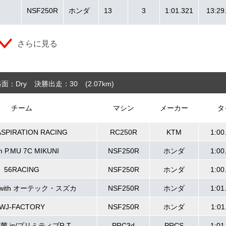
NSF250R
ホンダ
13
3
1:01.321
13:29
さらに見る
面：Dry
決勝出走：30
(2.07
km
)
チーム
マシン
メーカー
タ
ASPIRATION RACING
RC250R
KTM
1:00
m P.MU 7C MIKUNI
NSF250R
ホンダ
1:00
56RACING
NSF250R
ホンダ
1:00
A with オーテック・スズカ
NSF250R
ホンダ
1:01
WJ-FACTORY
NSF250R
ホンダ
1:01
.jp/プリミティブR.T
PRC3d
PRCS
1:01