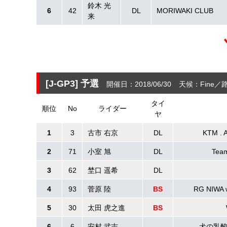
鈴木 光
6
42
DL
MORIWAKI CLUB
来
[J-GP3]
予選
開催日：2018/06/30
天候：Fine
路
タイ
順位
No
ライダー
ヤ
1
3
古市 右京
DL
KTM . 
2
71
小室 旭
DL
Tea
3
62
埜口 遥希
DL
4
93
菅原 陸
BS
RG NIW
5
30
太田 虎之進
BS
6
6
安村 武志
犬の乳酸菌