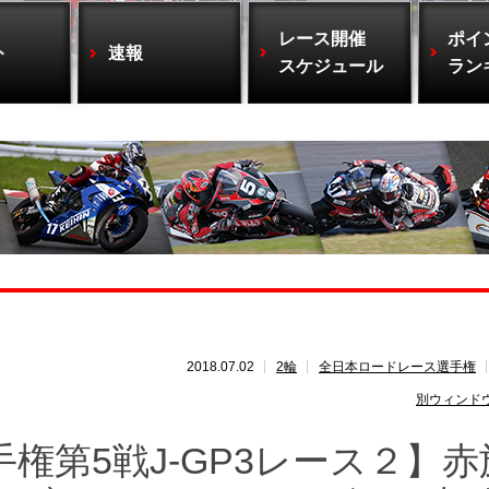
レース開催
ポイ
ト
速報
スケジュール
ラン
2018.07.02
2輪
全日本ロードレース選手権
別ウィンド
権第5戦J-GP3レース２】赤