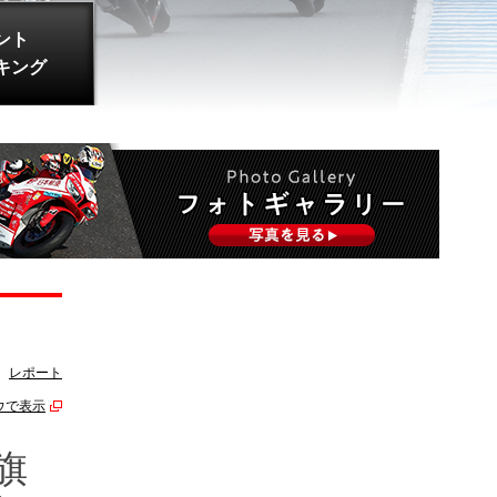
ント
キング
レポート
ウで表示
旗