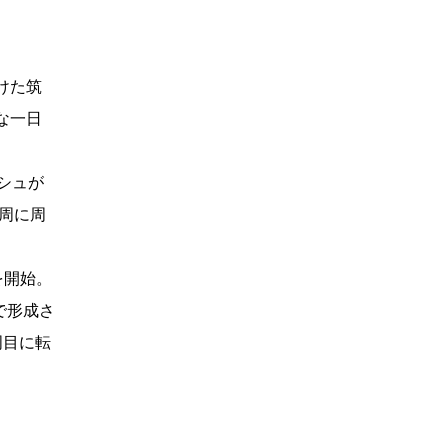
けた筑
な一日
シュが
3周に周
を開始。
で形成さ
周目に転