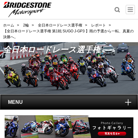
ホーム
>
2輪
>
全日本ロードレース選手権
>
レポート
>
【全日本ロードレース選手権 第1戦 SUGO J-GP3 】雨の予選から一転、真夏の
決勝へ。
全日本ロードレース選手権
MENU
トップ
全日本ロードレース選手権
とは?