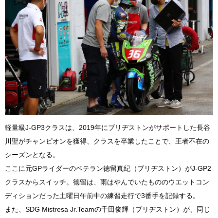
軽量級J-GP3クラスは、2019年にブリヂストンがサポートした長谷
川聖がチャンピオンを獲得、クラスを卒業したことで、王者不在の
シーズンとなる。
ここに元GPライダーのベテラン徳留真紀（ブリヂストン）がJ-GP2
クラスからスイッチ。徳留は、雨はやんでいたもののウエットコン
ディションだった土曜日午前中の練習走行で3番手を記録する。
また、SDG Mistresa Jr.Teamの千田俊輝（ブリヂストン）が、同じ