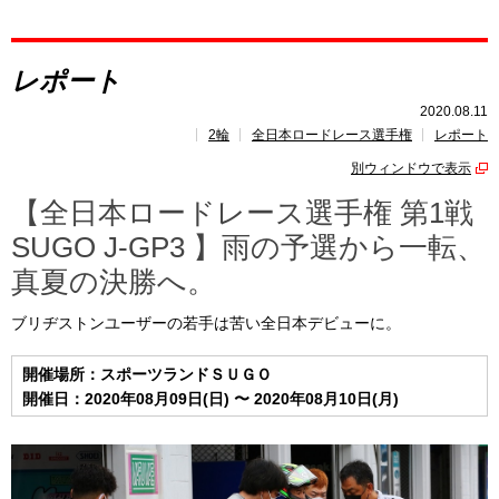
レポート
レポート
速報
2020.08.11
2輪
全日本ロードレース選手権
レポート
レース開催
スケジュール
別ウィンドウで表示
ポイント
ランキング
【全日本ロードレース選手権 第1戦
SUGO J-GP3 】雨の予選から一転、
真夏の決勝へ。
ブリヂストンユーザーの若手は苦い全日本デビューに。
開催場所：スポーツランドＳＵＧＯ
開催日：2020年08月09日(日) 〜 2020年08月10日(月)