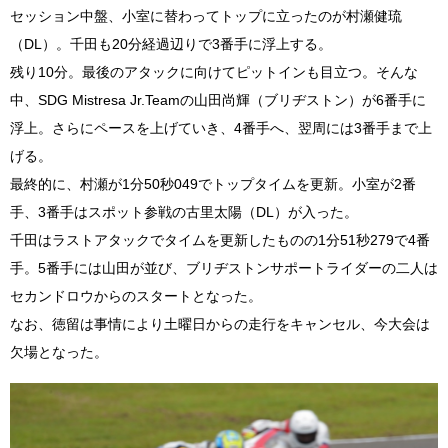
セッション中盤、小室に替わってトップに立ったのが村瀬健琉
（DL）。千田も20分経過辺りで3番手に浮上する。
残り10分。最後のアタックに向けてピットインも目立つ。そんな
中、SDG Mistresa Jr.Teamの山田尚輝（ブリヂストン）が6番手に
浮上。さらにペースを上げていき、4番手へ、翌周には3番手まで上
げる。
最終的に、村瀬が1分50秒049でトップタイムを更新。小室が2番
手、3番手はスポット参戦の古里太陽（DL）が入った。
千田はラストアタックでタイムを更新したものの1分51秒279で4番
手。5番手には山田が並び、ブリヂストンサポートライダーの二人は
セカンドロウからのスタートとなった。
なお、徳留は事情により土曜日からの走行をキャンセル、今大会は
欠場となった。