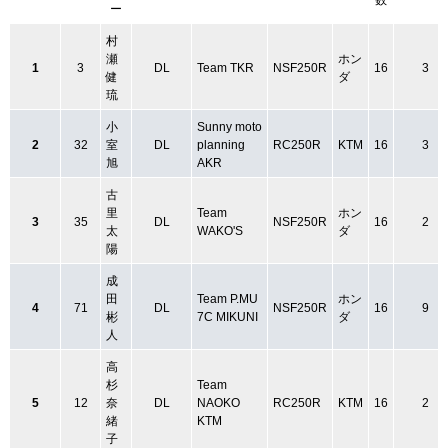
ー
村
瀬
ホン
1
3
DL
Team TKR
NSF250R
16
3
健
ダ
琉
小
Sunny moto
2
32
室
DL
planning
RC250R
KTM
16
3
旭
AKR
古
里
Team
ホン
3
35
DL
NSF250R
16
2
太
WAKO'S
ダ
陽
成
田
Team P.MU
ホン
4
71
DL
NSF250R
16
9
彬
7C MIKUNI
ダ
人
高
杉
Team
5
12
奈
DL
NAOKO
RC250R
KTM
16
2
緒
KTM
子