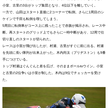
小室、古里の3台がトップ集団となり、4位以下を離していく。
一方で、山田はスタート直後に2コーナーで転倒。さらに1周目のシ
ケインで千田も転倒を喫してしまう。
5周目に転倒車がコース上に残ったことで赤旗が掲示され、レース中
断。再スタートのグリッド上でもさらに一時中断があり、12周で仕
切り直しのスタートが切られた。
レースは小室が飛び出したが、村瀬、古里がすぐに前に出る。村瀬
を先頭に長い隊列が出来上がった。木内尚汰（ブリヂストン）も9番
手につけている。
トップ村瀬はぐんぐんと差を広げ、そのままポールtoウイン。小室
と古里の2位争いは小室が制した。木内は9位でチェッカーを受け
た。