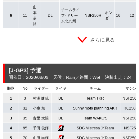
山
チームライ
本
ホン
6
11
DL
フ･ドリー
NSF250R
16
12
恭
ダ
ム北九州
裕
さらに見る
[J-GP3]
予選
開催日：2020/08/09
天候：Rain
路面：Wet
決勝出走：24
(
順位
No
ライダー
タイヤ
チーム
マシン
1
3
村瀬 健琉
DL
Team TKR
NSF250
2
32
小室 旭
DL
Sunny moto planning AKR
RC250R
3
35
古里 太陽
DL
Team WAKO'S
NSF250
4
95
千田 俊輝
SDG Mistresa Jr.Team
NSF250
5
70
山田 尚輝
SDG Mistresa Jr.Team
NSF250