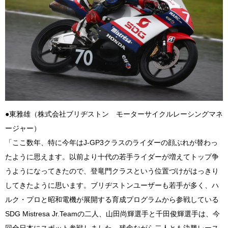
●東雅雄（株式会社ブリヂストン モーターサイクルレーシングマネ
ージャー）
「ここ数年、特に今年はJ-GP3クラスのライダーの顔ぶれが替わっ
たように思えます。以前より十代の若手ライダーが増えてトップ争
うようになってきたので、登竜門クラスという位置づけがはっきり
してきたように思います。ブリヂストンユーザーも若手が多く、ハ
ルク・プロと昭和電機が展開する育成プログラムから参戦している
SDG Mistresa Jr.Teamの二人、山田尚輝選手と千田俊輝選手は、今
回全日本にスポット参戦しました。残念ながら二人とも決勝レース