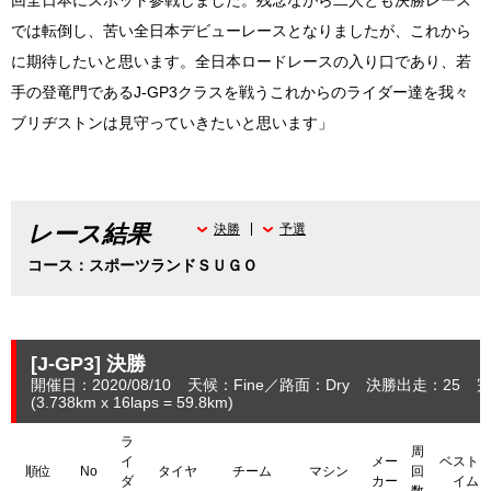
では転倒し、苦い全日本デビューレースとなりましたが、これから
に期待したいと思います。全日本ロードレースの入り口であり、若
手の登竜門であるJ-GP3クラスを戦うこれからのライダー達を我々
ブリヂストンは見守っていきたいと思います」
レース結果
決勝
予選
コース：スポーツランドＳＵＧＯ
[J-GP3]
決勝
開催日：2020/08/10
天候：Fine
路面：Dry
決勝出走：25
完
(3.738
km
x 16laps = 59.8
km
)
ラ
周
イ
メー
ベスト
順位
No
タイヤ
チーム
マシン
回
ダ
カー
イム
数