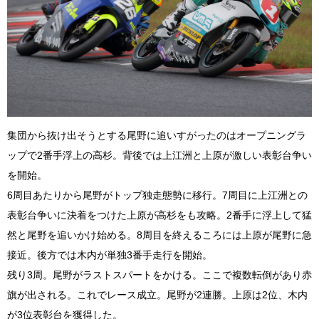
集団から抜け出そうとする尾野に追いすがったのはオープニングラ
ップで2番手浮上の高杉。背後では上江洲と上原が激しい表彰台争い
を開始。
6周目あたりから尾野がトップ独走態勢に移行。7周目に上江洲との
表彰台争いに決着をつけた上原が高杉をも攻略。2番手に浮上して猛
然と尾野を追いかけ始める。8周目を終えるころには上原が尾野に急
接近。後方では木内が単独3番手走行を開始。
残り3周。尾野がラストスパートをかける。ここで複数転倒があり赤
旗が出される。これでレース成立。尾野が2連勝。上原は2位、木内
が3位表彰台を獲得した。