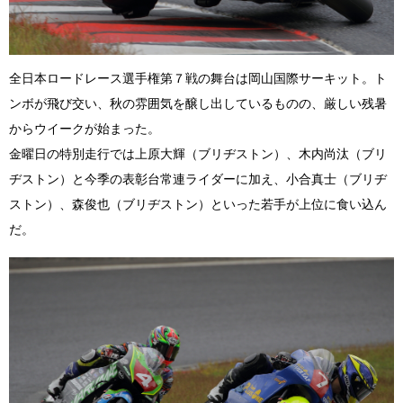
全日本ロードレース選手権第７戦の舞台は岡山国際サーキット。ト
ンボが飛び交い、秋の雰囲気を醸し出しているものの、厳しい残暑
からウイークが始まった。
金曜日の特別走行では上原大輝（ブリヂストン）、木内尚汰（ブリ
ヂストン）と今季の表彰台常連ライダーに加え、小合真士（ブリヂ
ストン）、森俊也（ブリヂストン）といった若手が上位に食い込ん
だ。