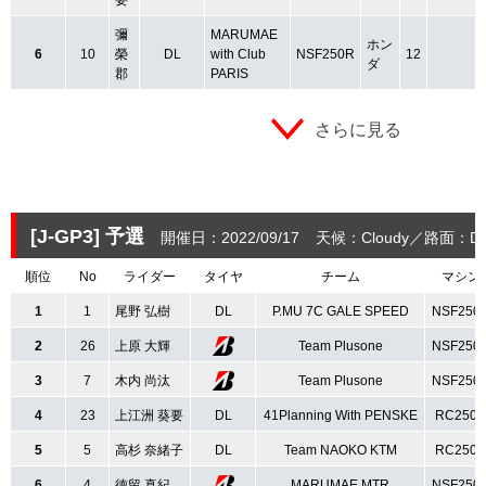
彌
MARUMAE
ホン
6
10
榮
DL
with Club
NSF250R
12
ダ
郡
PARIS
さらに見る
[J-GP3]
予選
開催日：2022/09/17
天候：Cloudy
路面：Dr
順位
No
ライダー
タイヤ
チーム
マシン
1
1
尾野 弘樹
DL
P.MU 7C GALE SPEED
NSF250
2
26
上原 大輝
Team Plusone
NSF250
3
7
木内 尚汰
Team Plusone
NSF250
4
23
上江洲 葵要
DL
41Planning With PENSKE
RC250
5
5
高杉 奈緒子
DL
Team NAOKO KTM
RC250
6
4
徳留 真紀
MARUMAE MTR
NSF250