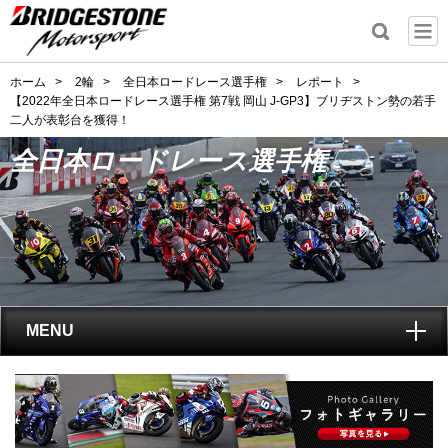
ホーム
>
2輪
>
全日本ロードレース選手権
>
レポート
>
【2022年全日本ロードレース選手権 第7戦 岡山 J-GP3】ブリヂストン勢の若手
二人が表彰台を獲得！
全日本ロードレース選手権
MENU
トップ
全日本ロードレース選手権
とは?