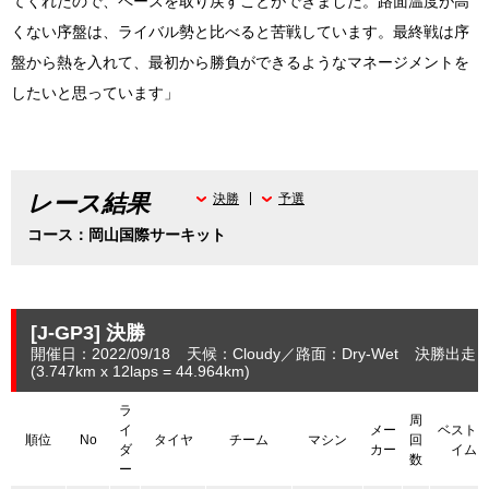
てくれたので、ペースを取り戻すことができました。路面温度が高
くない序盤は、ライバル勢と比べると苦戦しています。最終戦は序
盤から熱を入れて、最初から勝負ができるようなマネージメントを
したいと思っています」
レース結果
決勝
予選
コース：岡山国際サーキット
[J-GP3]
決勝
開催日：2022/09/18
天候：Cloudy
路面：Dry-Wet
決勝出走：
(3.747
km
x 12laps = 44.964
km
)
ラ
周
イ
メー
ベスト
順位
No
タイヤ
チーム
マシン
回
ダ
カー
イム
数
ー