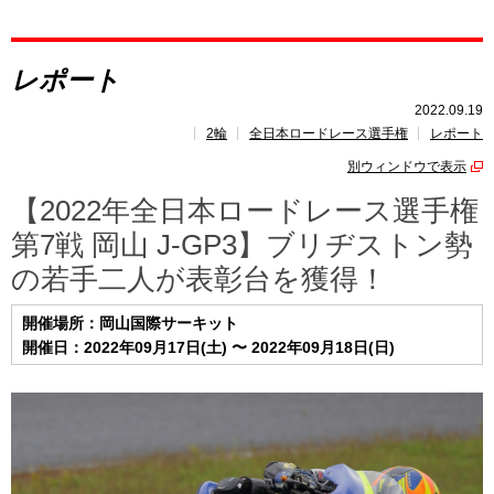
レポート
レポート
速報
2022.09.19
2輪
全日本ロードレース選手権
レポート
レース開催
スケジュール
別ウィンドウで表示
ポイント
ランキング
【2022年全日本ロードレース選手権
第7戦 岡山 J-GP3】ブリヂストン勢
の若手二人が表彰台を獲得！
開催場所：岡山国際サーキット
開催日：2022年09月17日(土) 〜 2022年09月18日(日)