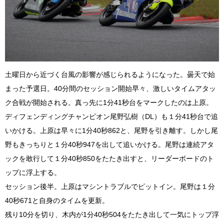
土曜日から近づく台風の影響が感じられるようになった。曇天で始
まった予選日。40分間のセッション開始早々、激しいタイムアタッ
ク合戦が開始される。真っ先に1分41秒台をマークしたのは上原。
ディフェンディングチャンピオン尾野弘樹（DL）も１分41秒台で追
いかける。上原は早々に1分40秒862と、尾野を引き離す。しかし尾
野もきっちりと１分40秒947を出して追いかける。尾野は連続アタ
ックを敢行して１分40秒850をたたき出すと、リーダーボードのト
ップに浮上する。
セッション後半。上原はマシントラブルでピットイン。尾野は１分
40秒671と自身のタイムを更新。
残り10分を切り、木内が1分40秒504をたたき出して一気にトップ浮