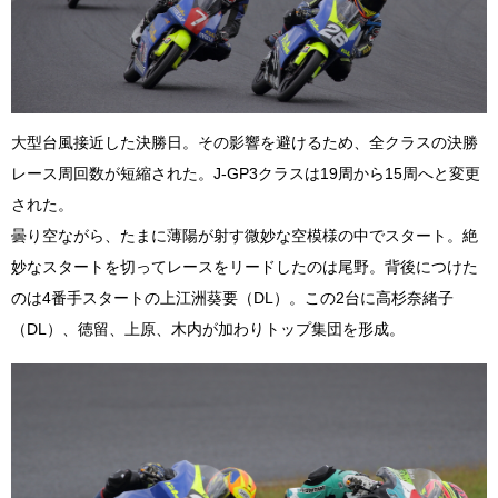
大型台風接近した決勝日。その影響を避けるため、全クラスの決勝
レース周回数が短縮された。J-GP3クラスは19周から15周へと変更
された。
曇り空ながら、たまに薄陽が射す微妙な空模様の中でスタート。絶
妙なスタートを切ってレースをリードしたのは尾野。背後につけた
のは4番手スタートの上江洲葵要（DL）。この2台に高杉奈緒子
（DL）、徳留、上原、木内が加わりトップ集団を形成。