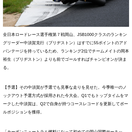
全日本ロードレース選手権第７戦岡山、JSB1000クラスのランキン
グリーダー中須賀克行（ブリヂストン）はすでに55ポイントのアド
バンテージを持っているため、ランキング2位でチームメイトの岡本
裕生（ブリヂストン）よりも前でゴールすればチャンピオンが決ま
る。
【予選】その中須賀が予選でも見事な走りを見せた。今季唯一のノ
ックアウト予選方式が採用された今大会。Q1でもトップタイムをマ
ークした中須賀は、Q2で自身が持つコースレコードを更新してポー
ルポジションを獲得。
「カーボンニュートラル燃料になって初めての岡山国際サーキッ