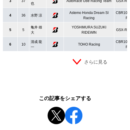
3
37
AutoRace Ube Racing Team
GSX-R1
也
Astemo Honda Dream SI
CBR100
4
36
水野 涼
Racing
R
亀井 雄
YOSHIMURA SUZUKI
5
5
GSX-R1
大
RIDEWIN
清成 龍
CBR100
6
10
TOHO Racing
一
R
さらに見る
この記事をシェアする