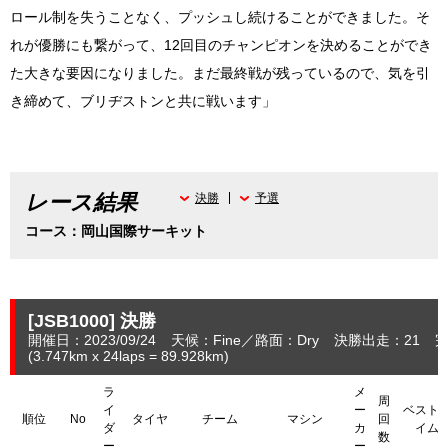
ロール制を失うことなく、プッシュし続けることができました。そ
れが優勝にも繋がって、12回目のチャンピオンを決めることができ
た大きな要因になりました。まだ最終戦が残っているので、気を引
き締めて、ブリヂストンと共に戦います」
レース結果
決勝
予選
コース：岡山国際サーキット
[JSB1000]
決勝
開催日：2023/09/24
天候：Fine
路面：Dry
決勝出走：21
完
(3.747
km
x 24laps = 89.928
km
)
ラ
メ
周
イ
ー
ベスト
順位
No
タイヤ
チーム
マシン
回
ダ
カ
イム
数
ー
ー