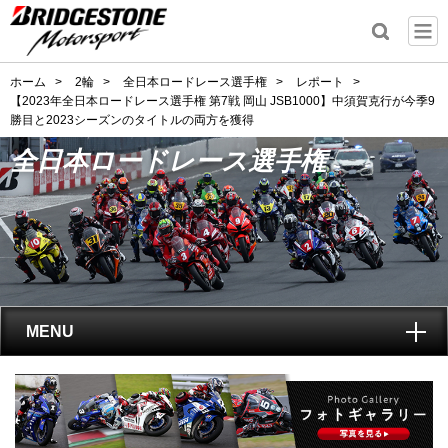
ホーム
>
2輪
>
全日本ロードレース選手権
>
レポート
>
【2023年全日本ロードレース選手権 第7戦 岡山 JSB1000】中須賀克行が今季9
勝目と2023シーズンのタイトルの両方を獲得
全日本ロードレース選手権
MENU
トップ
全日本ロードレース選手権
とは?