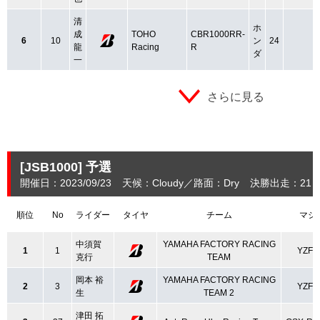
清
ホ
成
TOHO
CBR1000RR-
6
10
ン
24
龍
Racing
R
ダ
一
さらに見る
[JSB1000]
予選
開催日：2023/09/23
天候：Cloudy
路面：Dry
決勝出走：21
順位
No
ライダー
タイヤ
チーム
マシ
中須賀
YAMAHA FACTORY RACING
1
1
YZF-
克行
TEAM
岡本 裕
YAMAHA FACTORY RACING
2
3
YZF-
生
TEAM 2
津田 拓