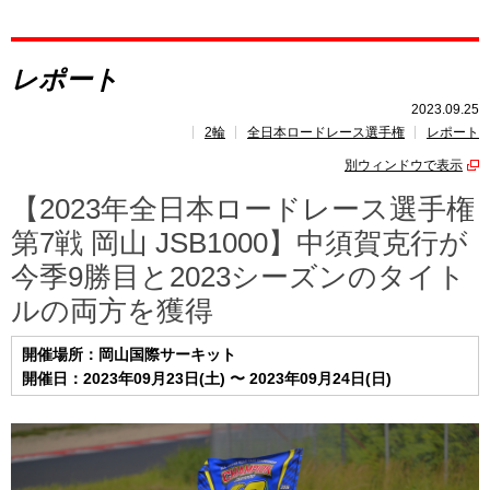
レポート
レポート
速報
2023.09.25
2輪
全日本ロードレース選手権
レポート
レース開催
スケジュール
別ウィンドウで表示
ポイント
ランキング
【2023年全日本ロードレース選手権
第7戦 岡山 JSB1000】中須賀克行が
今季9勝目と2023シーズンのタイト
ルの両方を獲得
開催場所：岡山国際サーキット
開催日：2023年09月23日(土) 〜 2023年09月24日(日)