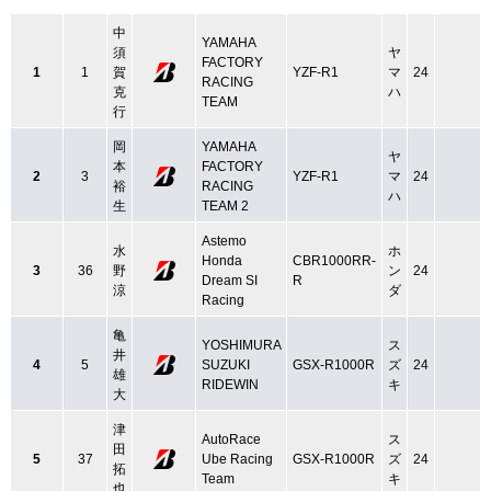
中
YAMAHA
須
ヤ
FACTORY
1
1
賀
YZF-R1
マ
24
RACING
克
ハ
TEAM
行
岡
YAMAHA
ヤ
本
FACTORY
2
3
YZF-R1
マ
24
裕
RACING
ハ
生
TEAM 2
Astemo
水
ホ
Honda
CBR1000RR-
3
36
野
ン
24
Dream SI
R
涼
ダ
Racing
亀
YOSHIMURA
ス
井
4
5
SUZUKI
GSX-R1000R
ズ
24
雄
RIDEWIN
キ
大
津
AutoRace
ス
田
5
37
Ube Racing
GSX-R1000R
ズ
24
拓
Team
キ
也