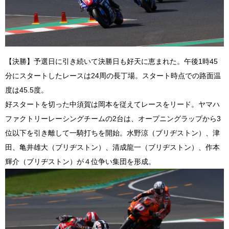
【決勝】予選日に引き続いて決勝日も好天に恵まれた。午後1時45
分にスタートしたレースは24周の長丁場。スタート時点での路面温
度は45.5度。
好スタートを切った中須賀は岡本を従えてレースをリード。ヤマハ
ファクトリーレーシングチームの2台は、オープニングラップから3
位以下を引き離して一騎打ちを開始。水野涼（ブリヂストン）、津
田、亀井雄大（ブリヂストン）、清成龍一（ブリヂストン）、作本
輝介（ブリヂストン）が４位争い集団を形成。