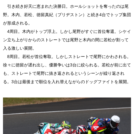
引き続き好天に恵まれた決勝日。ホールショットを奪ったのは尾
野。木内、若松、徳留真紀（ブリヂストン）と続き4台でトップ集団
が形成される。
4周目。木内がトップ浮上。しかし尾野がすぐに首位奪還。シケイ
ン立ち上がりからのストレートでは尾野と木内の間に若松が割って
入る激しい展開。
8周目。若松が首位奪取。しかしストレートで尾野にかわされる。
徐々に徳留が遅れ出し、優勝争いは3台に絞られる。若松が前に出て
も、ストレートで尾野に抜き返されるというシーンが繰り返され
る。3台は最後まで順位を入れ替えながらのドッグファイトを展開。