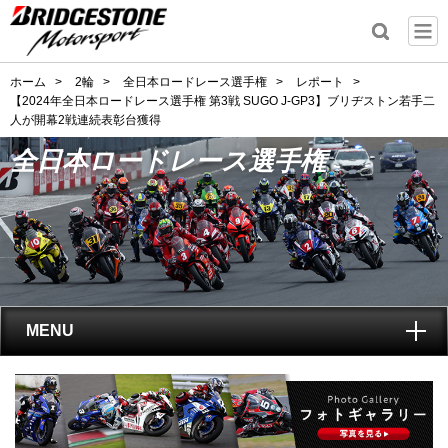
ホーム
>
2輪
>
全日本ロードレース選手権
>
レポート
>
【2024年全日本ロードレース選手権 第3戦 SUGO J-GP3】ブリヂストン若手二
人が開幕2戦連続表彰台獲得
全日本ロードレース選手権
MENU
トップ
全日本ロードレース選手権
とは?