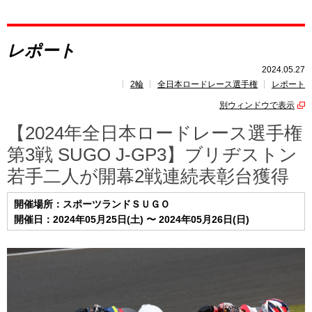
レポート
レポート
速報
2024.05.27
2輪
全日本ロードレース選手権
レポート
レース開催
スケジュール
別ウィンドウで表示
ポイント
ランキング
【2024年全日本ロードレース選手権
第3戦 SUGO J-GP3】ブリヂストン
若手二人が開幕2戦連続表彰台獲得
開催場所：スポーツランドＳＵＧＯ
開催日：2024年05月25日(土) 〜 2024年05月26日(日)