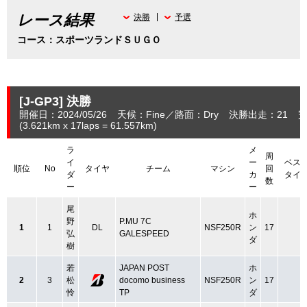
レース結果
決勝
予選
コース：スポーツランドＳＵＧＯ
[J-GP3]
決勝
開催日：2024/05/26
天候：Fine
路面：Dry
決勝出走：21
完
(3.621
km
x 17laps = 61.557
km
)
ラ
メ
周
イ
ー
ベス
順位
No
タイヤ
チーム
マシン
回
ダ
カ
タイ
数
ー
ー
尾
ホ
野
P.MU 7C
1
1
DL
NSF250R
ン
17
弘
GALESPEED
ダ
樹
若
JAPAN POST
ホ
2
3
松
docomo business
NSF250R
ン
17
怜
TP
ダ