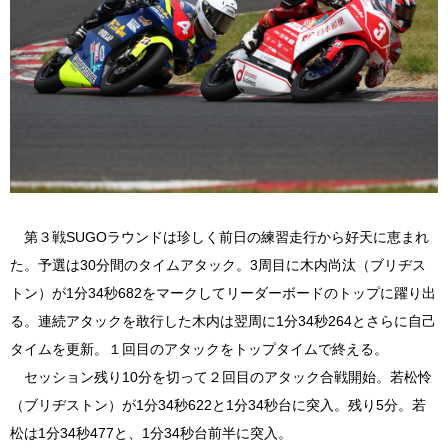
第３戦SUGOラウンドは珍しく前日の練習走行から好天に恵まれ
た。予選は30分間のタイムアタック。3周目に木内尚汰（ブリヂス
トン）が1分34秒682をマークしてリーダーボードのトップに躍り出
る。連続アタックを敢行した木内は翌周に1分34秒264とさらに自己
タイムを更新。１回目のアタックをトップタイムで終える。
セッション残り10分を切って２回目のアタック合戦開始。若松怜
（ブリヂストン）が1分34秒622と1分34秒台に突入。残り5分。若
松は1分34秒477と、1分34秒台前半に突入。