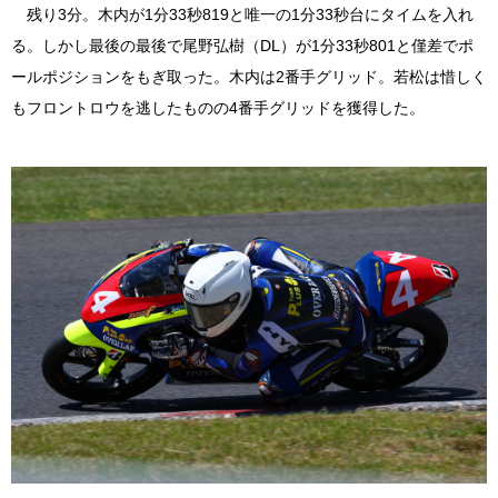
残り3分。木内が1分33秒819と唯一の1分33秒台にタイムを入れ
る。しかし最後の最後で尾野弘樹（DL）が1分33秒801と僅差でポ
ールポジションをもぎ取った。木内は2番手グリッド。若松は惜しく
もフロントロウを逃したものの4番手グリッドを獲得した。