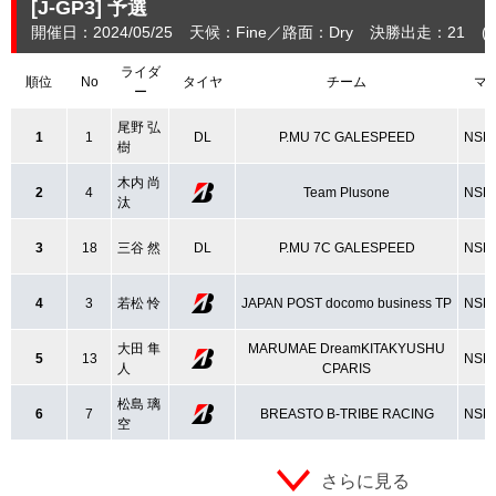
[J-GP3]
予選
開催日：2024/05/25
天候：Fine
路面：Dry
決勝出走：21
(
ライダ
順位
No
タイヤ
チーム
マ
ー
尾野 弘
1
1
DL
P.MU 7C GALESPEED
NSF
樹
木内 尚
2
4
Team Plusone
NSF
汰
3
18
三谷 然
DL
P.MU 7C GALESPEED
NSF
4
3
若松 怜
JAPAN POST docomo business TP
NSF
大田 隼
MARUMAE DreamKITAKYUSHU
5
13
NSF
人
CPARIS
松島 璃
6
7
BREASTO B-TRIBE RACING
NSF
空
さらに見る