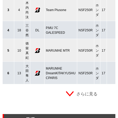
木
ホ
内
3
4
Team Plusone
NSF250R
ン
17
尚
ダ
汰
三
ホ
P.MU 7C
4
18
谷
DL
NSF250R
ン
17
GALESPEED
然
ダ
徳
ホ
留
5
10
MARUMAE MTR
NSF250R
ン
17
真
ダ
紀
大
MARUMAE
ホ
田
6
13
DreamKITAKYUSHU
NSF250R
ン
17
隼
CPARIS
ダ
人
さらに見る