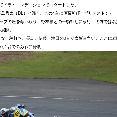
してドライコンディションでスタートした。
島哲太（DL）と続く。この4台に伊藤和輝（ブリヂストン）
トップの座を奪い取り、野左根との一騎打ちに移行。後方では名
い展開。
全な一騎打ち。長島、伊藤、津田の3台が表彰台争い。ここに岩
り5台での激戦に発展。