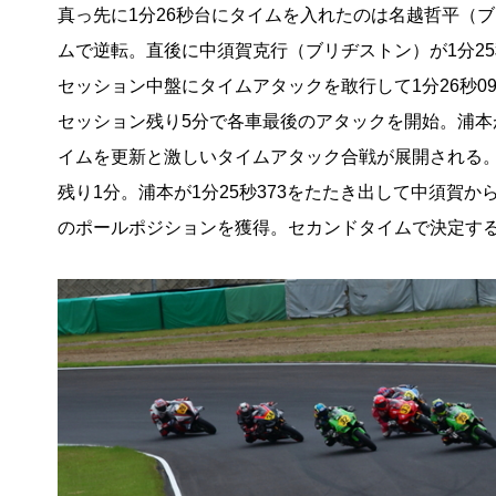
真っ先に1分26秒台にタイムを入れたのは名越哲平（
ムで逆転。直後に中須賀克行（ブリヂストン）が1分25秒8
セッション中盤にタイムアタックを敢行して1分26秒
セッション残り5分で各車最後のアタックを開始。浦本が
イムを更新と激しいタイムアタック合戦が展開される
残り1分。浦本が1分25秒373をたたき出して中須賀
のポールポジションを獲得。セカンドタイムで決定す