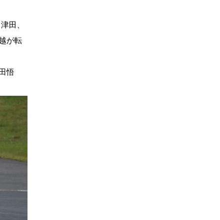
、津田、
越が転
田悟