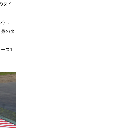
のタイ
ン）。
自身のタ
ース1