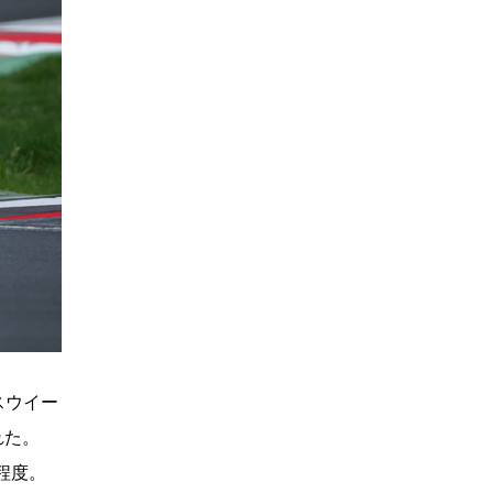
スウイー
れた。
程度。