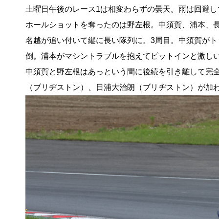
土曜日午後のレース1は相変わらずの曇天。雨は回避
ホールショットを奪ったのは野左根。中須賀、浦本、長
名越が追い付いて縦に長い隊列に。3周目。中須賀が
倒。浦本がマシントラブルを抱えてピットインと激し
中須賀と野左根はあっという間に後続を引き離して完
（ブリヂストン）、日浦大治朗（ブリヂストン）が加わ