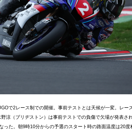
UGOで2レース制での開催。事前テストとは天候が一変。レー
水野涼（ブリヂストン）は事前テストでの負傷で欠場が発表さ
なった。朝9時10分からの予選のスタート時の路面温度は20度