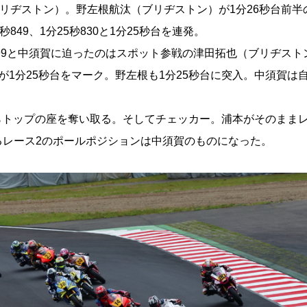
ブリヂストン）。野左根航汰（ブリヂストン）が1分26秒台前半
49、1分25秒830と1分25秒台を連発。
099と中須賀に迫ったのはスポット参戦の津田拓也（ブリヂスト
1分25秒台をマーク。野左根も1分25秒台に突入。中須賀は
。
からトップの座を奪い取る。そしてチェッカー。浦本がそのままレ
るレース2のポールポジションは中須賀のものになった。