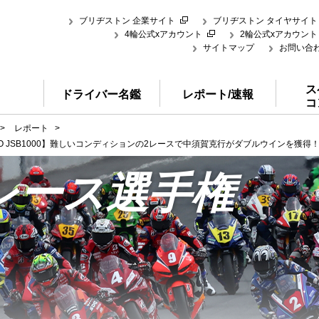
ブリヂストン 企業サイト
ブリヂストン タイヤサイト
4輪公式xアカウント
2輪公式xアカウント
サイトマップ
お問い合
ス
ドライバー名鑑
レポート/速報
コ
>
レポート
>
UGO JSB1000】難しいコンディションの2レースで中須賀克行がダブルウインを獲得
レース選手権