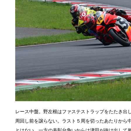
レース中盤。野左根はファステストラップをたたき出
周回し前を譲らない。ラスト５周を切ったあたりから
とはない。一方の表彰台争いからは津田が抜け出して