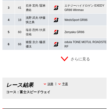
石井 宏尚 /冨林
エナジーハイドロゲン EXEDY
3
41
勇佑
GR86 Winmax
浅野 武夫 /伊藤
4
18
WedsSport GR86
慎之典
塩谷 烈州 /大原
5
60
Zenyaku GR86
佳祐
猪股 京介 /藤原
odula TONE MOTUL ROADSTER
6
66
優汰
RF
さらに見る
レース結果
決勝
予選
コース：富士スピードウェイ