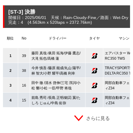
[ST-3]
決勝
開催日：2025/06/01
天候：Rain-Cloudy-Fine
路面：Wet-Dry
完走：4
(4.563
km
x 520laps = 2372.76
km
)
順位
No
ドライバー
タイヤ
マシン
藤田 真哉 /眞田 拓海/伊藤 鷹志/
エアバスター WI
1
39
大滝 拓也/高橋 蓮
RC350 TWS
今井 慎吾 /藤原 能成/丸山 陽平/
TRACYSPORTS w
2
38
林 智大/小野 耀平/高橋 利幸
DELTA RC350 T
田中 徹 /清水 啓伸/三宅 淳詞/小
岡部自動車フェ
3
16
松 響/小松 一臣/甲野 将哉
ィZ34
前島 秀司 /長島 正明/銘苅 翼/た
岡部自動車フェ
4
15
しろ じゅん/中島 佑弥
ィZ34
さらに見る