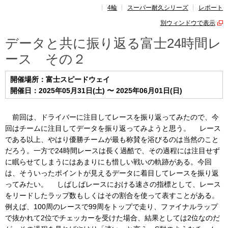
4輪
スーパー耐久シリーズ
レポート
レポート
別ウィンドウで表示
速報
データと共に振り返る富士24時間レ
ース その２
レース開催
スケジュール
開催場所：富士スピードウェイ
ポイント
ランキング
開催日：2025年05月31日(土) 〜 2025年06月01日(日)
ドライバー
名鑑
前回は、ドライバーに注目してレースを振り返ってみたので、今
回はチームに注目してデータを振り返ってみようと思う。 レース
である以上、やはり優勝チームが最も称賛を浴びるのは当然のこと
だろう。一方で24時間レースは長く過酷で、その過程には注目せず
に眠らせてしまうにはあまりにも惜しい戦いの軌跡がある。今回
は、そういったポイントが見えるデータに着目してレースを振り返
ってみたい。 しばしばレースにおける速さの指標として、レース
をリードしたラップ数もしくはその割合を使って表すことがある。
例えば、100周のレースで99周をトップで走り、ファイナルラップ
で抜かれて2位でチェッカーを受けた場合、結果としては2位なのだ