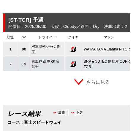
[ST-TCR]
予選
開催日：2025/05/30
天候：Cloudy
路面：Dry
決勝出走：2
順位
No
ドライバー
タイヤ
マシン
桝本 隆介 /千代 勝
1
98
WAIMARAMA Elantra N TCR
正
東風谷 高史 /末廣
BRP★NUTEC 制動屋 CUPRA
2
19
武士
TCR
さらに見る
レース結果
決勝
予選
コース：富士スピードウェイ