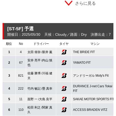
さらに見る
[ST-5F]
予選
開催日：2025/05/30
天候：Cloudy
路面：Dry
決勝出走：7
順位
No
ドライバー
タイヤ
マシン
1
4
太田 侑弥 /新井 薫
THE BRIDE FIT
安井 亮平 /内山 慎
2
67
YAMATO FIT
也
佐藤 勝博 /川福 健
3
821
アンドリーガル Moty's Fit
太
DURANCE J-net Cars Tokai
4
222
竹内 敏記 /墨 真幸
FIT
5
11
面野 一 /大島 良平
SAKAE MOTOR SPORTS FIT
松田 利之 /関家 真
6
110
ACCESS BRADEN VITZ
久