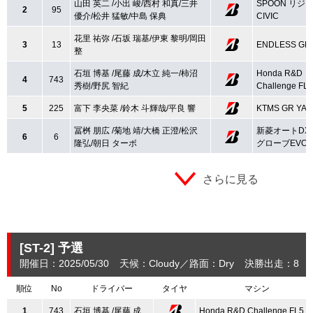
山田 英二 /小出 峻/西村 和真/三井
SPOON リジ
2
95
優介/松井 猛敏/中島 保典
CIVIC
花里 祐弥 /石坂 瑞基/伊東 黎明/岡田
3
13
ENDLESS G
整
石垣 博基 /尾藤 成/木立 純一/柿沼
Honda R&D
4
743
秀樹/野尻 智紀
Challenge FL5
5
225
富下 李央菜 /鈴木 斗輝哉/平良 響
KTMS GR YAR
冨桝 朋広 /菊地 靖/大橋 正澄/松沢
新菱オートDX
6
6
隆弘/朝日 ターボ
グローブEVOX
さらに見る
[ST-2]
予選
開催日：2025/05/30
天候：Cloudy
路面：Dry
決勝出走：8
順位
No
ドライバー
タイヤ
マシン
1
743
石垣 博基 /尾藤 成
Honda R&D Challenge FL5