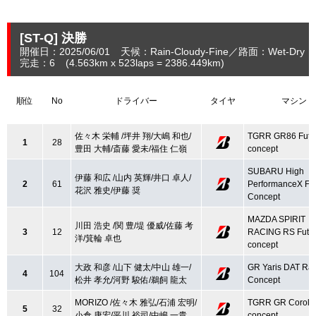
[ST-Q]
決勝
開催日：2025/06/01
天候：Rain-Cloudy-Fine
路面：Wet-Dry
完走：6
(4.563
km
x 523laps = 2386.449
km
)
順位
No
ドライバー
タイヤ
マシン
佐々木 栄輔 /坪井 翔/大嶋 和也/
TGRR GR86 Futu
1
28
豊田 大輔/斎藤 愛未/福住 仁嶺
concept
SUBARU High
伊藤 和広 /山内 英輝/井口 卓人/
2
61
PerformanceX Fu
花沢 雅史/伊藤 奨
Concept
MAZDA SPIRIT
川田 浩史 /関 豊/堤 優威/佐藤 考
3
12
RACING RS Futu
洋/箕輪 卓也
concept
大政 和彦 /山下 健太/中山 雄一/
GR Yaris DAT Ra
4
104
松井 孝允/河野 駿佑/鵜飼 龍太
Concept
MORIZO /佐々木 雅弘/石浦 宏明/
TGRR GR Coroll
5
32
小倉 康宏/平川 裕司/中嶋 一貴
concept