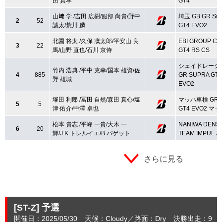
田 真孝
GT4
山﨑 学 /吉田 広樹/服部 尚貴/野中
埼玉 GB GR Sup
2
52
誠太/荒川 麟
GT4 EVO2
北園 将太 /久保 凜太郎/平安山 良
EBI GROUP Ca
3
22
馬/山野 直也/石川 京侍
GT4 RS CS
シェイドレーシ
竹内 浩典 /平中 克幸/国本 雄資/佐
4
885
GR SUPRA GT4
野 雄城
EVO2
塚田 利郎 /冨田 自然/森田 真心/塩
マッハ車検 GR S
5
5
津 佑介/中澤 卓也
GT4 EVO2 マ
松本 貴志 /平峰 一貴/大木 一
NANIWA DENS
6
20
輝/J.K.トレルイエ/B.バゲット
TEAM IMPUL Z
さらに見る
[ST-Z]
予選
開催日：2025/05/30
天候：Cloudy
路面：Dry
決勝出走：9