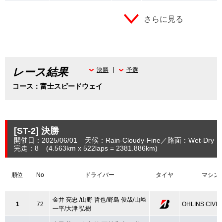
さらに見る
レース結果
決勝
予選
コース：富士スピードウェイ
[ST-2]
決勝
開催日：2025/06/01
天候：Rain-Cloudy-Fine
路面：Wet-Dry
完走：8
(4.563
km
x 522laps = 2381.886
km
)
順位
No
ドライバー
タイヤ
マシン
金井 亮忠 /山野 哲也/野島 俊哉/山﨑
1
72
OHLINS CIVIC
一平/大津 弘樹