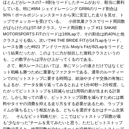
ほとんどがレースの7～8割をリードしたチームがおり、順当に勝利
している。特に#884 シェイドレーシング GR86のリード割合は
90%！ポールポジションスタートから実に安定した走りを見せ、ト
ップでチェッカーを受けている。 小排気量クラスでリード周回数
がばらけたのはST-5Fクラス。リード周回数トップ #11 SAKAE
MOTORSPORTS FITのリードは189Lapで、その割合は約40%と他
クラスよりも低い。次いで#4 THE BRIDE FITが147Lapをリード、
レースを勝った#821 アンドリーガル Moty's Fitが82Lapをリードと
いう結果だったが、このように力が拮抗した激戦クラスというの
も、この数字からは浮かび上がってくるのである。
さて、耐久レースにおいては、単にマシンの速さだけではなくピ
ット戦略も勝つために重要なファクターである。通常のルーティー
ンでのピットストップに要する時間は、給油やタイヤ交換の有無に
もよるが、データを振り返ってみるとおよそ1分40秒～2分程度。し
たがってピットストップを1回減らせば1周弱の差が生まれる計算
だ。しかし知っての通り、ピットストップ回数を減らすためには燃
料やタイヤの消費を抑える走り方をする必要があるため、ラップタ
イムが落ちるという相反がある。どちらを選択するかはチーム次第
だ。 そんなピット戦略だが、ここではピットストップ回数が最
も”少なかった”チームを見てみたいと思う。ただしピットストップ
回数で見ると、総周回数が少ないチームが必然的にピットストップ