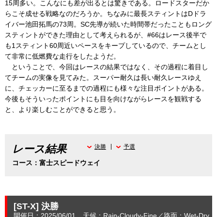
15周多い。こんなにも差が出るとは驚きである。ロードスターだか
らこそ成せる戦略なのだろうか。ちなみに最長スティントはDドラ
イバー池田拓馬の73周。SC先導が続いた時間帯だったこともロング
スティントができた理由として考えられるが、#66はレース後半で
も1スティント60周近いペースをキープしているので、チームとし
て非常に低燃費な走行をしたようだ。
ということで、今回はレースの結果ではなく、その過程に着目し
てチームの実像を見てみた。スーパー耐久は長い耐久レースゆえ
に、チェッカーに至るまでの過程にも様々な注目ポイントがある。
今後もそういったポイントにも目を向けながらレースを観戦する
と、より楽しむことができると思う。
レース結果
決勝
予選
コース：富士スピードウェイ
[ST-X]
決勝
開催日：2025/06/01
天候：Rain-Cloudy-Fine
路面：Wet-Dry