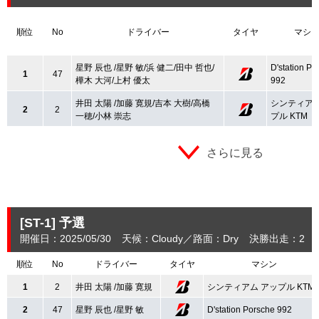
順位
No
ドライバー
タイヤ
マシ
星野 辰也 /星野 敏/浜 健二/田中 哲也/
D'station Po
1
47
樺木 大河/上村 優太
992
井田 太陽 /加藤 寛規/吉本 大樹/高橋
シンティアム
2
2
一穂/小林 崇志
プル KTM
さらに見る
[ST-1]
予選
開催日：2025/05/30
天候：Cloudy
路面：Dry
決勝出走：2
順位
No
ドライバー
タイヤ
マシン
1
2
井田 太陽 /加藤 寛規
シンティアム アップル KTM
2
47
星野 辰也 /星野 敏
D'station Porsche 992