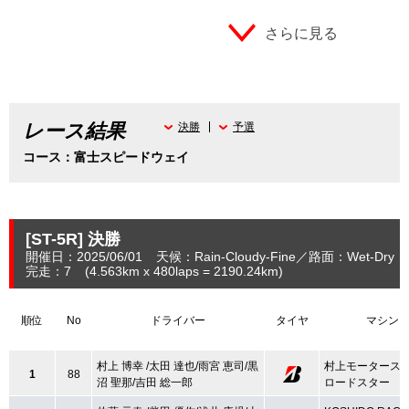
さらに見る
レース結果
決勝
予選
コース：富士スピードウェイ
[ST-5R]
決勝
開催日：2025/06/01
天候：Rain-Cloudy-Fine
路面：Wet-Dry
完走：7
(4.563
km
x 480laps = 2190.24
km
)
順位
No
ドライバー
タイヤ
マシン
村上 博幸 /太田 達也/雨宮 恵司/黒
村上モータースM
1
88
沼 聖那/吉田 総一郎
ロードスター