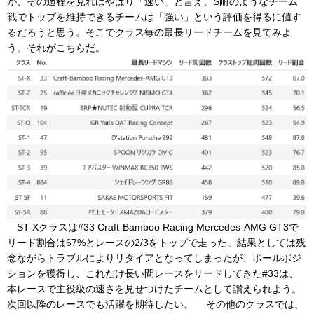
が、その過程を見ればやはり「速い」と言え、S耐のようなチーム
戦でトップを維持できるチームは「強い」という評価を得るに値す
るだろうと思う。そこでクラス毎の最長リードチームを見てみよ
う。それがこちらだ。
ST-Xクラスは#33 Craft-Bamboo Racing Mercedes-AMG GT3で
リード割合は67%とレースの2/3をトップで走った。結果としては残
念ながらトラブルによりリタイアとなってしまったが、ポールポジ
ションを獲得し、これだけ長い間レースをリードしてきた#33は、
本レースで主役級の速さを見せつけたチームとして讃えられよう。
次回以降のレースでも活躍を期待したい。 その他のクラスでは、