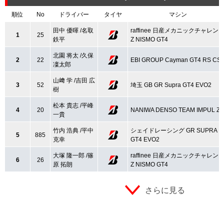
順位
No
ドライバー
タイヤ
マシン
田中 優暉 /名取
raffinee 日産メカニックチャレン
1
25
鉄平
Z NISMO GT4
北園 将太 /久保
2
22
EBI GROUP Cayman GT4 RS CS
凜太郎
山﨑 学 /吉田 広
3
52
埼玉 GB GR Supra GT4 EVO2
樹
松本 貴志 /平峰
4
20
NANIWA DENSO TEAM IMPUL Z
一貴
竹内 浩典 /平中
シェイドレーシング GR SUPRA
5
885
克幸
GT4 EVO2
大塚 隆一郎 /篠
raffinee 日産メカニックチャレン
6
26
原 拓朗
Z NISMO GT4
さらに見る