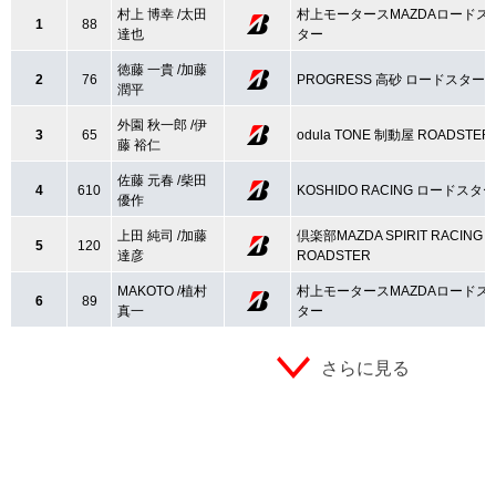
村上 博幸 /太田
村上モータースMAZDAロードス
1
88
達也
ター
徳藤 一貴 /加藤
2
76
PROGRESS 高砂 ロードスター
潤平
外園 秋一郎 /伊
3
65
odula TONE 制動屋 ROADSTER
藤 裕仁
佐藤 元春 /柴田
4
610
KOSHIDO RACING ロードスター
優作
上田 純司 /加藤
倶楽部MAZDA SPIRIT RACING
5
120
達彦
ROADSTER
MAKOTO /植村
村上モータースMAZDAロードス
6
89
真一
ター
さらに見る