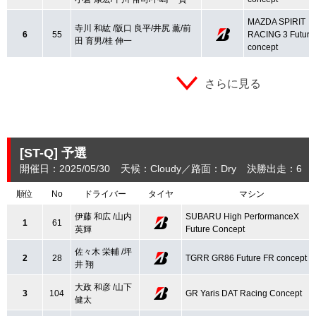
MAZDA SPIRIT
寺川 和紘 /阪口 良平/井尻 薫/前
6
55
RACING 3 Future
田 育男/桂 伸一
concept
さらに見る
[ST-Q]
予選
開催日：2025/05/30
天候：Cloudy
路面：Dry
決勝出走：6
順位
No
ドライバー
タイヤ
マシン
伊藤 和広 /山内
SUBARU High PerformanceX
1
61
英輝
Future Concept
佐々木 栄輔 /坪
2
28
TGRR GR86 Future FR concept
井 翔
大政 和彦 /山下
3
104
GR Yaris DAT Racing Concept
健太