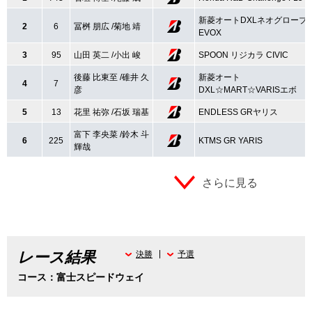
新菱オートDXLネオグローブ
2
6
冨桝 朋広 /菊地 靖
EVOX
3
95
山田 英二 /小出 峻
SPOON リジカラ CIVIC
後藤 比東至 /碓井 久
新菱オート
4
7
彦
DXL☆MART☆VARISエボ
5
13
花里 祐弥 /石坂 瑞基
ENDLESS GRヤリス
富下 李央菜 /鈴木 斗
6
225
KTMS GR YARIS
輝哉
さらに見る
レース結果
決勝
予選
コース：富士スピードウェイ