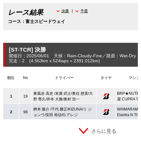
レース結果
決勝
予選
コース：富士スピードウェイ
[ST-TCR]
決勝
開催日：2025/06/01
天候：Rain-Cloudy-Fine
路面：Wet-Dry
完走：2
(4.563
km
x 524laps = 2391.012
km
)
順位
No
ドライバー
タイヤ
マシン
東風谷 高史 /末廣 武士/奥住 慈英/大
BRP★NUTE
1
19
野 尊久/井本 大雅/奥村 浩一
屋 CUPRA T
桝本 隆介 /千代 勝正/KIZUNA/リ ジ
WAIMARAMA
2
98
ョンウ/安田 裕信/G.アレジ
Elantra N TC
さらに見る