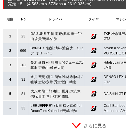
完走：5
(4.563
km
x 572laps = 2610.036
km
)
順位
No
ドライバー
タイヤ
マシン
DAISUKE /片岡 龍也/奥本 隼士/中
TKRI松永建設A
1
23
山 友貴/元嶋 佑弥
GT3
BANKCY /藤波 清斗/渡会 太一/J.P.
seven × seven
2
666
デ･オリベイラ
PORSCHE GT3
鈴木 建自 /小川 颯太/P.ジェームス/
Hitotsuyama Au
3
101
猪爪 杏奈/川端 伸太朗
LMS
永井 宏明 /蒲生 尚弥/小林 利徠斗 /
DENSO LEXUS 
4
31
嵯峨 宏紀/永井 秀貴/阪口 晴南
GT3
大八木 龍一郎 /坂口 夏月 /大八木
5
81
DAISHIN GT-R 
信行/青木 孝行/木村 偉織
LEE JEFFREY /太田 格之進/Chen
Craft-Bamboo R
-
33
Dean/Tom Kalender/元嶋 成弥
Mercedes-AMG
さらに見る