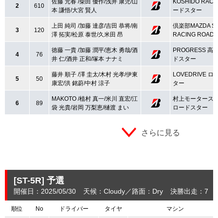
佐藤 元春 /柴田 優作/浅井 康児/山
KOSHIDO RACI
2
610
本 謙悟/大宮 賢人
ードスター
上田 純司 /加藤 達彦/吉田 恭将/南
倶楽部MAZDA SP
3
120
澤 拓実/松原 泰世/久米田 昂
RACING ROAD
徳藤 一貴 /加藤 潤平/恵木 勇哉/酒
PROGRESS 高
4
76
井 仁/酒井 正和/塚本 ナナミ
ドスター
藤井 順子 /澤 圭太/木村 光孝/伊東
LOVEDRIVE 
5
50
康宏/洪 銘蔚/中村 涼子
ター
MAKOTO /植村 真一/米川 直宏/江
村上モータースM
6
89
袋 光貴/岩岡 万梨恵/樋渡 まい
ロードスター
さらに見る
[ST-5R]
予選
開催日：2025/05/30
天候：Cloudy
路面：Dry
決勝出走：7
順位
No
ドライバー
タイヤ
マシン