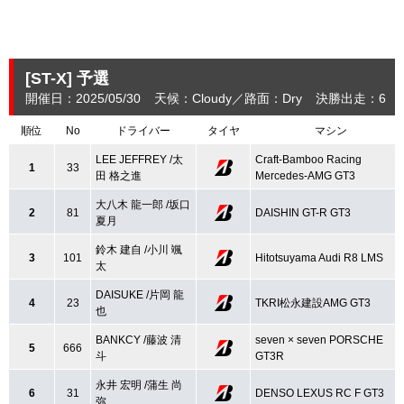
[ST-X]
予選
開催日：2025/05/30
天候：Cloudy
路面：Dry
決勝出走：6
順位
No
ドライバー
タイヤ
マシン
LEE JEFFREY /太
Craft-Bamboo Racing
1
33
田 格之進
Mercedes-AMG GT3
大八木 龍一郎 /坂口
2
81
DAISHIN GT-R GT3
夏月
鈴木 建自 /小川 颯
3
101
Hitotsuyama Audi R8 LMS
太
DAISUKE /片岡 龍
4
23
TKRI松永建設AMG GT3
也
BANKCY /藤波 清
seven × seven PORSCHE
5
666
斗
GT3R
永井 宏明 /蒲生 尚
6
31
DENSO LEXUS RC F GT3
弥