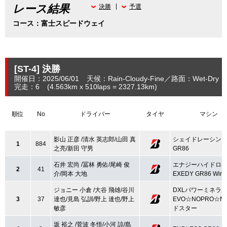
レース結果
決勝
予選
コース：富士スピードウェイ
[ST-4]
決勝
開催日：2025/06/01
天候：Rain-Cloudy-Fine
路面：Wet-Dry
完走：6
(4.563
km
x 510laps = 2327.13
km
)
順位
No
ドライバー
タイヤ
マシン
影山 正彦 /清水 英志郎/山田 真
シェイドレーシン
1
884
之亮/新田 守男
GR86
石井 宏尚 /冨林 勇佑/尾崎 俊
エナジーハイドロ
2
41
介/岡本 大地
EXEDY GR86 Win
ジョニー 小倉 /大谷 飛雄/谷川
DXLパワーミネラ
3
37
達也/見島 弘訓/野上 達也/野上
EVO☆NOPRO☆N
敏彦
ドスター
坂 裕之 /菅波 冬悟/小河 諒/島