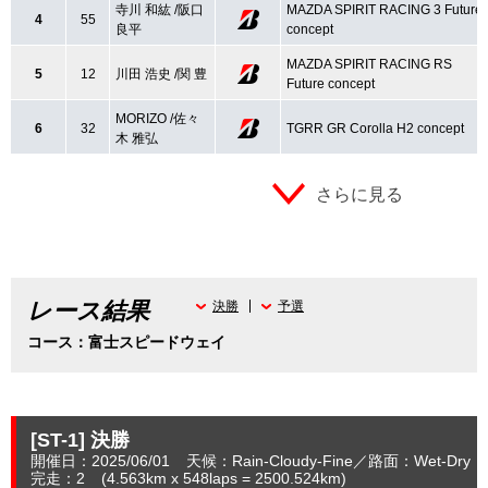
寺川 和紘 /阪口
MAZDA SPIRIT RACING 3 Future
4
55
良平
concept
MAZDA SPIRIT RACING RS
5
12
川田 浩史 /関 豊
Future concept
MORIZO /佐々
6
32
TGRR GR Corolla H2 concept
木 雅弘
さらに見る
レース結果
決勝
予選
コース：富士スピードウェイ
[ST-1]
決勝
開催日：2025/06/01
天候：Rain-Cloudy-Fine
路面：Wet-Dry
完走：2
(4.563
km
x 548laps = 2500.524
km
)