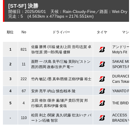
[ST-5F]
決勝
開催日：2025/06/01
天候：Rain-Cloudy-Fine
路面：Wet-Dry
完走：5
(4.563
km
x 477laps = 2176.551
km
)
順位
No
ドライバー
タイヤ
マシ
佐藤 勝博 /川福 健太/上田 浩司/志賀 卓
アンドリー
1
821
弥/笠原 潤一郎/馬場 優輝
Moty's Fit
面野 一 /大島 良平/三輪 英則/ピストン
SAKAE MO
2
11
西沢/西岡 政春/古井戸 竜一
SPORTS FI
DURANCE J
3
222
竹内 敏記 /墨 真幸/西畑 正樹/伊藤 裕士
Cars Tokai F
4
67
安井 亮平 /内山 慎也/椋本 陵
YAMATO FI
太田 侑弥 /新井 薫/瀬戸 貴巨/芳賀 邦
5
4
THE BRIDE 
行/蘇武 喜和/伊藤 俊哉
松田 利之 /関家 真久/武藤 壮汰/ハナ バ
ACCESS
-
110
ートン/石橋 智宗
BRADEN VI