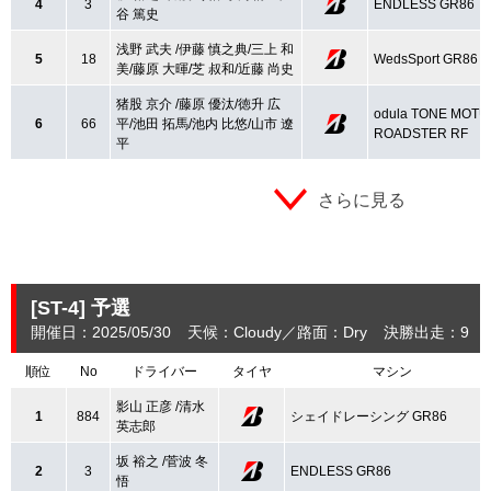
4
3
ENDLESS GR86
谷 篤史
浅野 武夫 /伊藤 慎之典/三上 和
5
18
WedsSport GR86
美/藤原 大暉/芝 叔和/近藤 尚史
猪股 京介 /藤原 優汰/徳升 広
odula TONE MOTU
6
66
平/池田 拓馬/池内 比悠/山市 遼
ROADSTER RF
平
さらに見る
[ST-4]
予選
開催日：2025/05/30
天候：Cloudy
路面：Dry
決勝出走：9
順位
No
ドライバー
タイヤ
マシン
影山 正彦 /清水
1
884
シェイドレーシング GR86
英志郎
坂 裕之 /菅波 冬
2
3
ENDLESS GR86
悟