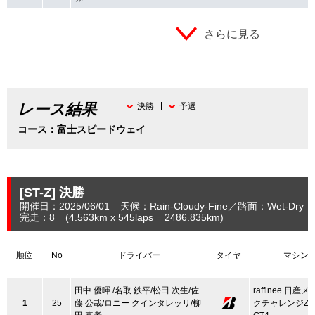
さらに見る
レース結果
決勝
予選
コース：富士スピードウェイ
[ST-Z]
決勝
開催日：2025/06/01
天候：Rain-Cloudy-Fine
路面：Wet-Dry
完走：8
(4.563
km
x 545laps = 2486.835
km
)
順位
No
ドライバー
タイヤ
マシン
田中 優暉 /名取 鉄平/松田 次生/佐
raffinee 日産
1
25
藤 公哉/ロニー クインタレッリ/柳
クチャレンジZ N