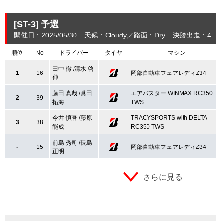
[ST-3]
予選
開催日：2025/05/30
天候：Cloudy
路面：Dry
決勝出走：4
順位
No
ドライバー
タイヤ
マシン
田中 徹 /清水 啓
1
16
岡部自動車フェアレディZ34
伸
藤田 真哉 /眞田
エアバスター WINMAX RC350
2
39
拓海
TWS
今井 慎吾 /藤原
TRACYSPORTS with DELTA
3
38
能成
RC350 TWS
前島 秀司 /長島
-
15
岡部自動車フェアレディZ34
正明
さらに見る