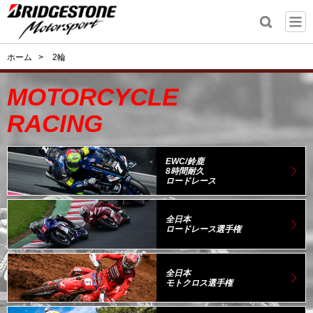
ホーム
>
2輪
MOTORCYCLE
RACING
EWC/鈴鹿
8時間
耐久
ロードレース
全日本
ロードレース選手権
全日本
モトクロス選手権