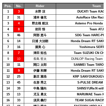
Pos.
No.
Rider
Team
1
3
水野 涼
DUCATI Team KAG
2
31
浦本 修充
AutoRace Ube Raci
3
4
野左根 航汰
Astemo Pro Honda S
4
8
岩田 悟
Team ATJ
5
46
阿部 恵斗
SDG Team HARC-PR
6
14
日浦 大治朗
Honda Dream RT SAKU
7
16
渥美 心
Yoshimura SERT 
8
7
津田 拓也
Team SUZUKI CN CH
9
10
長島 哲太
DUNLOP Racing Team w
10
11
関口 太郎
SANMEI Team TARO 
11
9
伊藤 和輝
Honda Dream RT SAKU
12
25
新庄 雅浩
KRP SANYOUKOUGYO
13
45
生形 秀之
S-PULSE DREAM R
14
39
中島 陽向
SHINSYURe:N with
15
13
児玉 勇太
MARUMAE Team K
16
33
須貝 義行
TEAM SUGAI RACIN