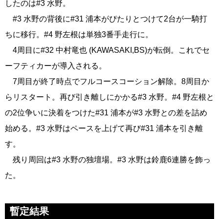
したのは#3 水野。
#3 水野の背後に#31 浦本がぴたりとつけて2台が一騎打
ちに移行。#4 野左根は単独3番手走行に。
4周目に#32 中村竜也 (KAWASAKI,BS)が転倒。これでセ
ーフティカーが導入される。
7周目が終了時点でフルコースコーション解除。8周目か
らリスタート。再び引き離しにかかる#3 水野。#4 野左根と
の2位争いに決着をつけた#31 浦本が#3 水野との差を詰め
始める。#3 水野はペースを上げて再び#31 浦本を引き離
す。
残り周回は#3 水野の独壇場。#3 水野は鈴鹿6連勝を飾っ
た。
暫定結果