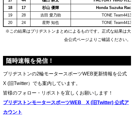
17
44
樋口 耕太
FACTORY HIRO H.L.
18
17
杉山 優輝
Honda Suzuka Raci
19
28
吉田 愛乃助
TONE Team4413
20
24
星野 知也
TONE Team4413
※この結果はブリヂストンまとめによるものです。正式な結果は大
会公式ページよりご確認ください。
随時速報を発信！
ブリヂストンの2輪モータースポーツWEB更新情報を公式
X (旧Twitter）でも案内しています。
皆様のフォロー・リポストを宜しくお願いします！
ブリヂストンモータースポーツWEB X (旧Twitter) 公式ア
カウント