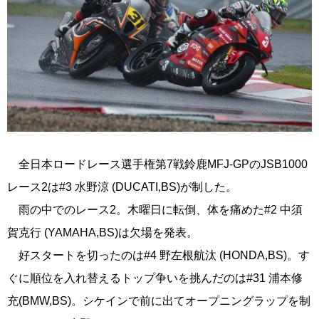
全日本ロードレース選手権第7戦鈴鹿MFJ-GPのJSB1000
レース2は#3 水野涼 (DUCATI,BS)が制した。
雨の中でのレース2。木曜日に転倒、体を痛めた#2 中須
賀克行 (YAMAHA,BS)は欠場を発表。
好スタートを切ったのは#4 野左根航汰 (HONDA,BS)。す
ぐに順位を入れ替えるトップ争いを挑んだのは#31 浦本修
充(BMW,BS)。シケインで前に出てオープニングラップを制