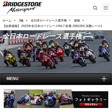
ホーム
>
2輪
>
全日本ロードレース選手権
>
速報
>
【結果速報】 2025年全日本ロードレースRd.7 鈴鹿 JSB1000 決勝レース2
全日本ロードレース選手権
MENU
トップ
全日本ロードレース選手権
とは?