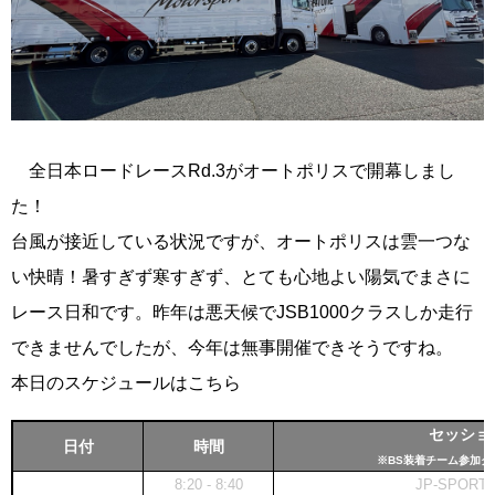
全日本ロードレースRd.3がオートポリスで開幕しまし
た！
台風が接近している状況ですが、オートポリスは雲一つな
い快晴！暑すぎず寒すぎず、とても心地よい陽気でまさに
レース日和です。昨年は悪天候でJSB1000クラスしか走行
できませんでしたが、今年は無事開催できそうですね。
本日のスケジュールはこちら
セッショ
日付
時間
※BS装着チーム参加ク
8:20 - 8:40
JP-SPORT