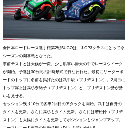
全日本ロードレース選手権第2戦SUGOは、J-GP3クラスにとって今
シーズンの開幕戦となった。
事前テストとは天候が一変。少し肌寒い曇天の中でレースウイーク
が開始。予選は30分間の計時形式で行なわれた。最初にリーダーボ
ードのトップに名前を掲げたのは武中駿（ブリヂストン）。2周目に
トップ浮上は高杉奈緒子（ブリヂストン）と、ブリヂストン勢が勢
いを見せる。
セッション残り10分で各車2回目のアタックを開始。武中は自身の
タイムを更新。さらに高杉もタイム更新。さらには若松怜（ブリヂ
ストン）も大幅にタイムを更新してポジションもジャンプアップ。
コースレコード更新の尾野弘樹（DL）を追いかける。