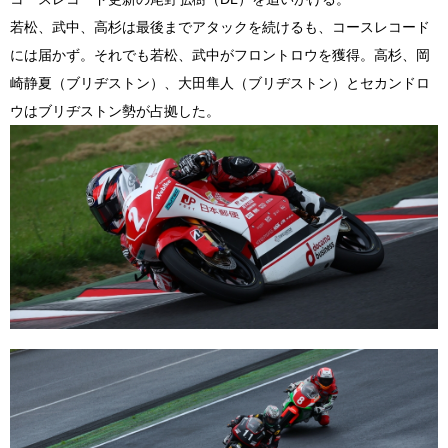
若松、武中、高杉は最後までアタックを続けるも、コースレコード
には届かず。それでも若松、武中がフロントロウを獲得。高杉、岡
崎静夏（ブリヂストン）、大田隼人（ブリヂストン）とセカンドロ
ウはブリヂストン勢が占拠した。