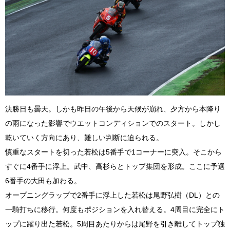
決勝日も曇天。しかも昨日の午後から天候が崩れ、夕方から本降り
の雨になった影響でウエットコンディションでのスタート。しかし
乾いていく方向にあり、難しい判断に迫られる。
慎重なスタートを切った若松は5番手で1コーナーに突入。そこから
すぐに4番手に浮上。武中、高杉らとトップ集団を形成。ここに予選
6番手の大田も加わる。
オープニングラップで2番手に浮上した若松は尾野弘樹（DL）との
一騎打ちに移行。何度もポジションを入れ替える。4周目に完全にト
ップに躍り出た若松。5周目あたりからは尾野を引き離してトップ独