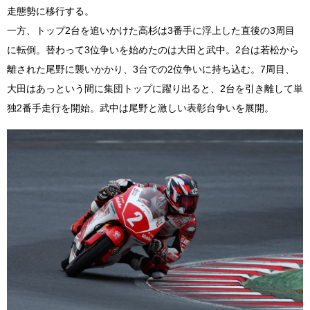
走態勢に移行する。
一方、トップ2台を追いかけた高杉は3番手に浮上した直後の3周目
に転倒。替わって3位争いを始めたのは大田と武中。2台は若松から
離された尾野に襲いかかり、3台での2位争いに持ち込む。7周目、
大田はあっという間に集団トップに躍り出ると、2台を引き離して単
独2番手走行を開始。武中は尾野と激しい表彰台争いを展開。