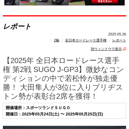
全日本ロードレース選手権
とは?
レポート
レポート
速報
2025.05.26
2輪
全日本ロードレース選手権
レポート
レース開催
スケジュール
別ウィンドウで表示
ポイント
ランキング
【2025年 全日本ロードレース選手
権 第2戦 SUGO J-GP3】微妙なコン
ディションの中で若松怜が独走優
勝！ 大田隼人が3位に入りブリヂス
トン勢が表彰台2席を獲得！
開催場所：スポーツランドＳＵＧＯ
開催日：2025年05月24日(土) 〜 2025年05月25日(日)