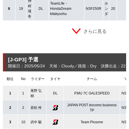
仲
TeamLife・
ホ
村
6
19
DL
HondaDream
NSF250R
ン
20
瑛
kitakyushu
ダ
冬
さらに見る
[J-GP3]
予選
開催日：2025/05/24
天候：Cloudy
路面：Dry
決勝出走：22
順位
No
ライダー
タイヤ
チーム
マ
尾野 弘
1
1
DL
P.MU 7C GALESPEED
NSF
樹
JAPAN POST docomo business
2
2
若松 怜
NSF
TP
3
10
武中 駿
Team Plusone
NSF