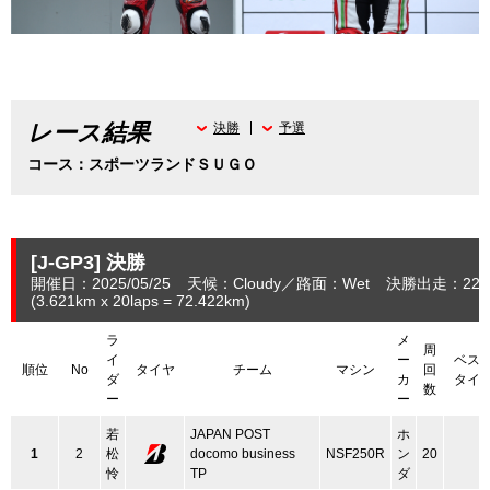
レース結果
決勝
予選
コース：スポーツランドＳＵＧＯ
[J-GP3]
決勝
開催日：2025/05/25
天候：Cloudy
路面：Wet
決勝出走：22
(3.621
km
x 20laps = 72.422
km
)
ラ
メ
周
イ
ー
ベス
順位
No
タイヤ
チーム
マシン
回
ダ
カ
タイ
数
ー
ー
若
JAPAN POST
ホ
1
2
松
docomo business
NSF250R
ン
20
怜
TP
ダ