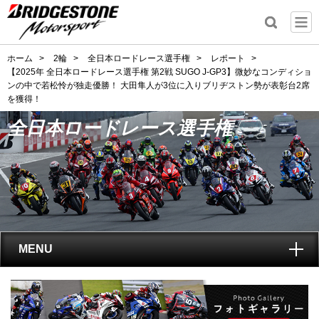
ホーム
>
2輪
>
全日本ロードレース選手権
>
レポート
>
【2025年 全日本ロードレース選手権 第2戦 SUGO J-GP3】微妙なコンディショ
ンの中で若松怜が独走優勝！ 大田隼人が3位に入りブリヂストン勢が表彰台2席
を獲得！
全日本ロードレース選手権
MENU
トップ