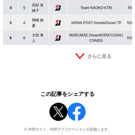
高杉 奈
4
5
Team NAOKO KTM
RC
緒子
岡崎 静
5
4
JAPAN POST HondaDream TP
NSF
夏
大田 隼
MARUMAE DreamKITAKYUSHU
6
8
NSF
人
CPARIS
さらに見る
この記事をシェアする
※ 外部サイト、外部アプリケーションが起動します。