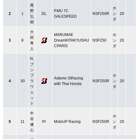
尾
ホ
野
P.MU 7C
2
1
DL
NSF250R
ン
20
弘
GALESPEED
ダ
樹
大
MARUMAE
ホ
田
3
8
DreamKITAKYUSHU
NSF250
ン
20
隼
CPARIS
ダ
人
N.
ブ
ン
プ
ホ
Astemo SIRacing
4
30
ラ
NSF250R
ン
20
with Thai Honda
ウ
ダ
ェ
ッ
ト
中
ホ
谷
5
11
PI
MotoUP Racing
NSF250R
ン
20
健
ダ
心