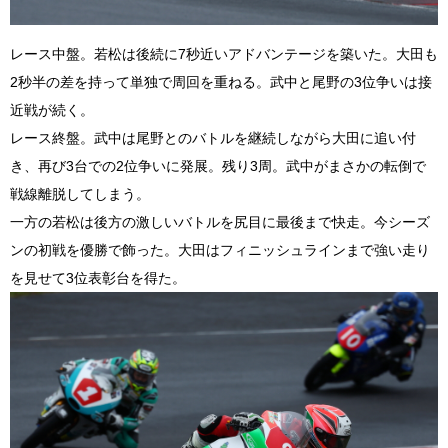
レース中盤。若松は後続に7秒近いアドバンテージを築いた。大田も
2秒半の差を持って単独で周回を重ねる。武中と尾野の3位争いは接
近戦が続く。
レース終盤。武中は尾野とのバトルを継続しながら大田に追い付
き、再び3台での2位争いに発展。残り3周。武中がまさかの転倒で
戦線離脱してしまう。
一方の若松は後方の激しいバトルを尻目に最後まで快走。今シーズ
ンの初戦を優勝で飾った。大田はフィニッシュラインまで強い走り
を見せて3位表彰台を得た。