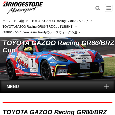
ホーム
>
4輪
>
TOYOTA GAZOO Racing GR86/BRZ Cup
>
TOYOTA GAZOO Racing GR86/BRZ Cup INSIGHT
>
GR86/BRZ Cup──Team Takutyのレースウィークを追う
TOYOTA GAZOO Racing GR86/BRZ
Cup
MENU
トップ
TOYOTA GAZOO Racing GR86/BRZ
GAZOO Racing GR86/BRZ Cupとは?