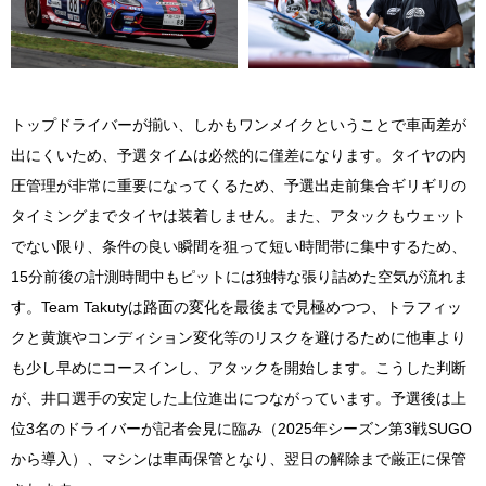
トップドライバーが揃い、しかもワンメイクということで車両差が
出にくいため、予選タイムは必然的に僅差になります。タイヤの内
圧管理が非常に重要になってくるため、予選出走前集合ギリギリの
タイミングまでタイヤは装着しません。また、アタックもウェット
でない限り、条件の良い瞬間を狙って短い時間帯に集中するため、
15分前後の計測時間中もピットには独特な張り詰めた空気が流れま
す。Team Takutyは路面の変化を最後まで見極めつつ、トラフィッ
クと黄旗やコンディション変化等のリスクを避けるために他車より
も少し早めにコースインし、アタックを開始します。こうした判断
が、井口選手の安定した上位進出につながっています。予選後は上
位3名のドライバーが記者会見に臨み（2025年シーズン第3戦SUGO
から導入）、マシンは車両保管となり、翌日の解除まで厳正に保管