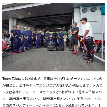
Team Takutyは3台編成で、各車両それぞれにチーフメカニック1名
が担当し、全体をチーフエンジニアの佐野氏が統括します。メカニ
ックは各車にディーラーメカニックが2名ずつ（87号車＝千葉スバ
ル、88号車＝東京スバル、89号車＝栃木スバル）配置され、さらに
全国のスバルディーラーから各車に1名ずつ派遣されています。千