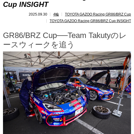
Cup INSIGHT
レポート
2025.09.30
4輪
TOYOTA GAZOO Racing GR86/BRZ Cup
TOYOTA GAZOO Racing GR86/BRZ Cup INSIGHT
速報
GR86/BRZ Cup──Team Takutyのレ
レース開催
スケジュール
ースウィークを追う
ポイント
ランキング
GAZOO Racing GR86/BRZ Cup INSIGHT