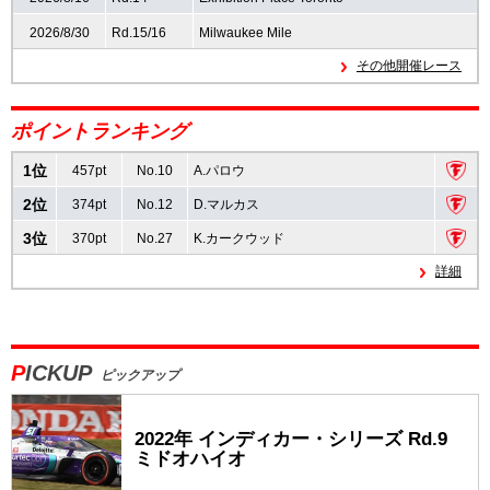
2026/8/30
Rd.15/16
Milwaukee Mile
速報
その他開催レース
レース開催
スケジュール
ポイントランキング
ポイント
ランキング
1位
457pt
No.10
A.パロウ
2位
374pt
No.12
D.マルカス
3位
370pt
No.27
K.カークウッド
詳細
PICKUP
ピックアップ
2022年 インディカー・シリーズ Rd.9
ミドオハイオ