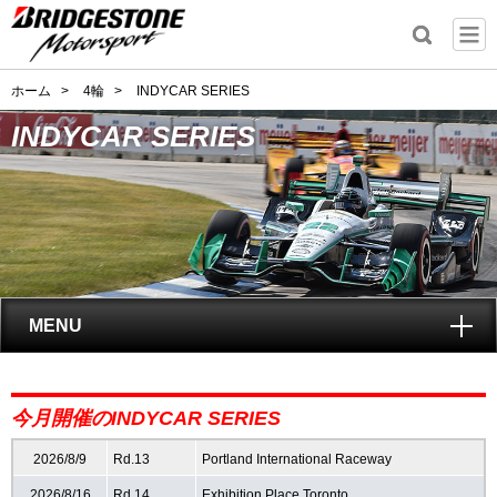
ホーム
>
4輪
>
INDYCAR SERIES
INDYCAR SERIES
MENU
トップ
今月開催のINDYCAR SERIES
INDYCAR SERIES
とは?
2026/8/9
Rd.13
Portland International Raceway
レポート
2026/8/16
Rd.14
Exhibition Place Toronto