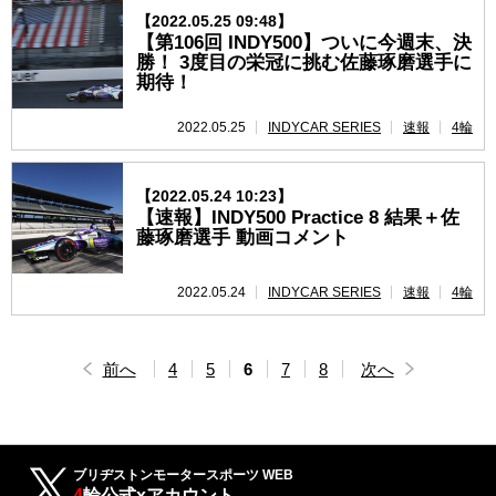
【2022.05.25 09:48】
【第106回 INDY500】ついに今週末、決
勝！ 3度目の栄冠に挑む佐藤琢磨選手に
期待！
2022.05.25
INDYCAR SERIES
速報
4輪
【2022.05.24 10:23】
【速報】INDY500 Practice 8 結果＋佐
藤琢磨選手 動画コメント
2022.05.24
INDYCAR SERIES
速報
4輪
前へ
4
5
6
7
8
次へ
ブリヂストンモータースポーツ WEB
4
輪公式xアカウント