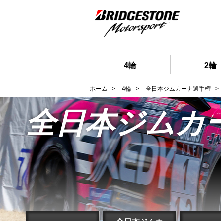
4輪
2輪
ホーム
>
4輪
>
全日本ジムカーナ選手権
>
全日本ジムカ