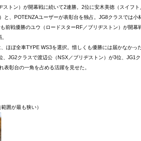
ブリヂストン）が開幕戦に続いて2連勝。2位に安木美徳（スイフト
）と、POTENZAユーザーが表彰台を独占。JG8クラスでは小
でも前戦優勝のユウ（ロードスターRF／ブリヂストン）が開幕
覇。
ザーは、ほぼ全車TYPE WS3を選択。惜しくも優勝には届かなかっ
、JG2クラスで渡辺公（NSX／ブリヂストン）が3位、JG1
れ表彰台の一角を占める活躍を見せた。
＞
造範囲が最も狭い）