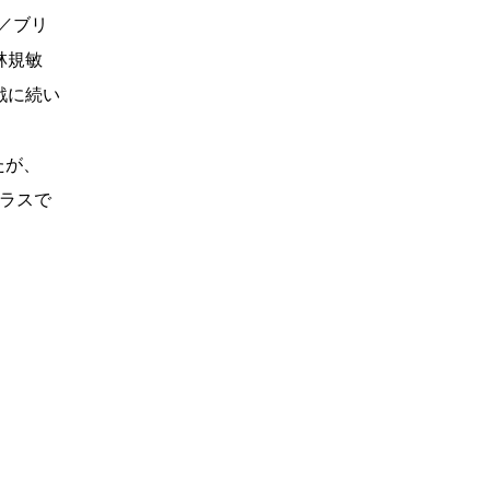
／ブリ
林規敏
戦に続い
たが、
クラスで