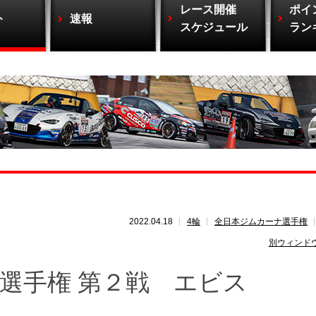
レース開催
ポイ
ト
速報
スケジュール
ラン
2022.04.18
4輪
全日本ジムカーナ選手権
別ウィンド
ナ選手権 第２戦 エビス