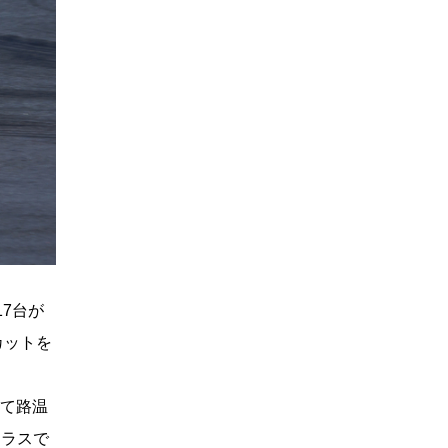
7台が
カットを
って路温
クラスで