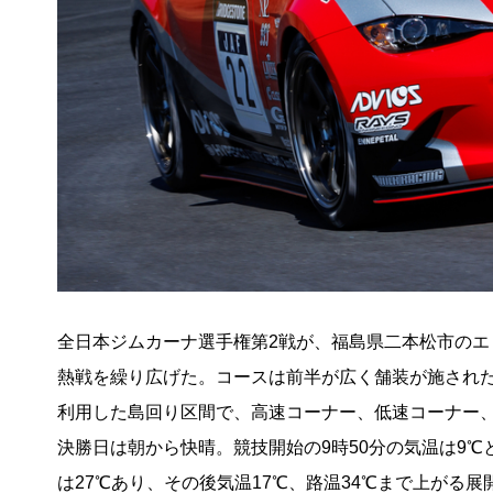
全日本ジムカーナ選手権第2戦が、福島県二本松市のエ
熱戦を繰り広げた。コースは前半が広く舗装が施され
利用した島回り区間で、高速コーナー、低速コーナー
決勝日は朝から快晴。競技開始の9時50分の気温は9
は27℃あり、その後気温17℃、路温34℃まで上がる展開と