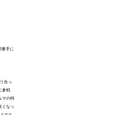
2番手に
チリ合っ
に参戦
ルマの特
良くなっ
いうのも