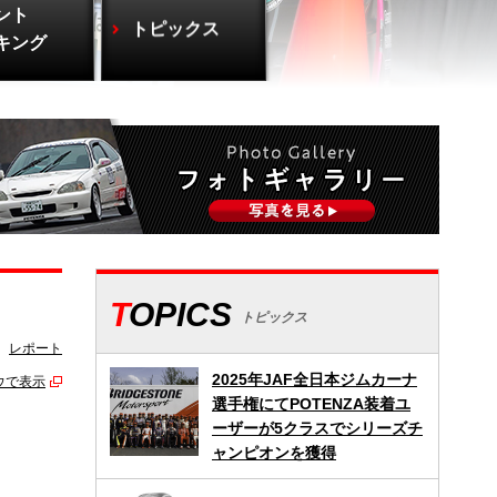
ント
トピックス
キング
TOPICS
トピックス
レポート
2025年JAF全日本ジムカーナ
ウで表示
選手権にてPOTENZA装着ユ
ーザーが5クラスでシリーズチ
ャンピオンを獲得