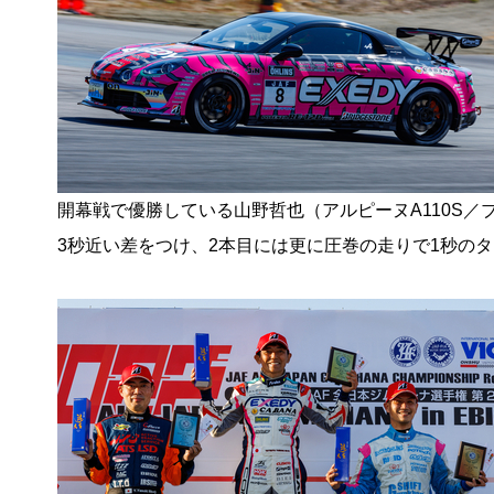
開幕戦で優勝している山野哲也（アルピーヌA110S／
3秒近い差をつけ、2本目には更に圧巻の走りで1秒の