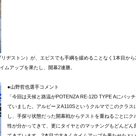
ブリヂストン）が、エビスでも手綱を緩めることなく1本目から
タイムアップを果たし、開幕2連勝。
●山野哲也選手コメント
「今回は天候と路温がPOTENZA RE-12D TYPE Aにバッ
ていました。アルピーヌA110Sというクルマでこのクラス
し、手探り状態だった開幕戦からテストを重ねるごとにク
性が分かってきて、更にタイヤとのマッチングもどんどん
てきています。2本目で大きくタイムアップを果たせたと