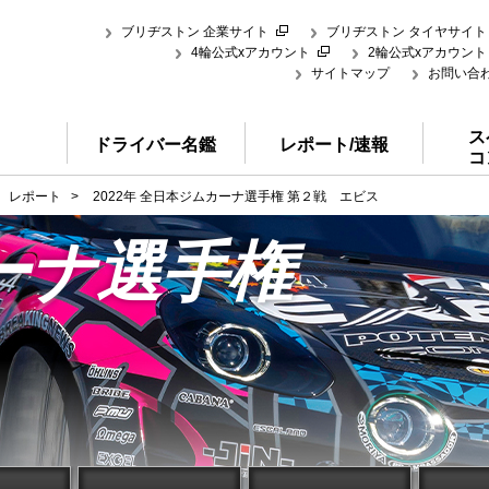
ブリヂストン 企業サイト
ブリヂストン タイヤサイト
4輪公式xアカウント
2輪公式xアカウント
サイトマップ
お問い合
ス
ドライバー名鑑
レポート/速報
コ
レポート
>
2022年 全日本ジムカーナ選手権 第２戦 エビス
ーナ選手権