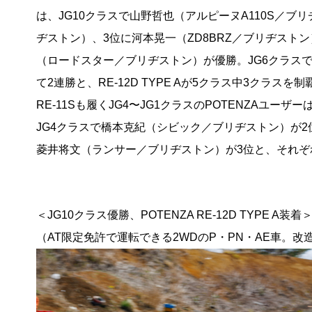
は、JG10クラスで山野哲也（アルピーヌA110S／
ヂストン）、3位に河本晃一（ZD8BRZ／ブリヂストン
（ロードスター／ブリヂストン）が優勝。JG6クラス
て2連勝と、RE-12D TYPE Aが5クラス中3クラスを制
RE-11Sも履くJG4〜JG1クラスのPOTENZAユー
JG4クラスで橋本克紀（シビック／ブリヂストン）が2位
菱井将文（ランサー／ブリヂストン）が3位と、それぞ
＜JG10クラス優勝、POTENZA RE-12D TYPE A装着
（AT限定免許で運転できる2WDのP・PN・AE車。改