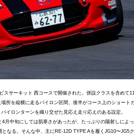
ビスサーキット 西コースで開催された。併設クラスを含めて11
た場所を縦横に走るパイロン区間、後半がコース上のショート
、パイロンターンを織り交ぜた見応え走り応えのある設定。
℃と4月中旬にしては肌寒さがあったが、たっぷりの陽射しによ
なる。そんな中、主にRE-12D TYPE Aを履くJG10〜JG5