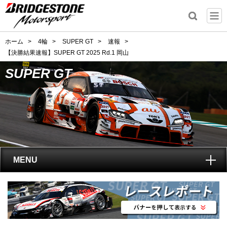
ホーム
>
4輪
>
SUPER GT
>
速報
>
【決勝結果速報】SUPER GT 2025 Rd.1 岡山
SUPER GT
MENU
トップ
SUPER GT
とは?