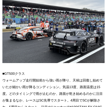
■GT500クラス
ウォームアップ走行開始前から強い雨が降り、天候は回復し始めて
いたが細かい雨が降るコンディション。気温13度、路面温度は15
度。どのタイミングで雨が止むのか、路面が乾き始めるのかに注目
が集まるなか、レースはSC先導でスタート。4周目でSCが解除さ
れ、5周目からスタート。注目の1コーナーで#100STANLEY CIVIC