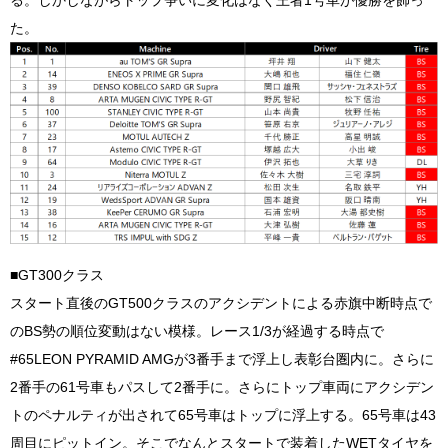
た。
■GT300クラス
スタート直後のGT500クラスのアクシデントによる赤旗中断時点で
のBS勢の順位変動はない模様。レース1/3が経過する時点で
#65LEON PYRAMID AMGが3番手まで浮上し表彰台圏内に。さらに
2番手の61号車もパスして2番手に。さらにトップ車両にアクシデン
トのペナルティが出されて65号車はトップに浮上する。65号車は43
周目にピットイン。そこでなんとスタートで装着したWETタイヤを