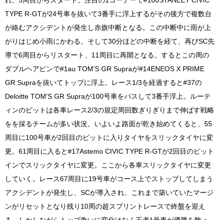
TYPE R-GTが24号車を抜いて3番手に浮上するがその後方で複数台
が絡むアクシデントが発生し赤旗中断となる。この中断中に雨が上
がりはじめ小雨にかわる。そして30分ほどの中断を経て、再びSC先
導で6周目からリスタート、11周目に再開となる。するとこの周の
ダブルヘアピンで#1au TOM'S GR Supraが#14ENEOS X PRIME
GR Supraを抜いてトップに浮上。レース1/3を経過すると#37の
Deloitte TOM'S GR Supraが100号車をパスして3番手浮上。ルーテ
ィンのピットは各車レース2/3の規定周回数ぎりぎりまで伸ばす戦略
をを採るチームが多い状況。いよいよ路面が乾き始めてくると、55
周目に100号車が2回目のピットに入りタイヤをスリックタイヤに変
更。61周目に入ると#17Astemo CIVIC TYPE R-GTが2回目のピット
インでスリックタイヤに変更。ここから各車スリックタイヤに変更
していく。レース67周目に19号車がコース上でストップしてしまう
アクシデントが発生し、SCが導入され、これまで築いていたマージ
ンがリセットとなり残り10周の超スプリントレースで終盤を迎え
る。しかしながらトップ争いに変化はなく王者1号車が優勝を飾っ