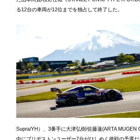
る12台の車両が12位までを独占して終了した。
Supra/YH）、3番手に大津弘樹/佐藤蓮(ARTA MUGEN 
中にブリヂストンユーザー7台がひしめく接戦の予選だ