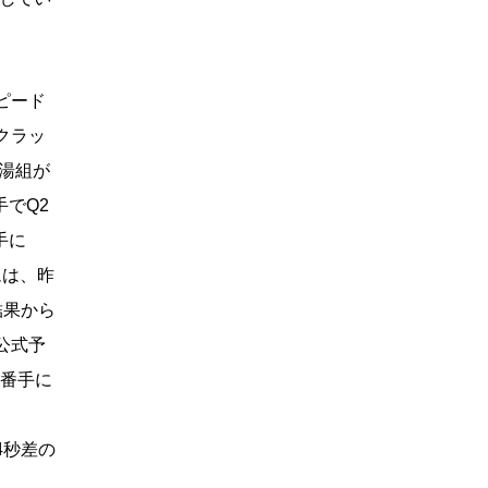
ピード
クラッ
湯組が
手でQ2
手に
ムは、昨
結果から
公式予
2番手に
14秒差の