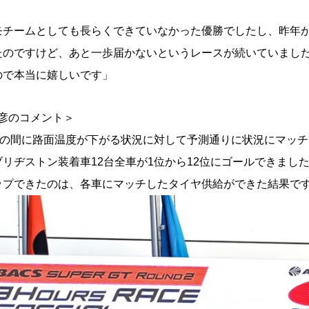
モチームとしても長らくできていなかった優勝でしたし、昨年
たのですけど、あと一歩届かないというレースが続いていまし
ので本当に嬉しいです」
彦のコメント＞
間の間に路面温度が下がる状況に対して予測通りに状況にマッ
リヂストン装着車12台全車が1位から12位にゴールできまし
ップできたのは、各車にマッチしたタイヤ供給ができた結果で