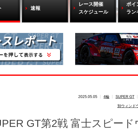
レース開催
ポイ
ト
速報
スケジュール
ラン
2025.05.05
4輪
SUPER GT
別ウィンド
PER GT第2戦 富士スピード