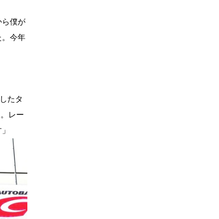
から僕が
た。今年
チしたタ
た。レー
す」