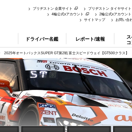
ブリヂストン 企業サイト
ブリヂストン タイヤサイト
4輪公式xアカウント
2輪公式xアカウント
サイトマップ
お問い合
ス
ドライバー名鑑
レポート/速報
コ
>
2025年オートバックスSUPER GT第2戦 富士スピードウェイ【GT500クラス】