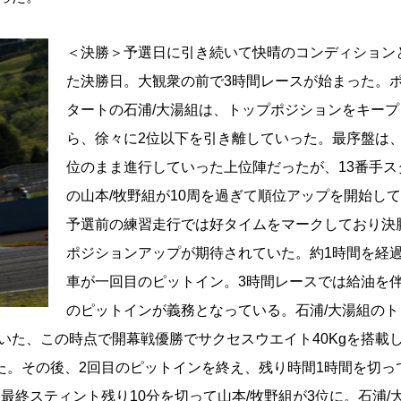
＜決勝＞予選日に引き続いて快晴のコンディション
た決勝日。大観衆の前で3時間レースが始まった。
タートの石浦/大湯組は、トップポジションをキープ
ら、徐々に2位以下を引き離していった。最序盤は
位のまま進行していった上位陣だったが、13番手ス
の山本/牧野組が10周を過ぎて順位アップを開始し
予選前の練習走行では好タイムをマークしており決
ポジションアップが期待されていた。約1時間を経
車が一回目のピットイン。3時間レースでは給油を伴
のピットインが義務となっている。石浦/大湯組のト
いた、この時点で開幕戦優勝でサクセスウエイト40Kgを搭載
た。その後、2回目のピットインを終え、残り時間1時間を切っ
最終スティント残り10分を切って山本/牧野組が3位に。石浦/