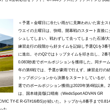
＜予選＞金曜日に冷たい雨がに見舞われいた富士ス
ウエイの土曜日は、快晴。開幕戦のスタート直後に
シュしてしまい、戦わずして去ってしまった石浦/大
練習走行の段階から好タイムを記録し予選Q1を3番
に進出。そのQ2ではトップタイムを叩き出し、2番
0.083秒差でポールポジションを獲得した。同チー
年の第6戦では、予選が豪雨で行えず、練習走行の
トップポジションから決勝をスタートしているが、
選でのポールポジション獲得は2020年第4戦以来。
は、国本雄資/阪口晴南（WedsSport ADVAN GR
CIVIC TY-E R-GT#16/BS)が続いた。トップから8番手まで0.8
った。