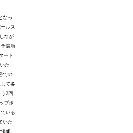
となっ
ポールス
しなが
、予選順
タート
ていた。
勝での
過して各
う2回
ップポ
している
ていた
大湯組