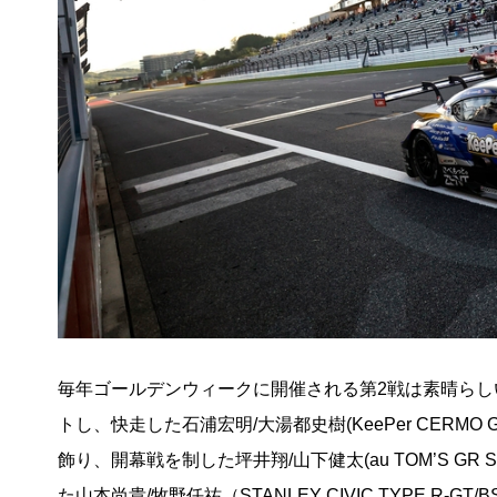
毎年ゴールデンウィークに開催される第2戦は素晴ら
トし、快走した石浦宏明/大湯都史樹(KeePer CERMO
飾り、開幕戦を制した坪井翔/山下健太(au TOM’S GR
た山本尚貴/牧野任祐（STANLEY CIVIC TYPE R