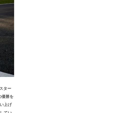
スター
りの優勝を
追い上げ
給してい