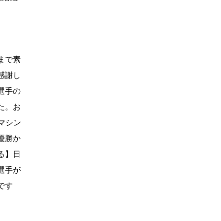
まで素
感謝し
選手の
た。お
マシン
優勝か
る】日
選手が
です