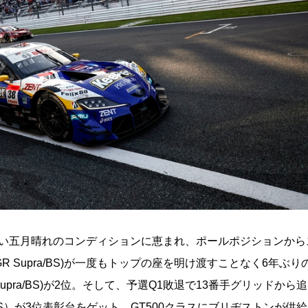
しい五月晴れのコンディションに恵まれ、ポールポジションから
 GR Supra/BS)が一度もトップの座を明け渡すことなく6年ぶ
 Supra/BS)が2位。そして、予選Q1敗退で13番手グリッドから
-GT/BS）が3位表彰台をゲット。GT500クラスにブリヂストンが供