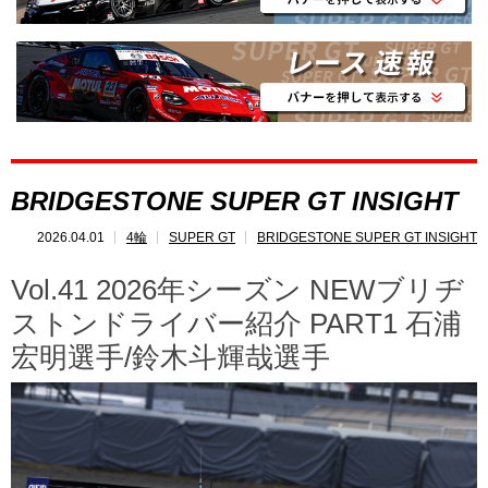
SUPER GT
とは?
レポート
速報
レース開催
スケジュール
BRIDGESTONE SUPER GT INSIGHT
ポイント
ランキング
2026.04.01
4輪
SUPER GT
BRIDGESTONE SUPER GT INSIGHT
SUPERGT
INSIGHT
Vol.41 2026年シーズン NEWブリヂ
ストンドライバー紹介 PART1 石浦
宏明選手/鈴木斗輝哉選手