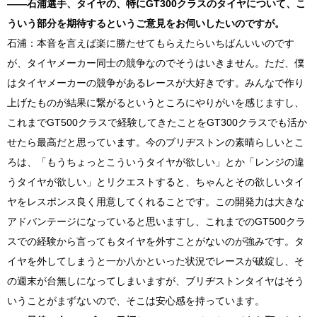
――石浦選手、タイヤの、特に
GT300
クラスのタイヤについて、こ
ういう部分を期待するというご意見をお伺いしたいのですが。
石浦：本音を言えば楽に勝たせてもらえたらいちばんいいのです
が、タイヤメーカー同士の競争なのでそうはいきません。ただ、僕
はタイヤメーカーの競争があるレースが大好きです。みんなで作り
上げたものが結果に繋がるというところにやりがいを感じますし、
これまで
GT500
クラスで経験してきたことを
GT300
クラスでも活か
せたら最高だと思っています。今のブリヂストンの素晴らしいとこ
ろは、「もうちょっとこういうタイヤが欲しい」とか「レンジの違
うタイヤが欲しい」とリクエストすると、ちゃんとその欲しいタイ
ヤをレスポンス良く用意してくれることです。この開発力は大きな
アドバンテージになっていると思いますし、これまでの
GT500
クラ
スでの経験から言ってもタイヤを外すことがないのが強みです。タ
イヤを外してしまうと一か八かといった状況でレースが破綻し、そ
の週末が台無しになってしまいますが、ブリヂストンタイヤはそう
いうことがまずないので、そこは安心感を持っています。