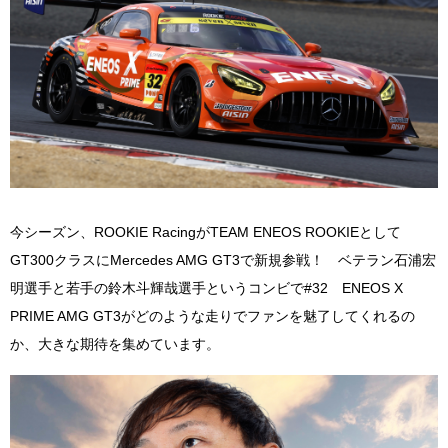
今シーズン、
ROOKIE Racing
が
TEAM ENEOS ROOKIE
として
GT300
クラスに
Mercedes AMG GT3
で新規参戦！ ベテラン石浦宏
明選手と若手の鈴木斗輝哉選手というコンビで
#32
ENEOS X
PRIME AMG GT3
がどのような走りでファンを魅了してくれるの
か、大きな期待を集めています。