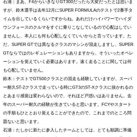
石浦：まあ、F4からいきなりGT300だったら大変だったとは思いま
すが、鈴木選手は去年12月にSUPER FORMULAのテストで2番手タ
イムを出しているくらいですからね。あれだけハイパワーでハイダ
ウンフォースのクルマをすぐに乗りこなしているので心配はしてい
ませんし、本人にも何も心配しなくていいからと言っています。た
だ、SUPER GTでは異なるクラスのマシンが混走しますし、SUPER
GTならではのレギュレーションもありますから、そういったオペレ
ーションを覚えていく必要はあります。速く走ることに関しては何
も心配していません。
鈴木：テストでGT500クラスとの混走も経験していますが、スーパ
ー耐久ST-2クラスで走っている時にGT3のST-Xクラスに抜かれるの
とあまり感覚は変わらないので、それほど戸惑いはありません。去
年のスーパー耐久の経験が生きていると思います。FCYやスタート
の手順もひととおり覚えることができたので、これまでのところ問
題ないと思います。
石浦：たしかに新たに参入したチームとしては、とても順調に準備