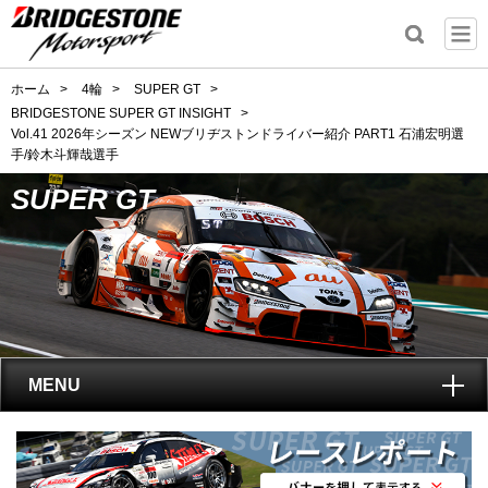
ホーム
>
4輪
>
SUPER GT
>
BRIDGESTONE SUPER GT INSIGHT
>
Vol.41 2026年シーズン NEWブリヂストンドライバー紹介 PART1 石浦宏明選
手/鈴木斗輝哉選手
SUPER GT
MENU
トップ