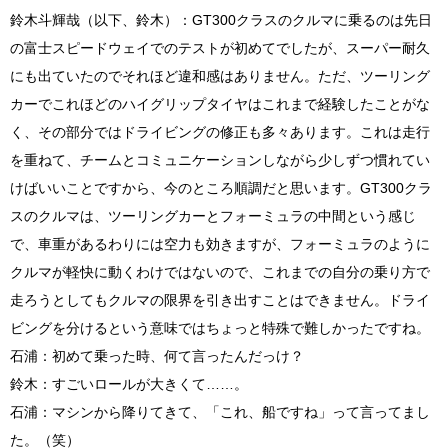
鈴木斗輝哉（以下、鈴木）：
GT300
クラスのクルマに乗るのは先日
の富士スピードウェイでのテストが初めてでしたが、スーパー耐久
にも出ていたのでそれほど違和感はありません。ただ、ツーリング
カーでこれほどのハイグリップタイヤはこれまで経験したことがな
く、その部分ではドライビングの修正も多々あります。これは走行
を重ねて、チームとコミュニケーションしながら少しずつ慣れてい
けばいいことですから、今のところ順調だと思います。GT300クラ
スのクルマは、ツーリングカーとフォーミュラの中間という感じ
で、車重があるわりには空力も効きますが、フォーミュラのように
クルマが軽快に動くわけではないので、これまでの自分の乗り方で
走ろうとしてもクルマの限界を引き出すことはできません。ドライ
ビングを分けるという意味ではちょっと特殊で難しかったですね。
石浦：初めて乗った時、何て言ったんだっけ？
鈴木：すごいロールが大きくて……。
石浦：マシンから降りてきて、「これ、船ですね」って言ってまし
た。（笑）