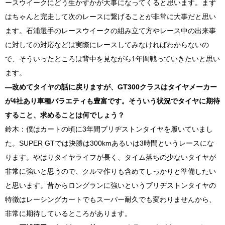
ースウイークにどう生かすかが大事になってくると思います。まず
はちゃんと完走して次のレースに繋げることが非常に大事だと思い
ます。石浦選手のレースウイークの組み立て方やレース中の出来事
に対しての対応などは実際にレースしてみなければわからないの
で、そういったところは背中を見ながら1年間戦っていきたいと思い
ます。
―改めてタイヤの話に戻りますが、
GT300
クラスはタイヤメーカー
が
4
社あり車種バラエティも豊富です。そういう状況でタイヤに期待
すること、求めることは何でしょう？
鈴木：僕はカートの頃に
3
年間ブリヂストンタイヤを履いていまし
た。
SUPER GT
では決勝は
300km
あるいは
3
時間というレースにな
ります。やはりタイヤライフが長く、タイム落ちの少ないタイヤが
非常に強いと思うので、クルマ作りも含めてしっかりと準備したい
と思います。昔からロングランに強いというブリヂストンタイヤの
特徴はレーシングカートでもスーパー耐久でも変わりませんから、
非常に期待しているところがあります。