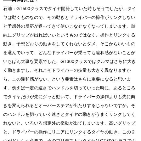
石浦：
GT500
クラスでタイヤ開発していた時もそうでしたが、タイ
ヤは動くものなので、その動きとドライバーの操作がリンクしない
と予想外の反応が返ってきて使いこなせなくなってしまいます。単
純にグリップが出ればいいというものではなく、操作とリンクする
動き、予想どおりの動きをしてくれないとダメ。そこからいいもの
を選んでいって、どんなドライバーが乗っても違和感がないことが
いちばん大事な要素でした。
GT300
クラスではクルマはさらに大き
く動きますし、それこそドライバーの技量も大きく異なりますか
ら、この違和感がない、という要素はさらに重要になると思いま
す。例えば一定の速さでハンドルを切っていった時に、あるところ
でタイヤだけが先にグッと動いて、ドライバーの操作よりも先に向
きを変えられるとオーバーステアが出たりするじゃないですか。そ
のハンドルを切っていく速さとタイヤの動きがうまくリンクしてく
れないと、いろいろ想定外の挙動が出てしまいます。高いグリップ
と、ドライバーの操作にリニアにリンクするタイヤの動き。この２
つがどちらも必要で、今のブリヂストンタイヤは
GT500
クラスでも