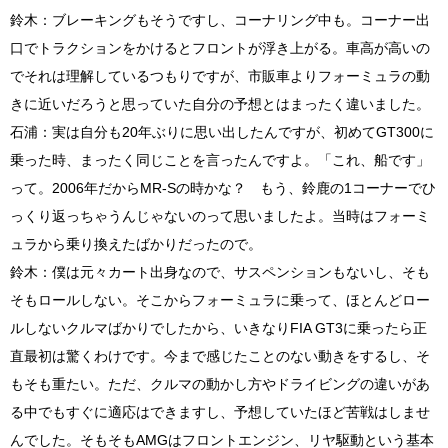
鈴木：ブレーキングもそうですし、コーナリング中も。コーナー出
口でトラクションをかけるとフロントが浮き上がる。車高が高いの
でそれは理解しているつもりですが、市販車よりフォーミュラの動
きに近いだろうと思っていた自分の予想とはまったく違いました。
石浦：実は自分も
20
年ぶりに思い出したんですが、初めて
GT300
に
乗った時、まったく同じことを言ったんですよ。「これ、船です」
って。
2006
年だから
MR-S
の時かな？ もう、鈴鹿の
1
コーナーでひ
っくり返っちゃうんじゃないのって思いましたよ。当時はフォーミ
ュラから乗り換えたばかりだったので。
鈴木：僕は元々カート出身なので、サスペンションもないし、そも
そもロールしない。そこからフォーミュラに乗って、ほとんどロー
ルしないクルマばかりでしたから、いきなり
FIA GT3
に乗ったら正
直最初は驚くわけです。今まで感じたことのない動きをするし、そ
もそも重たい。ただ、クルマの動かし方やドライビングの違いがあ
る中でもすぐに適応はできますし、予想していたほど苦戦はしませ
んでした。そもそも
AMG
はフロントエンジン、リヤ駆動という基本