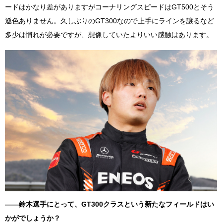
ードはかなり差がありますがコーナリングスピードは
GT500
とそう
遜色ありません。久しぶりの
GT300
なので上手にラインを譲るなど
多少は慣れが必要ですが、想像していたよりいい感触はあります。
――鈴木選手にとって、
GT300
クラスという新たなフィールドはい
かがでしょうか？