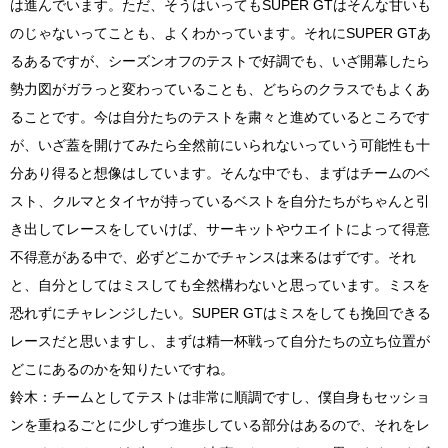
は進んでいます。ただ、そうはいってもSUPER GTはそんな甘いも
のじゃないってことも、よくわかっています。それにSUPER GTあ
るあるですが、シーズンオフのテストで好調でも、いざ開幕したら
勢力図がガラっと変わっていることも、どちらのクラスでもよくあ
ることです。今は自分たちのテストを粛々と進めているところです
が、いざ蓋を開けてみたら全然前にいられないっていう可能性も十
分あり得ると想像はしています。そんな中でも、まずはチームのベ
スト、クルマとタイヤが持っているベストを自分たちがちゃんと引
き出してレースをしていけば、サーキットやウエイトによって得意
不得意がある中で、必ずどこかでチャンスは来るはずです。それ
と、自分としてはミスしても全然構わないと思っています。ミスを
恐れずにチャレンジしたい。SUPER GTはミスをしても挽回できる
レースだと思いますし、まずは精一杯戦って自分たちの立ち位置が
どこにあるのかを知りたいですね。
鈴木：チームとしてテストは非常に順調ですし、僕自身もセッショ
ンを重ねるごとに少しずつ進歩している部分はあるので、それをレ