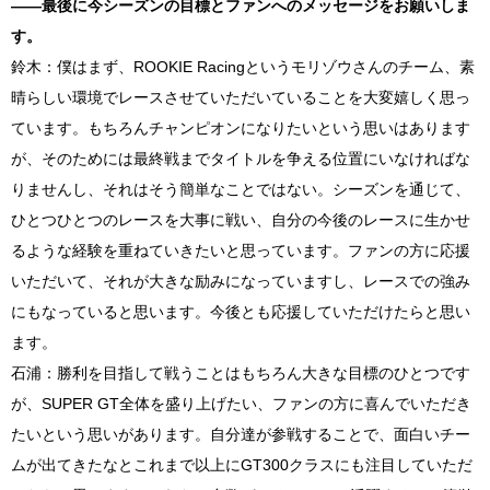
――最後に今シーズンの目標とファンへのメッセージをお願いしま
す。
鈴木：僕はまず、
ROOKIE Racing
というモリゾウさんのチーム、素
晴らしい環境でレースさせていただいていることを大変嬉しく思っ
ています。もちろんチャンピオンになりたいという思いはあります
が、そのためには最終戦までタイトルを争える位置にいなければな
りませんし、それはそう簡単なことではない。シーズンを通じて、
ひとつひとつのレースを大事に戦い、自分の今後のレースに生かせ
るような経験を重ねていきたいと思っています。ファンの方に応援
いただいて、それが大きな励みになっていますし、レースでの強み
にもなっていると思います。今後とも応援していただけたらと思い
ます。
石浦：勝利を目指して戦うことはもちろん大きな目標のひとつです
が、
SUPER GT
全体を盛り上げたい、ファンの方に喜んでいただき
たいという思いがあります。自分達が参戦することで、面白いチー
ムが出てきたなとこれまで以上に
GT300
クラスにも注目していただ