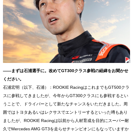
――まずは石浦選手に。改めて
GT300
クラス参戦の経緯をお聞かせ
ください。
石浦宏明（以下、石浦）：
ROOKIE Racing
はこれまでも
GT500
クラ
スに参戦してきましたが、今年から
GT300
クラスにも参戦するとい
うことで、ドライバーとして新たなチャンスをいただきました。周
囲ではトヨタあるいはレクサスでエントリーするといった噂もあり
ましたが、
ROOKIE Racing
は以前から人材育成を目的にスーパー耐
久で
Mercedes AMG GT3
を走らせチャンピオンにもなっていますか