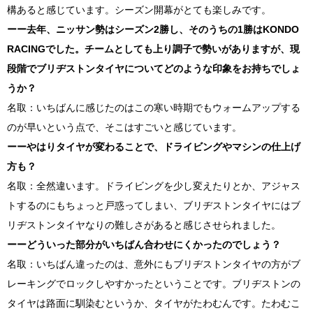
構あると感じています。シーズン開幕がとても楽しみです。
ーー去年、ニッサン勢はシーズン
2
勝し、そのうちの
1
勝は
KONDO
RACING
でした。チームとしても上り調子で勢いがありますが、現
段階でブリヂストンタイヤについてどのような印象をお持ちでしょ
うか？
名取：いちばんに感じたのはこの寒い時期でもウォームアップする
のが早いという点で、そこはすごいと感じています。
ーーやはりタイヤが変わることで、ドライビングやマシンの仕上げ
方も？
名取：全然違います。ドライビングを少し変えたりとか、アジャス
トするのにもちょっと戸惑ってしまい、ブリヂストンタイヤにはブ
リヂストンタイヤなりの難しさがあると感じさせられました。
ーーどういった部分がいちばん合わせにくかったのでしょう？
名取：いちばん違ったのは、意外にもブリヂストンタイヤの方がブ
レーキングでロックしやすかったということです。ブリヂストンの
タイヤは路面に馴染むというか、タイヤがたわむんです。たわむこ