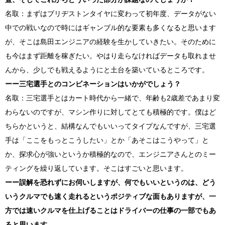
名取：まずはブリヂストンタイヤに変わって初年度、データがない
中での戦いなので時にはギャンブル的な要素も多くなると思います
が、そこは島田エンジニアの経験を生かしていきたい。そのために
も今はまず距離を稼ぎたい。やはり走らなければデータも取れませ
んから、少しでも戦えるようにと土台を築いているところです。
ーー三宅選手とのコンビネーションはいかがでしょう？
名取：三宅選手とはカート時代から一緒で、年齢も
2
歳差であまり変
わらないのですが、マシン作りに対してとても積極的です。僕はど
ちらかというと、結構なんでもいいってタイプなんですが、三宅選
手は「ここをもっとこうしたい」とか「あそこはこうやって」と
か、探求心が強いというか積極的なので、エンジニアさんとのミー
ティングを繰り返しています。そこはすごいと思います。
ーー誤解を恐れずにお伺いしますが、何でもいいというのは、どう
いうクルマでも速く走れるというポジティブな面もありますが、一
方では速いクルマを仕上げることはドライバーの仕事の一部でもあ
ると思います。