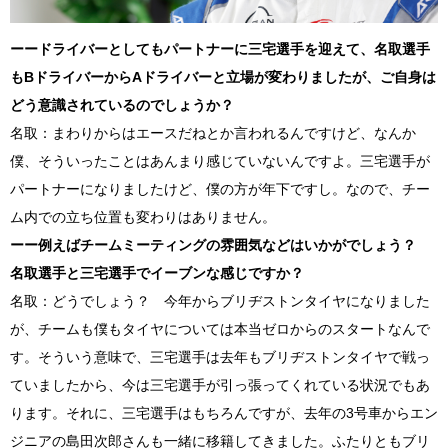
ーードライバーとしてもパートナーに三宅選手を迎えて、名取選手
も
B
ドライバーから
A
ドライバーと立場が変わりましたが、ご自身は
どう意識されているのでしょうか？
名取：まわりからはエースだねとか言われるんですけど、なんか
僕、そういったことはあんまり感じていないんですよ。三宅選手が
パートナーになりましたけど、僕の方が年下ですし。なので、チー
ム内での立ち位置も変わりはありません。
ーー例えばチームミーティングの雰囲気などはいかがでしょう？
名取選手と三宅選手でイーブンな感じですか？
名取：どうでしょう？ 今年からブリヂストンタイヤになりました
が、チームも僕もタイヤについては本当ゼロからのスタートなんで
す。そういう意味で、三宅選手は去年もブリヂストンタイヤで戦っ
ていましたから、今は三宅選手が引っ張ってくれている状況でもあ
ります。それに、三宅選手はもちろんですが、去年の
3
号車からエン
ジニアの島田次郎さんも一緒に移籍してきました。ふたりともブリ