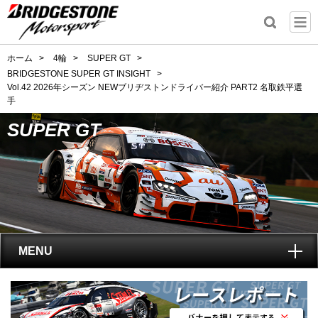
ホーム
>
4輪
>
SUPER GT
>
BRIDGESTONE SUPER GT INSIGHT
>
Vol.42 2026年シーズン NEWブリヂストンドライバー紹介 PART2 名取鉄平選
手
SUPER GT
MENU
トップ